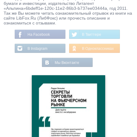
бумаги и инвестиции, издательство Литагент
«Альпина»6bdeff1e-120c-11e2-86b3-b737ee03444a, год 2011.
Так же Вы можете читать ознакомительный отрывок из книги на
сайте LibFox.Ru (ЛибФокс) или прочесть описание и
ознакомиться с отзывами.
На Facebook
В Твиттере
В Instagram
В Одноклассниках
Мы Вконтакте