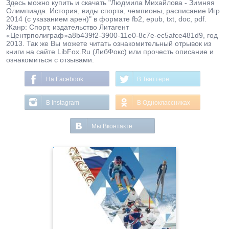
Здесь можно купить и скачать "Людмила Михайлова - Зимняя
Олимпиада. История, виды спорта, чемпионы, расписание Игр
2014 (с указанием арен)" в формате fb2, epub, txt, doc, pdf.
Жанр: Спорт, издательство Литагент
«Центрполиграф»a8b439f2-3900-11e0-8c7e-ec5afce481d9, год
2013. Так же Вы можете читать ознакомительный отрывок из
книги на сайте LibFox.Ru (ЛибФокс) или прочесть описание и
ознакомиться с отзывами.
На Facebook
В Твиттере
В Instagram
В Одноклассниках
Мы Вконтакте