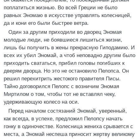
поплатиться жизнью. Во всей Греции не было
равных Эномаю в искусстве управлять колесницей,
да и кони его были быстрее ветра.
Один за другим приходили во дворец Эномая
молодые люди, не боявшиеся лишиться жизни,
лишь бы получить в жены прекрасную Гиподамию. И
всех их убил Эномай, а чтоб неповадно другим было
приходить свататься, прибил головы погибших к
дверям дворца. Но это не остановило Пелопса. Он
решил перехитрить жестокого правителя Писы.
Тайно договорился Пелопс с возничим Эномая
Миртилом о том, чтобы тот не вставлял чеку,
удерживающую колесо на оси.
Перед началом состязаний Эномай, уверенный,
как всегда, в успехе, предложил Пелопсу начать
гонку в одиночестве. Колесница жениха срывается с
места, а Эномай неспеша приносит жертву великому