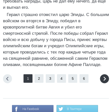
требовать награды, царь не дал ему ничего, да еще
и выгнал его.
Геракл страшно отомстил царю Элиды. С большим
войском он вторгся в Элиду, победил в
кровопролитной битве Авгия и убил его
смертоносной стрелой. После победы собрал Геракл
войско и всю добычу у города Писы, принес жертвы
олимпийским богам и учредил Олимпийские игры,
которые проводились с тех пор каждые четыре года
на священной равнине, обсаженной самим Гераклом
оливами, посвященными богине Афине Палладе.
1
2
3
4
5
6
На Facebook
В Твиттере