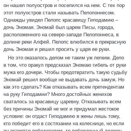
он нашел полуостров и поселился на нем. С тех пор
этот полуостров стали называть Пелопоннесом.
Однажды увидел Пелопс красавицу Гиподамию –
дочь Эномая. Эномай был царем Писы, города,
расположенного на северо-западе Пелопоннеса, в
долине реки Алфей. Пелопс влюбился в прекрасную
дочь Эномая и решил просить у царя ее руки.
Но это оказалось делом не таким уж легким. Дело
в том, что оракул предсказал Эномаю гибель от руки
мужа его дочери. Чтобы предотвратить такую судьбу
Эномай решил вообще не выдавать дочь замуж. Но
как это сделать? Как отказывать всем претендентам
на руку Гиподамии? Много достойных женихов
сваталось за красавицу царевну. Отказывать всем
без причины Эномай не мог и придумал жестокое
условие: он отдаст Гиподамию в жены лишь тому,
кто победит его в состязании на колеснице, но если
он окажется победителем, то побежденный должен