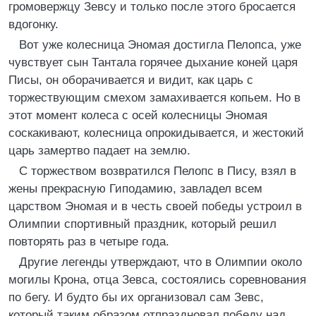
громовержцу Зевсу и только после этого бросается
вдогонку.
Вот уже колесница Эномая достигла Пелопса, уже
чувствует сын Тантала горячее дыхание коней царя
Писы, он оборачивается и видит, как царь с
торжествующим смехом замахивается копьем. Но в
этот момент колеса с осей колесницы Эномая
соскакивают, колесница опрокидывается, и жестокий
царь замертво падает на землю.
С торжеством возвратился Пелопс в Пису, взял в
жены прекрасную Гиподамию, завладел всем
царством Эномая и в честь своей победы устроил в
Олимпии спортивный праздник, который решил
повторять раз в четыре года.
Другие легенды утверждают, что в Олимпии около
могилы Крона, отца Зевса, состоялись соревнования
по бегу. И будто бы их организовал сам Зевс,
который таким образом отпраздновал победу над