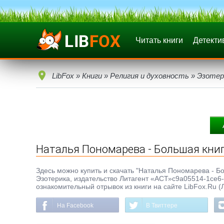
Читать книги
Детекти
LibFox
»
Книги
»
Религия и духовность
»
Эзотер
Наталья Пономарева - Большая книг
Здесь можно купить и скачать "Наталья Пономарева - Бол
Эзотерика, издательство Литагент «АСТ»c9a05514-1ce6-
ознакомительный отрывок из книги на сайте LibFox.Ru (
На Facebook
В Твиттере