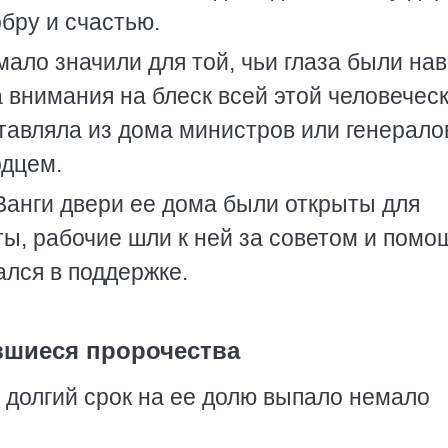
обру и счастью.
ало значили для той, чьи глаза были нав
а внимания на блеск всей этой человечес
тавляла из дома министров или генерало
рдцем.
Ванги двери ее дома были открыты для
ты, рабочие шли к ней за советом и помо
ался в поддержке.
шиеся пророчества
от долгий срок на ее долю выпало немало