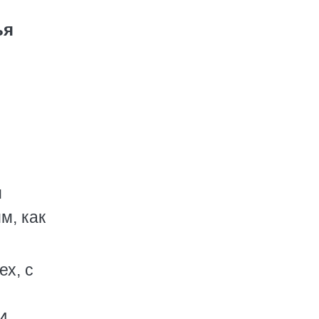
ья
и
м, как
ех, с
И