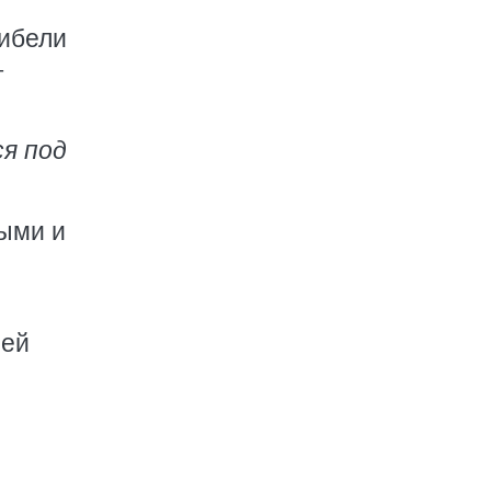
гибели
т
ся под
ными и
лей