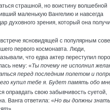
аться страшной, но воистину волшебной
тивший маленькую Вангелию и навсегда
ар духовного зрения, который она получ
 встрече ясновидящей с популярным сов
бшего первого космонавта. Люди,
азывали, что едва актер переступил поро
лась нему: «
Ты почему не исполнил жела
ться перед последним полетом и попр
 его купил тебе я. Будет память обо мн
я оправдать свою забывчивость суетой,
а. Ванга ответила: «
Но вы должны знать
зят
».