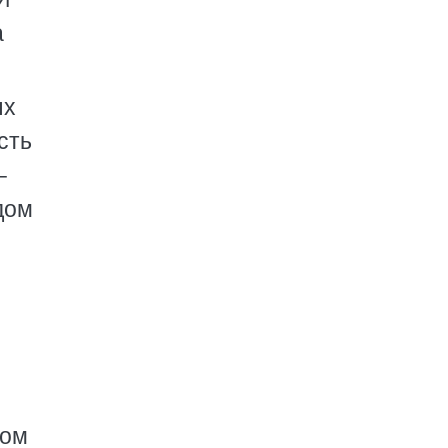
а
ых
сть
–
дом
И
ром