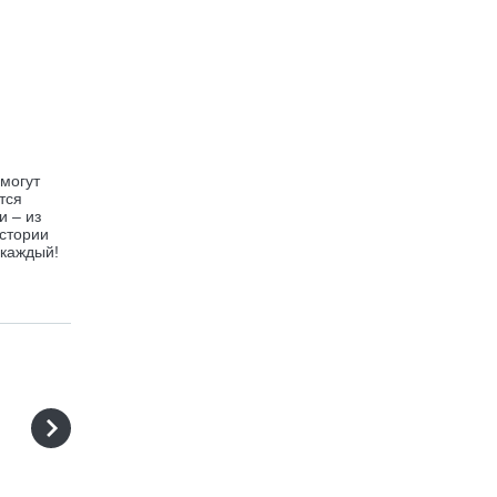
могут
тся
и – из
истории
 каждый!