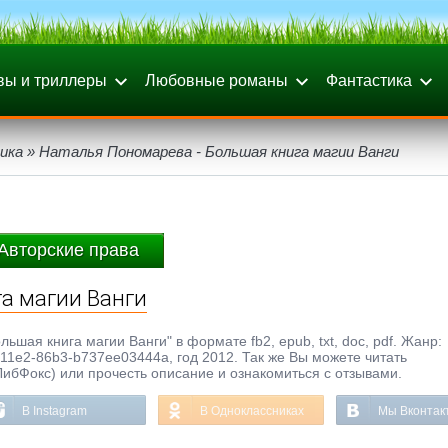
вы и триллеры
Любовные романы
Фантастика
ика
» Наталья Пономарева - Большая книга магии Ванги
Авторские права
а магии Ванги
ьшая книга магии Ванги" в формате fb2, epub, txt, doc, pdf. Жанр:
11e2-86b3-b737ee03444a, год 2012. Так же Вы можете читать
ЛибФокс) или прочесть описание и ознакомиться с отзывами.
В Instagram
В Одноклассниках
Мы Вконтак