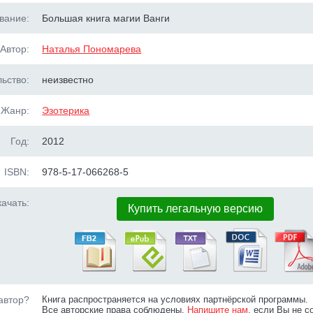
вание:
Большая книга магии Ванги
Автор:
Наталья Пономарева
ьство:
неизвестно
Жанр:
Эзотерика
Год:
2012
ISBN:
978-5-17-066268-5
ачать:
Купить легальную версию
автор?
Книга распространяется на условиях партнёрской программы.
Все авторские права соблюдены.
Напишите нам
, если Вы не с