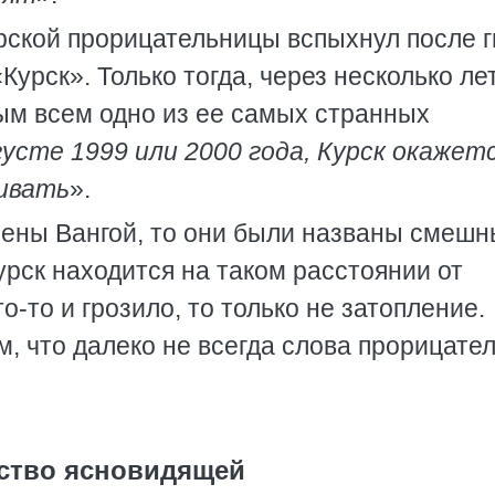
рской прорицательницы вспыхнул после 
Курск». Только тогда, через несколько ле
ным всем одно из ее самых странных
вгусте 1999 или 2000 года, Курск окажет
кивать
».
сены Вангой, то они были названы смеш
урск находится на таком расстоянии от
о-то и грозило, то только не затопление.
м, что далеко не всегда слова прорицате
ство ясновидящей