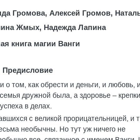
ида Громова, Алексей Громов, Натал
лина Жмых, Надежда Лапина
ая книга магии Ванги
Предисловие
 о том, как обрести и деньги, и любовь, 
ы семья дружной была, а здоровье – крепки
успеха в делах.
вшихся с великой прорицательницей, и т
есьма необычны. Но тут уж ничего не
необычно все, связанное с именем Ванги. 