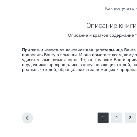
Как получить 
Описание книги
Описание и краткое содержание "
При жизни известная ясновидящая целительница Ванга 
попросить Вангу о помощи. И она помогает всем, кому 
удивительные возможности. Те, кто к словам Ванги при
неудачников превращались в преуспевающих людей, на р
реальных людей, обращавшихся за помощью к прорицате
1
2
3