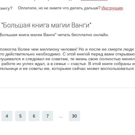
книгу?
Оплатили, но не знаете что делать дальше?
Инструкция
.
 "Большая книга магии Ванги"
Большая книга магии Ванги" читать бесплатно онлайн.
помогла более чем миллиону человек! Но и после ее смерти люди 
это действительно необходимо. С этой книгой перед вами открываю
слушивался и следовал ее советам, те жизнь свою полностью менял
аботе их успех ждал, а в семье – счастье. В этой книге собраны 
льнице и ее советы им, которыми сейчас может воспользоваться
4
5
6
7
...
30