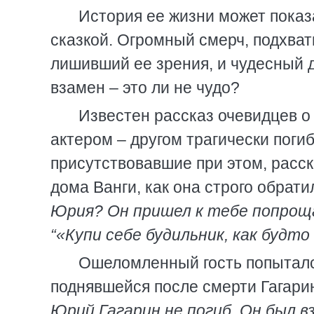
История ее жизни может показ
сказкой. Огромный смерч, подхва
лишивший ее зрения, и чудесный д
взамен – это ли не чудо?
Известен рассказ очевидцев о
актером – другом трагически поги
присутствовавшие при этом, расск
дома Ванги, как она строго обрати
Юрия? Он пришел к тебе попроща
“«Купи себе будильник, как будто
Ошеломленный гость попыталс
поднявшейся после смерти Гагарин
Юрий Гагарин не погиб. Он был в