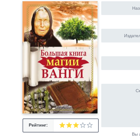
Наз
Издател
Ск
Рейтинг:
Вы 