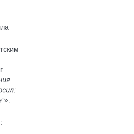
ила
етским
г
ния
осил:
е”
».
: