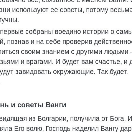
зни используют ее советы, потому весьм
лучны.
й впервые собраны воедино истории о сам
, познав и на себе проверив действенно
литься своим знанием с другими людьми 
ьями и врагами. И будет вам счастье, и 
будут завидовать окружающие. Так будет.
.
нь и советы Ванги
видящая из Болгарии, получила от Бога. 
няла Его волю. Господь наделил Вангу да