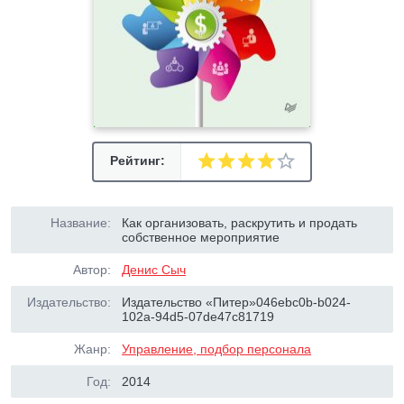
Рейтинг:
Название:
Как организовать, раскрутить и продать
собственное мероприятие
Автор:
Денис Сыч
Издательство:
Издательство «Питер»046ebc0b-b024-
102a-94d5-07de47c81719
Жанр:
Управление, подбор персонала
Год:
2014