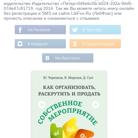
издательство Издательство «Питер»046ebc0b-b024-102a-94d5-
07de47c81719, год 2014. Так же Вы можете читать книгу онлайн
без регистрации и SMS на сайте LibFox.Ru (ЛибФокс) или
прочесть описание и ознакомиться с отзывами.
На Facebook
В Твиттере
В Instagram
В Одноклассниках
Мы Вконтакте