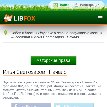
Войти
Регистрация
LibFox
»
Книги
»
Научные и научно-популярные книги
»
Философия
» Илья Светозаров - Начало
Авторские права
Илья Светозаров - Начало
Здесь можно купить и скачать "Илья Светозаров - Начало" в
формате fb2, epub, txt, doc, pdf. Жанр: Философия. Так же Вы
можете читать ознакомительный отрывок из книги на сайте
LibFox.Ru (ЛибФокс) или прочесть описание и ознакомиться с
отзывами.
На Facebook
В Твиттере