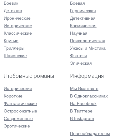
Боевик
Боевая
Детектив
Героическая
Иронические
Детективная
Исторические
Космическая
Классические
Научная
Крутые
Психологическая
Триллеры
Ужасы и Мистика
Шпионские
Фэнтези
Эпическая
Любовные романы
Информация
Исторические
Мы Вконтакте
Короткие
В Одноклассниках
Фантастические
На Facebook
Остросюжетные
В Твиттере
Современные
В Instagram
Эротические
Правообладателям