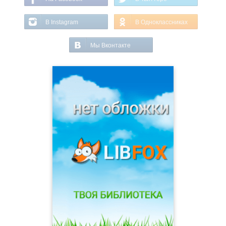
В Instagram
В Одноклассниках
Мы Вконтакте