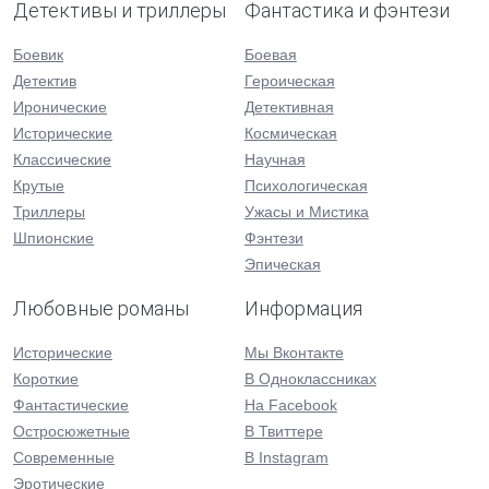
Детективы и триллеры
Фантастика и фэнтези
Боевик
Боевая
Детектив
Героическая
Иронические
Детективная
Исторические
Космическая
Классические
Научная
Крутые
Психологическая
Триллеры
Ужасы и Мистика
Шпионские
Фэнтези
Эпическая
Любовные романы
Информация
Исторические
Мы Вконтакте
Короткие
В Одноклассниках
Фантастические
На Facebook
Остросюжетные
В Твиттере
Современные
В Instagram
Эротические