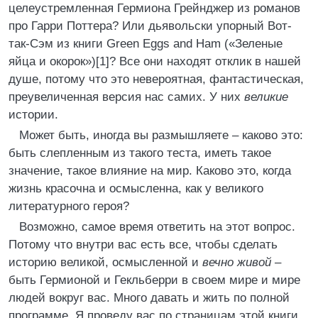
целеустремленная Гермиона Грейнджер из романов
про Гарри Поттера? Или дьявольски упорный Вот-
так-Сэм из книги Green Eggs and Ham («Зеленые
яйца и окорок»)[1]? Все они находят отклик в нашей
душе, потому что это невероятная, фантастическая,
преувеличенная версия нас самих. У них
великие
истории.
Может быть, иногда вы размышляете – каково это:
быть слепленным из такого теста, иметь такое
значение, такое влияние на мир. Каково это, когда
жизнь красочна и осмысленна, как у великого
литературного героя?
Возможно, самое время ответить на этот вопрос.
Потому что внутри вас есть все, чтобы сделать
историю великой, осмысленной и
вечно живой
–
быть Гермионой и Гекльберри в своем мире и мире
людей вокруг вас. Много давать и жить по полной
программе. Я проведу вас по страницам этой книги,