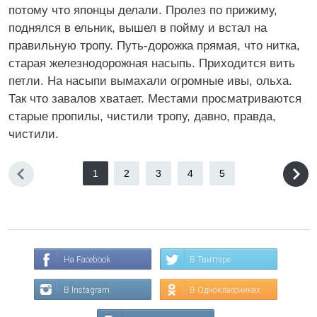
потому что японцы делали. Пролез по прижиму,
поднялся в ельник, вышел в пойму и встал на
правильную тропу. Путь-дорожка прямая, что нитка,
старая железнодорожная насыпь. Приходится вить
петли. На насыпи вымахали огромные ивы, ольха.
Так что завалов хватает. Местами просматриваются
старые пропилы, чистили тропу, давно, правда,
чистили.
1
2
3
4
5
На Facebook
В Твиттере
В Instagram
В Одноклассниках