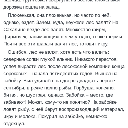
дорожка пошла на запад.
Плохенькая, она плохенькая, но часто по ней,
однако, ездят. Зачем, куда, неужели лес валят? На
Сахалине везде лес валят. Множество фирм,
фирмочек, занимающихся чем угодно, те же фермы.
Почти все эти шараги валят лес, готовят икру.
Ошибся, лес не валят, хотя есть что валить:
северные сопки глухой ельник. Никакого перестоя,
успел вырасти лес после лесокосной компании конца
сороковых – начала пятидесятых годов. Вышел на
забойку. Был удивлён: на дворе двадцать первое
сентября, в речке полно рыбы. Горбуша, конечно,
битая, но шустрая, однако. Забойка – место, где
забивают! Может, кому-то не понятно? На забойке
ловят рыбу, с неё берут воспроизводящий материал,
икру и молоки. Покурил на забойке, немножко
отдохнул.