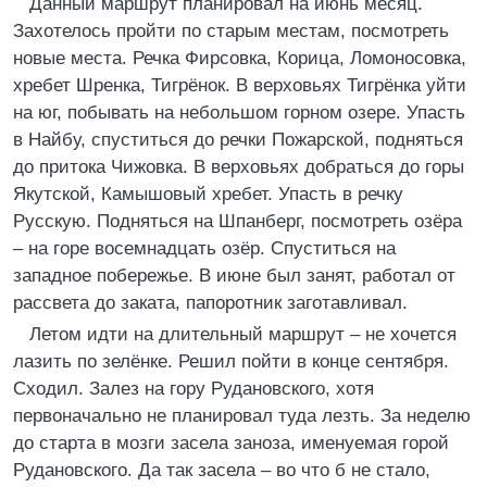
Данный маршрут планировал на июнь месяц.
Захотелось пройти по старым местам, посмотреть
новые места. Речка Фирсовка, Корица, Ломоносовка,
хребет Шренка, Тигрёнок. В верховьях Тигрёнка уйти
на юг, побывать на небольшом горном озере. Упасть
в Найбу, спуститься до речки Пожарской, подняться
до притока Чижовка. В верховьях добраться до горы
Якутской, Камышовый хребет. Упасть в речку
Русскую. Подняться на Шпанберг, посмотреть озёра
– на горе восемнадцать озёр. Спуститься на
западное побережье. В июне был занят, работал от
рассвета до заката, папоротник заготавливал.
Летом идти на длительный маршрут – не хочется
лазить по зелёнке. Решил пойти в конце сентября.
Сходил. Залез на гору Рудановского, хотя
первоначально не планировал туда лезть. За неделю
до старта в мозги засела заноза, именуемая горой
Рудановского. Да так засела – во что б не стало,