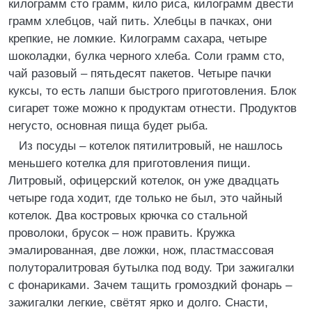
килограмм сто грамм, кило риса, килограмм двести
грамм хлебцов, чай пить. Хлебцы в пачках, они
крепкие, не ломкие. Килограмм сахара, четыре
шоколадки, булка черного хлеба. Соли грамм сто,
чай разовый – пятьдесят пакетов. Четыре пачки
куксы, то есть лапши быстрого приготовления. Блок
сигарет тоже можно к продуктам отнести. Продуктов
негусто, основная пища будет рыба.
Из посуды – котелок пятилитровый, не нашлось
меньшего котелка для приготовления пищи.
Литровый, офицерский котелок, он уже двадцать
четыре года ходит, где только не был, это чайный
котелок. Два костровых крючка со стальной
проволоки, брусок – нож править. Кружка
эмалированная, две ложки, нож, пластмассовая
полуторалитровая бутылка под воду. Три зажигалки
с фонариками. Зачем тащить громоздкий фонарь –
зажигалки легкие, свётят ярко и долго. Снасти,