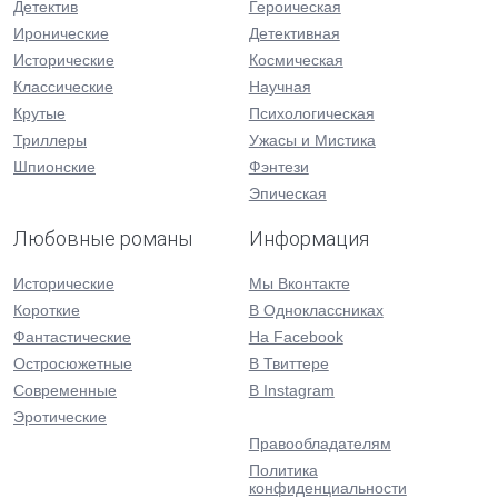
Детектив
Героическая
Иронические
Детективная
Исторические
Космическая
Классические
Научная
Крутые
Психологическая
Триллеры
Ужасы и Мистика
Шпионские
Фэнтези
Эпическая
Любовные романы
Информация
Исторические
Мы Вконтакте
Короткие
В Одноклассниках
Фантастические
На Facebook
Остросюжетные
В Твиттере
Современные
В Instagram
Эротические
Правообладателям
Политика
конфиденциальности