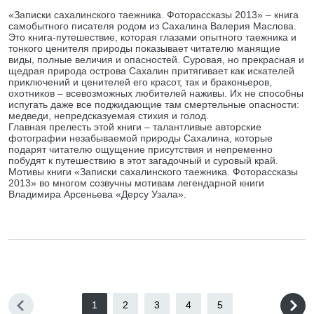
«Записки сахалинского таежника. Фоторассказы 2013» – книга
самобытного писателя родом из Сахалина Валерия Маслова.
Это книга-путешествие, которая глазами опытного таежника и
тонкого ценителя природы показывает читателю манящие
виды, полные величия и опасностей. Суровая, но прекрасная и
щедрая природа острова Сахалин притягивает как искателей
приключений и ценителей его красот, так и браконьеров,
охотников – всевозможных любителей наживы. Их не способны
испугать даже все поджидающие там смертельные опасности:
медведи, непредсказуемая стихия и голод.
Главная прелесть этой книги – талантливые авторские
фотографии незабываемой природы Сахалина, которые
подарят читателю ощущение присутствия и непременно
побудят к путешествию в этот загадочный и суровый край.
Мотивы книги «Записки сахалинского таежника. Фоторассказы
2013» во многом созвучны мотивам легендарной книги
Владимира Арсеньева «Дерсу Узала».
1
2
3
4
5