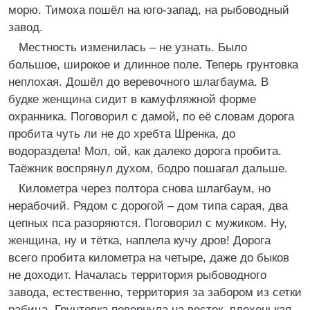
морю. Тимоха пошёл на юго-запад, на рыбоводный
завод.
Местность изменилась – не узнать. Было
большое, широкое и длинное поле. Теперь грунтовка
неплохая. Дошёл до веревочного шлагбаума. В
будке женщина сидит в камуфляжной форме
охранника. Поговорил с дамой, по её словам дорога
пробита чуть ли не до хребта Шренка, до
водораздела! Мол, ой, как далеко дорога пробита.
Таёжник воспрянул духом, бодро пошагал дальше.
Километра через полтора снова шлагбаум, но
нерабочий. Рядом с дорогой – дом типа сарая, два
цепных пса разоряются. Поговорил с мужиком. Ну,
женщина, ну и тётка, наплела кучу дров! Дорога
всего пробита километра на четыре, даже до быков
не доходит. Началась территория рыбоводного
завода, естественно, территория за забором из сетки
рабица. Грунтовка повернула на восток, плохенькая