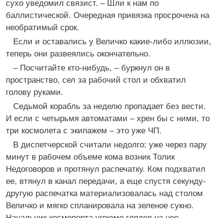
сухо уведомил связист. – Шли к нам по
баллистической. Очередная привязка просрочена на
необратимый срок.
Если и оставались у Величко какие-либо иллюзии,
теперь они развеялись окончательно.
– Посчитайте кто-нибудь, – буркнул он в
пространство, сел за рабочий стол и обхватил
голову руками.
Седьмой корабль за неделю пропадает без вести.
И если с четырьмя автоматами – хрен бы с ними, то
три космолета с экипажем – это уже ЧП.
В диспетчерской считали недолго: уже через пару
минут в рабочем объеме кома возник Толик
Недоговоров и протянул распечатку. Ком подхватил
ее, втянул в канал передачи, а еще спустя секунду-
другую распечатка материализовалась над столом
Величко и мягко спланировала на зеленое сукно.
Начальник космопорта угрюмо глядел на нее