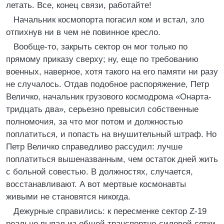
летать. Все, конец связи, работайте!
Начальник космопорта погасил ком и встал, зло
отпихнув ни в чем не повинное кресло.
Вообще-то, закрыть сектор он мог только по
прямому приказу сверху; ну, еще по требованию
военных, наверное, хотя такого на его памяти ни разу
не случалось. Отдав подобное распоряжение, Петр
Величко, начальник грузового космодрома «Онарта-
тридцать два», серьезно превысил собственные
полномочия, за что мог потом и должностью
поплатиться, и попасть на внушительный штраф. Но
Петр Величко справедливо рассудил: лучше
поплатиться вышеназванным, чем остаток дней жить
с больной совестью. В должностях, случается,
восстанавливают. А вот мертвые космонавты
живыми не становятся никогда.
Дежурные справились: к пересменке сектор Z-19
реально выпал из общей транспортно-силовой сетки,