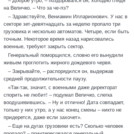
– Доброе утро, – поздоровался он, холодно глядя
на Величко. – Что за че-пэ?
– Здравствуйте, Вениамин Илларионович. У нас в
секторе зет-девятнадцать за неделю пропало три
грузовика и несколько автоматов. Четыре, если быть
точным. Некоторое время назад нарисовались
военные, требуют закрыть сектор.
Генеральный поморщился, словно его вынудили
живьем проглотить жирного дождевого червя.
– Закрывайте, – распорядился он, выдержав
средней продолжительности паузу.
«Так-так, значит, с военными даже директорат
спорить не любит! – подумал Величко, слегка
воодушевившись. – Ну и отлично! Дата совпадает,
только у них утро, а у нас конец смены – никто не
придерется, даже если захочет».
– Еще на дугах грузовики есть? Сколько человек
пропало? – поинтересовался генеральный.