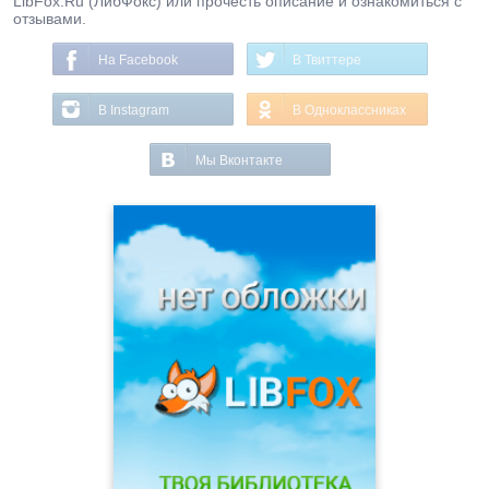
LibFox.Ru (ЛибФокс) или прочесть описание и ознакомиться с
отзывами.
На Facebook
В Твиттере
В Instagram
В Одноклассниках
Мы Вконтакте