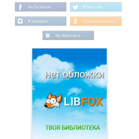
На Facebook
В Твиттере
В Instagram
В Одноклассниках
Мы Вконтакте