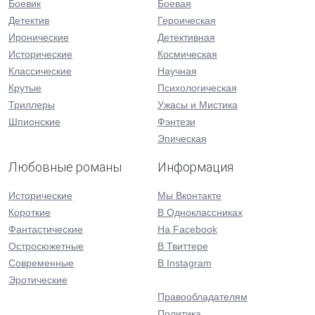
Боевик
Боевая
Детектив
Героическая
Иронические
Детективная
Исторические
Космическая
Классические
Научная
Крутые
Психологическая
Триллеры
Ужасы и Мистика
Шпионские
Фэнтези
Эпическая
Любовные романы
Информация
Исторические
Мы Вконтакте
Короткие
В Одноклассниках
Фантастические
На Facebook
Остросюжетные
В Твиттере
Современные
В Instagram
Эротические
Правообладателям
Политика