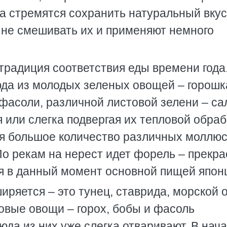
а стремятся сохранить натуральный вкус
 не смешивать их и применяют немного
традиция соответствия еды времени года
юда из молодых зеленых овощей – горошк
 фасоли, различной листовой зелени – са
 или слегка подвергая их тепловой обраб
я большое количество различных моллюс
По рекам на нерест идет форель – прекр
ся в данный момент основной пищей япон
ряется – это тунец, ставрида, морской о
овые овощи – горох, бобы и фасоль
юда из них уже слегка отваривают. В нач