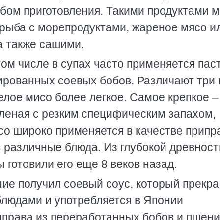
бом приготовления. Такими продуктами м
 рыба с морепродуктами, жареное мясо и
а также сашими.
том числе в супах часто применяется пас
ированных соевых бобов. Различают три 
Белое мисо более легкое. Самое крепкое –
оленая с резким специфическим запахом,
о широко применяется в качестве припр
в различные блюда. Из глубокой древност
 готовили его еще 8 веков назад.
ие получил соевый соус, который прекра
блюдами и употребляется в Японии
иправа из переработанных бобов и пшен