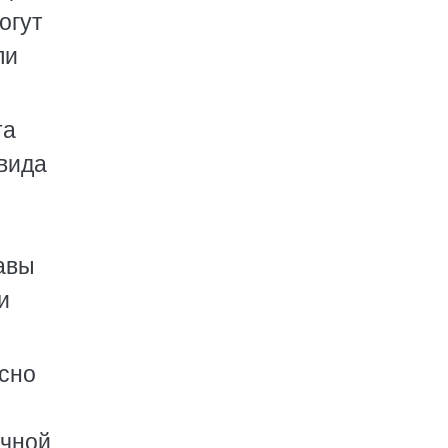
огут
ли
та
вида
авы
и
сно
ичной