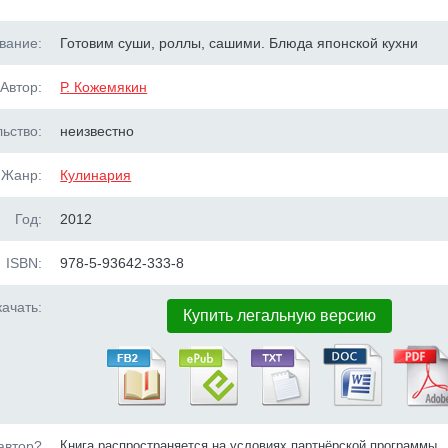
вание:
Готовим суши, роллы, сашими. Блюда японской кухни
Автор:
Р. Кожемякин
ьство:
неизвестно
Жанр:
Кулинария
Год:
2012
ISBN:
978-5-93642-333-8
ачать:
Купить легальную версию
автор?
Книга распространяется на условиях партнёрской программы.