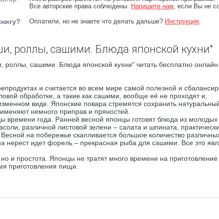
Все авторские права соблюдены.
Напишите нам
, если Вы не с
книгу?
Оплатили, но не знаете что делать дальше?
Инструкция
.
ши, роллы, сашими. Блюда японской кухни"
, роллы, сашими. Блюда японской кухни" читать бесплатно онлайн
репродуктах и считается во всем мире самой полезной и сбаланси
овой обработке, а такие как сашими, вообще её не проходят и,
изменном виде. Японские повара стремятся сохранить натуральный
рименяют немного приправ и пряностей.
ды времени года. Ранней весной японцы готовят блюда из молодых
асоли, различной листовой зелени – салата и шпината, практическ
. Весной на побережье скапливается большое количество различны
на нерест идет форель – прекрасная рыба для сашими. Все это явл
 но и простота. Японцы не тратят много времени на приготовление
емя приготовления пищи.