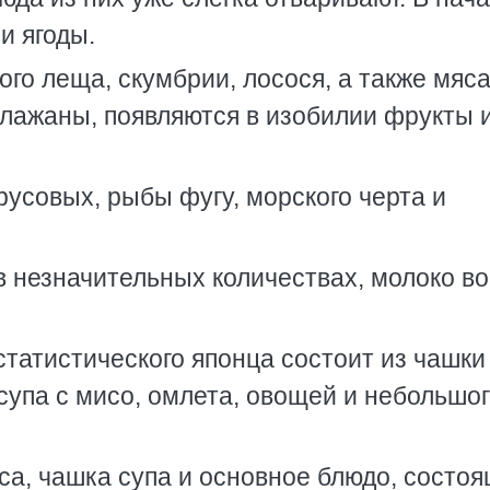
и ягоды.
ого леща, скумбрии, лосося, а также мяса
клажаны, появляются в изобилии фрукты 
русовых, рыбы фугу, морского черта и
в незначительных количествах, молоко в
татистического японца состоит из чашки
 супа с мисо, омлета, овощей и небольшо
иса, чашка супа и основное блюдо, состо