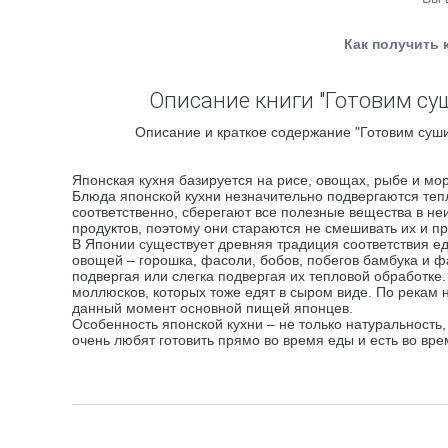
Как получить 
Описание книги "Готовим су
Описание и краткое содержание "Готовим суши
Японская кухня базируется на рисе, овощах, рыбе и мо
Блюда японской кухни незначительно подвергаются тепл
соответственно, сберегают все полезные вещества в не
продуктов, поэтому они стараются не смешивать их и п
В Японии существует древняя традиция соответствия е
овощей – горошка, фасоли, бобов, побегов бамбука и ф
подвергая или слегка подвергая их тепловой обработке
моллюсков, которых тоже едят в сыром виде. По рекам 
данный момент основной пищей японцев.
Особенность японской кухни – не только натуральность,
очень любят готовить прямо во время еды и есть во вр