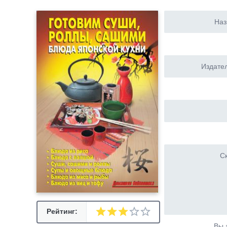
Наз
Издател
Ск
Рейтинг:
Вы 