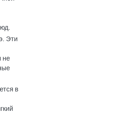
юд.
э. Эти
 не
нные
ется в
гкий