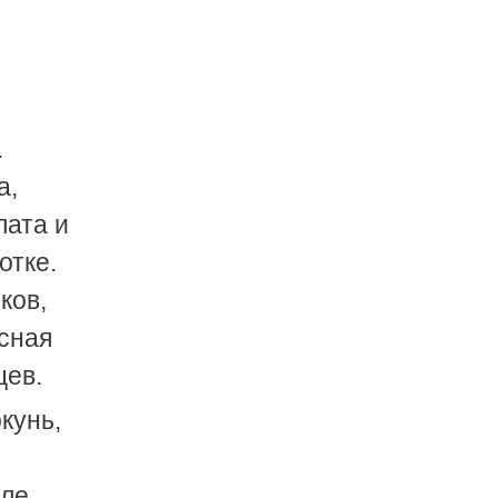
.
а,
лата и
отке.
ков,
асная
цев.
кунь,
але