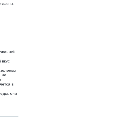
огласны.
.
рованной.
 вкус
 зеленых
и не
х
яется в
 еды, они