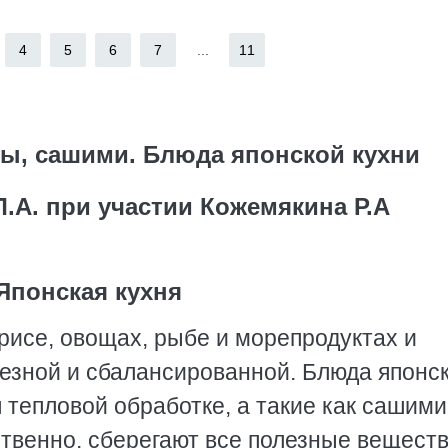
4
5
6
7
...
11
лы, сашими. Блюда японской кухни
Л.А. при участии Кожемякина Р.А
Японская кухня
рисе, овощах, рыбе и морепродуктах и
лезной и сбалансированной. Блюда японс
 тепловой обработке, а такие как сашими
ственно, сберегают все полезные веществ