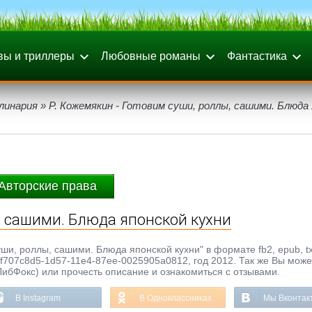
вы и триллеры
Любовные романы
Фантастика
линария
» Р. Кожемякин - Готовим суши, роллы, сашими. Блюда
Авторские права
ы, сашими. Блюда японской кухни
уши, роллы, сашими. Блюда японской кухни" в формате fb2, epub, txt
»f707c8d5-1d57-11e4-87ee-0025905a0812, год 2012. Так же Вы може
ЛибФокс) или прочесть описание и ознакомиться с отзывами.
В Instagram
В Одноклассниках
Мы Вконтак