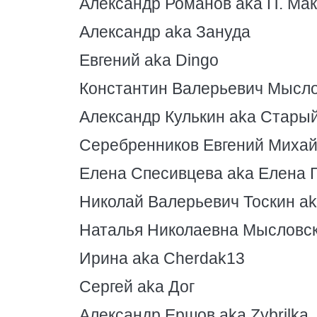
Александр Романов aka П. Ма
Александр aka Зануда
Евгений aka Dingo
Константин Валерьевич Мысло
Александр Кулькин aka Стары
Серебренников Евгений Михай
Елена Спесивцева aka Елена 
Николай Валерьевич Тоскин ak
Наталья Николаевна Мысловск
Ирина aka Cherdak13
Сергей aka Дог
Александр Ершов aka Zybrilka