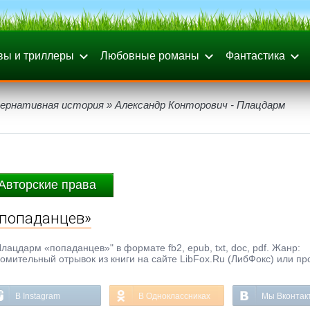
вы и триллеры
Любовные романы
Фантастика
ернативная история
» Александр Конторович - Плацдарм
Авторские права
«попаданцев»
лацдарм «попаданцев»" в формате fb2, epub, txt, doc, pdf. Жанр:
омительный отрывок из книги на сайте LibFox.Ru (ЛибФокс) или пр
В Instagram
В Одноклассниках
Мы Вконтак