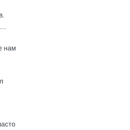
в.
е…
е нам
л
часто