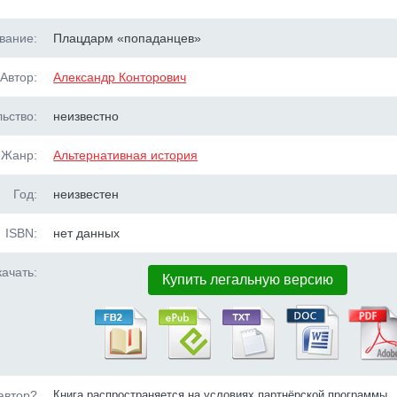
вание:
Плацдарм «попаданцев»
Автор:
Александр Конторович
ьство:
неизвестно
Жанр:
Альтернативная история
Год:
неизвестен
ISBN:
нет данных
ачать:
Купить легальную версию
автор?
Книга распространяется на условиях партнёрской программы.