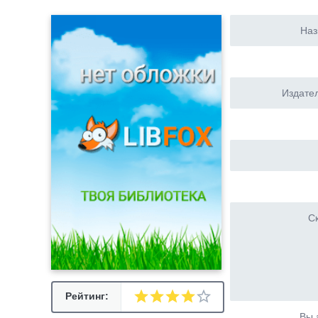
Наз
Издател
Ск
Рейтинг:
Вы 