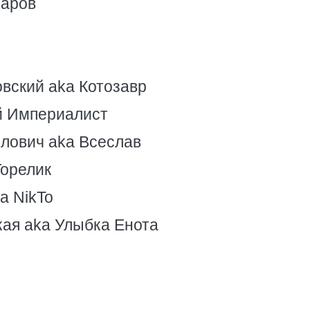
каров
вский aka Котозавр
й Империалист
лович aka Всеслав
Горелик
a NikTo
ая aka Улыбка Енота