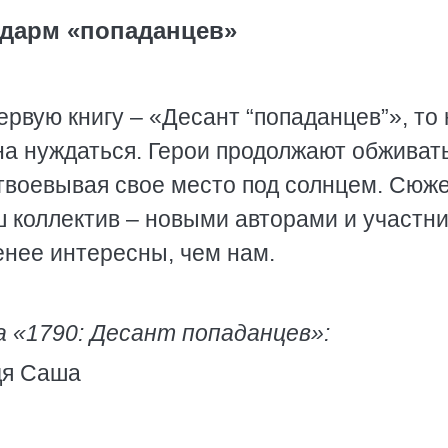
дарм «попаданцев»
рвую книгу – «Десант “попаданцев”», то
на нуждаться. Герои продолжают обживат
отвоевывая свое место под солнцем. Сюж
ш коллектив – новыми авторами и участн
енее интересны, чем нам.
 «1790: Десант попаданцев»:
дя Саша