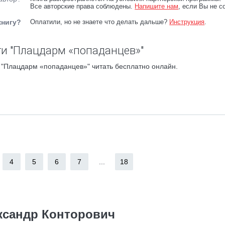
Все авторские права соблюдены.
Напишите нам
, если Вы не с
книгу?
Оплатили, но не знаете что делать дальше?
Инструкция
.
и "Плацдарм «попаданцев»"
 "Плацдарм «попаданцев»" читать бесплатно онлайн.
4
5
6
7
...
18
ксандр Конторович