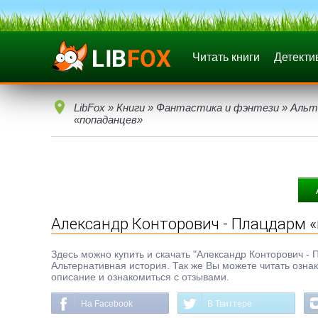
Читать книги
Детекти
LibFox
»
Книги
»
Фантастика и фэнтези
»
Альт
«попаданцев»
Александр Конторович - Плацдарм 
Здесь можно купить и скачать "Александр Конторович - П
Альтернативная история. Так же Вы можете читать ознак
описание и ознакомиться с отзывами.
На Facebook
В Твиттере