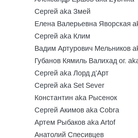
Сергей aka Змей
Елена Валерьевна Яворская a
Сергей aka Клим
Вадим Артурович Мельников a
Губанов Кямиль Валихад ог. ak
Сергей aka Лорд д’Арт
Сергей aka Set Sever
Константин aka Рысенок
Сергей Акимов aka Cobra
Артем Рыбаков aka Artof
Анатолий Спесивцев