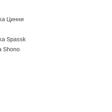
ka Цинни
ka Spassk
a Shono