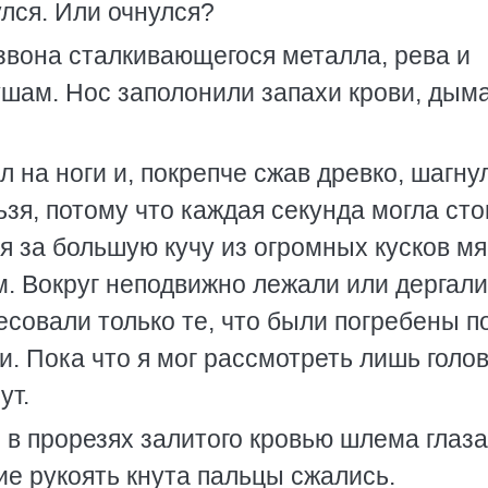
лся. Или очнулся?
вона сталкивающегося металла, рева и
шам. Нос заполонили запахи крови, дыма
л на ноги и, покрепче сжав древко, шагну
ьзя, потому что каждая секунда могла сто
я за большую кучу из огромных кусков мя
. Вокруг неподвижно лежали или дергали
есовали только те, что были погребены п
. Пока что я мог рассмотреть лишь голов
ут.
в прорезях залитого кровью шлема глаза
е рукоять кнута пальцы сжались.