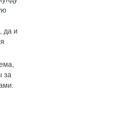
ую
 да и
 я
ема,
ы за
ами.