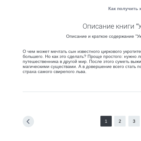
Как получить 
Описание книги "
Описание и краткое содержание "Ук
О чем может мечтать сын известного циркового укротит
большего. Но как это сделать? Проще простого: нужно 
путешественника в другой мир. После этого суметь выж
магическими существами. А в довершение всего стать п
страха самого свирепого льва.
1
2
3