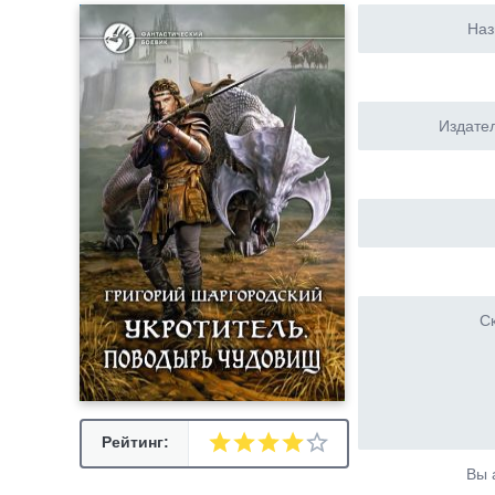
Наз
Издател
Ск
Рейтинг:
Вы 