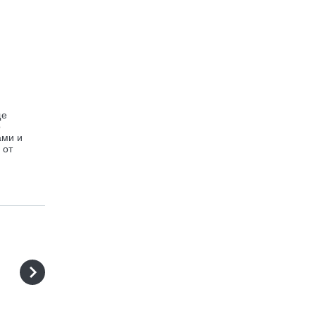
ще
о
ами и
 от