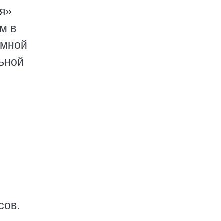
я»
м в
умной
льной
сов.