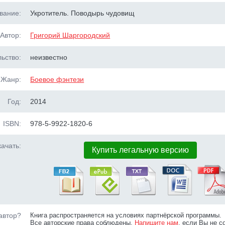
вание:
Укротитель. Поводырь чудовищ
Автор:
Григорий Шаргородский
ьство:
неизвестно
Жанр:
Боевое фэнтези
Год:
2014
ISBN:
978-5-9922-1820-6
ачать:
Купить легальную версию
автор?
Книга распространяется на условиях партнёрской программы.
Все авторские права соблюдены.
Напишите нам
, если Вы не с