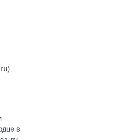
ru),
м
рдце в
кунду