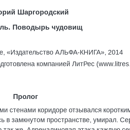
орий Шаргородский
ель. Поводырь чудовищ
е, «Издательство АЛЬФА-КНИГА», 2014
дготовлена компанией ЛитРес (www.litres.
Пролог
ми стенами коридоре отзывался коротки
сь в замкнутом пространстве, умирал. Се
о так же. Адреналиновая атака каждую се