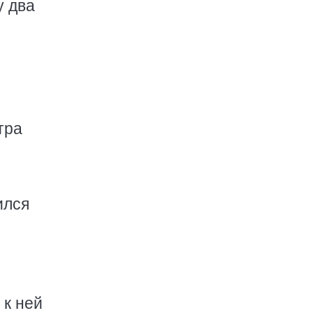
у два
тра
ился
 к ней