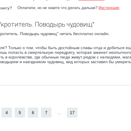
книгу?
Оплатили, но не знаете что делать дальше?
Инструкция
.
Укротитель. Поводырь чудовищ"
ротитель. Поводырь чудовищ" читать бесплатно онлайн.
еля? Только о том, чтобы быть достойным славы отца и добиться е
лишь попасть в смертельную передрягу, которая закинет неопытног
ить в королевстве, где обычные люди живут рядом с нелюдями, маг
оводырем и наездником чудовищ, вид которых заставил бы умереть
4
5
6
7
...
17