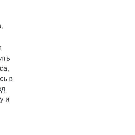
,
л
ить
са,
сь в
од
у и