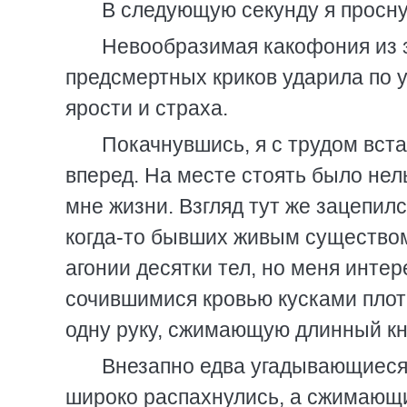
В следующую секунду я просну
Невообразимая какофония из з
предсмертных криков ударила по у
ярости и страха.
Покачнувшись, я с трудом вста
вперед. На месте стоять было нел
мне жизни. Взгляд тут же зацепилс
когда-то бывших живым существом
агонии десятки тел, но меня интер
сочившимися кровью кусками плоти
одну руку, сжимающую длинный кн
Внезапно едва угадывающиеся 
широко распахнулись, а сжимающи