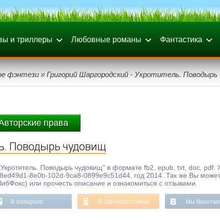
вы и триллеры
Любовные романы
Фантастика
ое фэнтези
» Григорий Шаргородский - Укротитель. Поводырь
Авторские права
ь. Поводырь чудовищ
Укротитель. Поводырь чудовищ" в формате fb2, epub, txt, doc, pdf.
8ed49d1-8e0b-102d-9ca8-0899e9c51d44, год 2014. Так же Вы может
ЛибФокс) или прочесть описание и ознакомиться с отзывами.
В Instagram
В Одноклассниках
Мы Вконтак