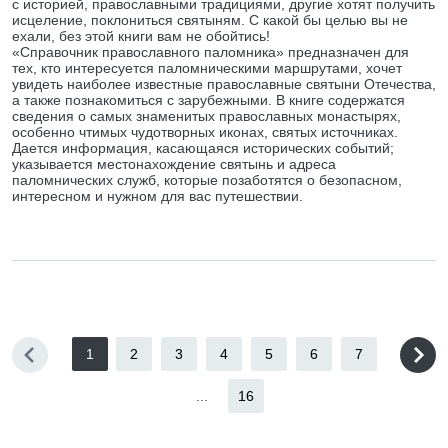
с историей, православными традициями, другие хотят получить
исцеление, поклониться святыням. С какой бы целью вы не
ехали, без этой книги вам не обойтись!
«Справочник православного паломника» предназначен для
тех, кто интересуется паломническими маршрутами, хочет
увидеть наиболее известные православные святыни Отечества,
а также познакомиться с зарубежными. В книге содержатся
сведения о самых знаменитых православных монастырях,
особенно чтимых чудотворных иконах, святых источниках.
Дается информация, касающаяся исторических событий;
указывается местонахождение святынь и адреса
паломнических служб, которые позаботятся о безопасном,
интересном и нужном для вас путешествии.
1
2
3
4
5
6
7
...
16