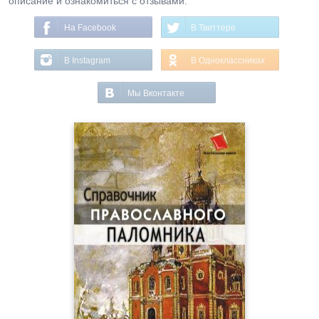
описание и ознакомиться с отзывами.
На Facebook
В Твиттере
В Instagram
В Одноклассниках
Мы Вконтакте