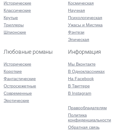
Исторические
Космическая
Классические
Научная
Крутые
Психологическая
Триллеры
Ужасы и Мистика
Шпионские
Фэнтези
Эпическая
Любовные романы
Информация
Исторические
Мы Вконтакте
Короткие
В Одноклассниках
Фантастические
На Facebook
Остросюжетные
В Твиттере
Современные
В Instagram
Эротические
Правообладателям
Политика
конфиденциальности
Обратная связь