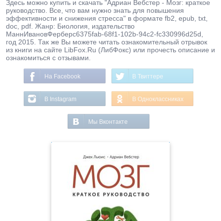
Здесь можно купить и скачать "Адриан Вебстер - Мозг: краткое
руководство. Все, что вам нужно знать для повышения
эффективности и снижения стресса" в формате fb2, epub, txt,
doc, pdf. Жанр: Биология, издательство
МаннИвановФерберc6375fab-68f1-102b-94c2-fc330996d25d,
год 2015. Так же Вы можете читать ознакомительный отрывок
из книги на сайте LibFox.Ru (ЛибФокс) или прочесть описание и
ознакомиться с отзывами.
На Facebook
В Твиттере
В Instagram
В Одноклассниках
Мы Вконтакте