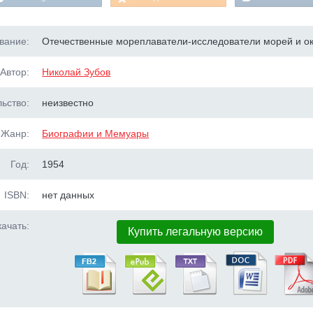
вание:
Отечественные мореплаватели-исследователи морей и о
Автор:
Николай Зубов
ьство:
неизвестно
Жанр:
Биографии и Мемуары
Год:
1954
ISBN:
нет данных
ачать:
Купить легальную версию