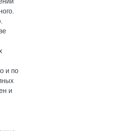
дений
ного.
.
ве
х
о и по
упных
ен и