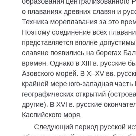
образования централизованного Ру
о плаваниях древних славян и русс
Техника мореплавания за это врем
Поэтому соединение всех плавани
представляется вполне допустимы
славяне появились на берегах Бал
времен. Однако в XIII в. русские 
Азовского морей. В X–XV вв. русс
крайней мере юго-западная часть 
географических открытий (острова
другие). В XVI в. русские окончат
Каспийского моря.
Следующий период русской ис