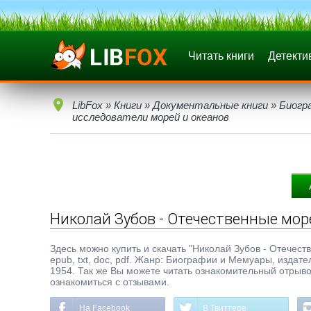
Читать книги
Детекти
LibFox
»
Книги
»
Документальные книги
»
Биогр
исследователи морей и океанов
Николай Зубов - Отечественные мор
Здесь можно купить и скачать "Николай Зубов - Отечес
epub, txt, doc, pdf. Жанр: Биографии и Мемуары, изда
1954. Так же Вы можете читать ознакомительный отрывок
ознакомиться с отзывами.
На Facebook
В Твиттере