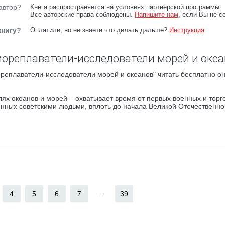
автор?
Книга распространяется на условиях партнёрской программы.
Все авторские права соблюдены.
Напишите нам
, если Вы не с
книгу?
Оплатили, но не знаете что делать дальше?
Инструкция
.
ореплаватели-исследователи морей и океа
реплаватели-исследователи морей и океанов" читать бесплатно он
ях океанов и морей – охватывает время от первых военных и торг
енных советскими людьми, вплоть до начала Великой Отечественн
4
5
6
7
...
39