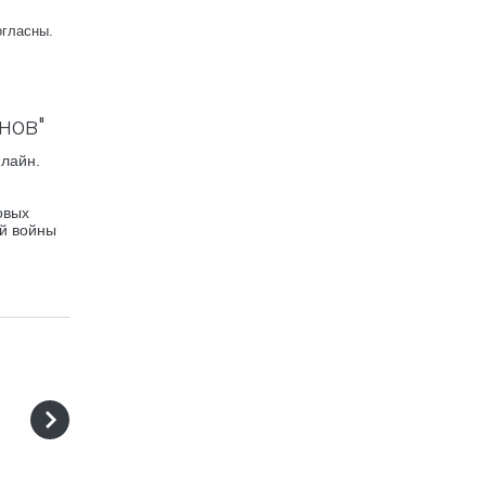
огласны.
нов"
лайн.
овых
ой войны