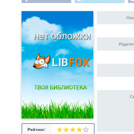
Наз
Издател
Ск
Рейтинг: