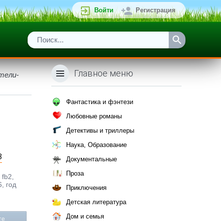
Войти
Регистрация
Главное меню
тели-
Фантастика и фэнтези
Любовные романы
Детективы и триллеры
Наука, Образование
в
Документальные
Проза
fb2,
, год
Приключения
Детская литература
Дом и семья
те