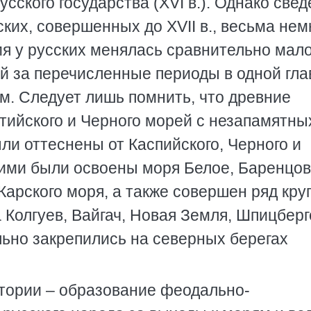
сского государства (XVI в.). Однако све
ких, совершенных до XVII в., весьма нем
я у русских менялась сравнительно мало
й за перечисленные периоды в одной гла
м. Следует лишь помнить, что древние
тийского и Черного морей с незапамятны
были оттеснены от Каспийского, Черного и
кими были освоены моря Белое, Баренцов
Карского моря, а также совершен ряд кр
 Колгуев, Вайгач, Новая Земля, Шпицберг
ельно закрепились на северных берегах
тории – образование феодально-