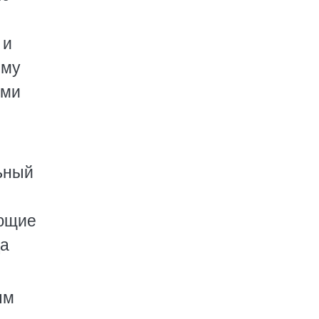
 и
ему
ыми
ьный
яющие
да
.
ым