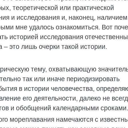
рых, теоретической или практической
ния и исследования и, наконец, наличием
рыми мне удалось ознакомиться. Вот поч
ать историей исследования отечественн
– это лишь очерки такой истории.
орическую тему, охватывающую значител
тельно так или иначе периодизировать
бытия в истории человечества, определ
ление его деятельности, далеко не всег
етов и обобщений календарными сроками
ого мореплавания намечаются с известн