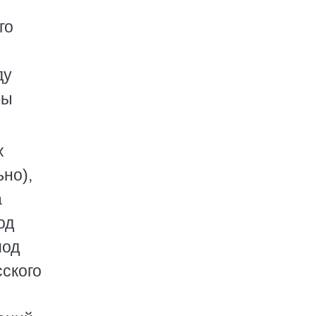
го
ду
бы
х
ьно),
а
од
иод
сского