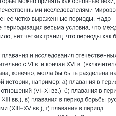
торые можно принять как основные вехи,
течественными исследователями Мирово
 менее четко выраженные периоды. Надо
те периодизация весьма условна, что меж
ло, нет четких границ, что периоды как 
т плавания и исследования отечественны
ельно с VI в. и кончая XVI в. (включител
лава, конечно, могла бы быть разделена н
ой истории, например: а) плавания в пери
тношений (VI–XI вв.), б) плавания в пер
III вв.), в) плавания в период борьбы ру
 (XIII–XV вв.), г) плавания в период