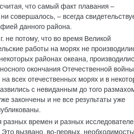
 считая, что самый факт плавания –
 ни совершалось, – всегда свидетельству
афией данного района.
г. не потому, что во время Великой
льские работы на морях не производили
 некоторых районах океана, производили
носного окончания Отечественной войны
 на всех отечественных морях и в некот
развились с невиданным до того размахо
уже закончены и не все результаты уже
публикованы.
я разных времен и разных исследовател
 Это вызвано, во-первых, необходимост