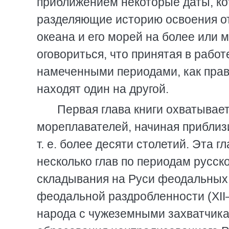
приближением некоторые даты, ко
разделяющие историю освоения о
океана и его морей на более или
оговориться, что принятая в рабо
намеченными периодами, как прави
находят один на другой.
Первая глава книги охватывае
мореплавателей, начиная приблизит
т. е. более десяти столетий. Эта г
несколько глав по периодам русск
складывания на Руси феодальных о
феодальной раздробленности (XII–X
народа с чужеземными захватчиками