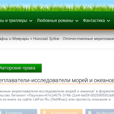
вы и триллеры
Любовные романы
Фантастика
афии и Мемуары
» Николай Зубов - Отечественные мореплава
Авторские права
еплаватели-исследователи морей и океано
твенные мореплаватели-исследователи морей и океанов" в формате 
тельство Литагент «Паулсен»47e14675-3746-11e4-be59-002590591dd6
 из книги на сайте LibFox.Ru (ЛибФокс) или прочесть описание и
В Instagram
В Одноклассниках
Мы Вконтак