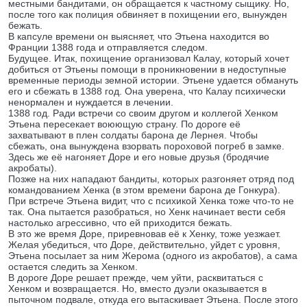
местными бандитами, он обращается к частному сыщику. Но,
после того как полиция обвиняет в похищении его, вынужден
бежать.
В капсуле времени он выясняет, что Этьена находится во
Франции 1388 года и отправляется следом.
Будущее. Итак, похищение организовал Калау, который хочет
добиться от Этьены помощи в проникновении в недоступные
временные периоды земной истории. Этьене удается обмануть
его и сбежать в 1388 год. Она уверена, что Калау психически
ненормален и нуждается в лечении.
1388 год. Ради встречи со своим другом и коллегой Хенком
Этьена пересекает воюющую страну. По дороге её
захватывают в плен солдаты барона де Лернея. Чтобы
сбежать, она вынуждена взорвать пороховой погреб в замке.
Здесь же её нагоняет Доре и его новые друзья (бродячие
акробаты).
Позже на них нападают бандиты, которых разгоняет отряд под
командованием Хенка (в этом времени барона де Гонкура).
При встрече Этьена видит, что с психикой Хенка тоже что-то не
так. Она пытается разобраться, но Хенк начинает вести себя
настолько агрессивно, что ей приходится бежать.
В это же время Доре, приревновав её к Хенку, тоже уезжает.
Желая убедиться, что Доре, действительно, уйдет с уровня,
Этьена посылает за ним Жерома (одного из акробатов), а сама
остается следить за Хенком.
В дороге Доре решает прежде, чем уйти, расквитаться с
Хенком и возвращается. Но, вместо дуэли оказывается в
пыточном подвале, откуда его вытаскивает Этьена. После этого