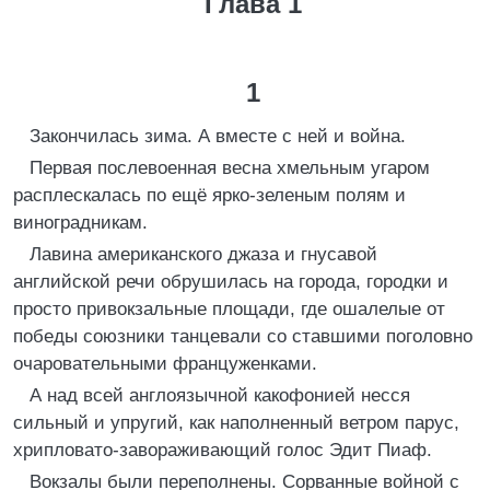
Глава 1
1
Закончилась зима. А вместе с ней и война.
Первая послевоенная весна хмельным угаром
расплескалась по ещё ярко-зеленым полям и
виноградникам.
Лавина американского джаза и гнусавой
английской речи обрушилась на города, городки и
просто привокзальные площади, где ошалелые от
победы союзники танцевали со ставшими поголовно
очаровательными француженками.
А над всей англоязычной какофонией несся
сильный и упругий, как наполненный ветром парус,
хрипловато-завораживающий голос Эдит Пиаф.
Вокзалы были переполнены. Сорванные войной с