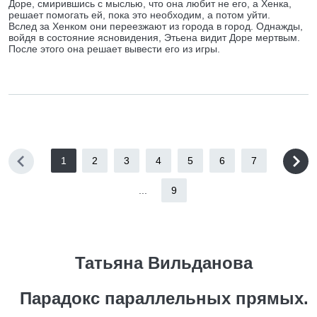
Доре, смирившись с мыслью, что она любит не его, а Хенка,
решает помогать ей, пока это необходим, а потом уйти.
Вслед за Хенком они переезжают из города в город. Однажды,
войдя в состояние ясновидения, Этьена видит Доре мертвым.
После этого она решает вывести его из игры.
1
2
3
4
5
6
7
...
9
Татьяна Вильданова
Парадокс параллельных прямых.