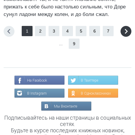
прижать к себе было настолько сильным, что Доре
сунул ладони между колен, и до боли сжал.
1
2
3
4
5
6
7
...
9
На Facebook
В Твиттере
В Instagram
В Одноклассниках
Мы Вконтакте
Подписывайтесь на наши страницы в социальных
сетях.
Будьте в курсе последних книжных новинок,