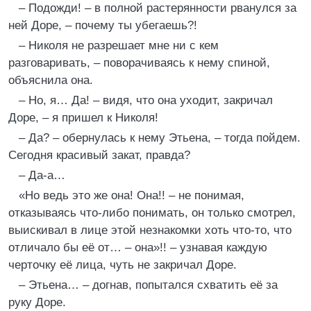
– Подожди! – в полной растерянности рванулся за
ней Доре, – почему ты убегаешь?!
– Николя не разрешает мне ни с кем
разговаривать, – поворачиваясь к нему спиной,
объяснила она.
– Но, я… Да! – видя, что она уходит, закричал
Доре, – я пришел к Николя!
– Да? – обернулась к нему Этьена, – тогда пойдем.
Сегодня красивый закат, правда?
– Да-а…
«Но ведь это же она! Она!! – не понимая,
отказываясь что-либо понимать, он только смотрел,
выискивал в лице этой незнакомки хоть что-то, что
отличало бы её от… – она»!! – узнавая каждую
черточку её лица, чуть не закричал Доре.
– Этьена… – догнав, попытался схватить её за
руку Доре.