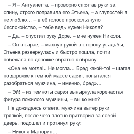
– Я – Антуанетта, – проворно спрятав руки за
спину, строго поправила его Этьена, – а глупостей я
не люблю… – в её голосе проскользнуло
беспокойство, – тебе ведь нужен Николя?
– Да, – опустил руку Доре, – мне нужен Николя.
– Он в сарае, – махнув рукой в сторону усадьбы,
Этьена развернулась и быстро пошла, почти
побежала по дорожке обратно к обрыву.
«Она не могла!.. Не могла… Бред какой-то! – шагая
по дорожке к темной массе саряя, попытался
разобраться мужчина, – именно, бред»…
– Эй! – из темноты сарая вынырнула коренастая
фигура пожилого мужчины, – вы ко мне?
Не дожидаясь ответа, мужчина вытер руки
тряпкой, после чего плотно притворил за собой
дверь, подошел и протянул руку:
– Николя Матюрин…