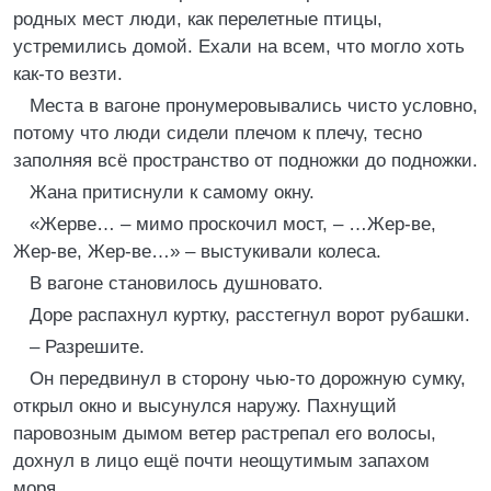
родных мест люди, как перелетные птицы,
устремились домой. Ехали на всем, что могло хоть
как-то везти.
Места в вагоне пронумеровывались чисто условно,
потому что люди сидели плечом к плечу, тесно
заполняя всё пространство от подножки до подножки.
Жана притиснули к самому окну.
«Жерве… – мимо проскочил мост, – …Жер-ве,
Жер-ве, Жер-ве…» – выстукивали колеса.
В вагоне становилось душновато.
Доре распахнул куртку, расстегнул ворот рубашки.
– Разрешите.
Он передвинул в сторону чью-то дорожную сумку,
открыл окно и высунулся наружу. Пахнущий
паровозным дымом ветер растрепал его волосы,
дохнул в лицо ещё почти неощутимым запахом
моря.