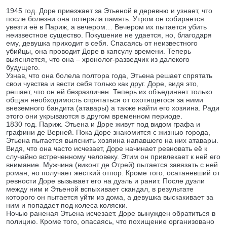
1945 год. Доре приезжает за Этьеной в деревню и узнает, что
после болезни она потеряла память. Утром он собирается
увезти её в Париж, а вечером… Вечером их пытается убить
неизвестное существо. Покушение не удается, но, благодаря
ему, девушка приходит в себя. Спасаясь от неизвестного
убийцы, она проводит Доре в капсулу времени. Теперь
выясняется, что она – хронолог-разведчик из далекого
будущего.
Узнав, что она болела полтора года, Этьена решает спрятать
свои чувства и вести себя только как друг. Доре, видя это,
решает, что он ей безразличен. Теперь их объединяет только
общая необходимость спрятаться от охотящегося за ними
внеземного бандита (атавары) а также найти его хозяина. Ради
этого они укрываются в другом временном периоде.
1830 год. Париж. Этьена и Доре живут под видом графа и
графини де Верней. Пока Доре знакомится с жизнью города,
Этьена пытается выяснить хозяина напавшего на них атавары.
Видя, что она часто исчезает, Доре начинает ревновать её к
случайно встреченному человеку. Этим он привлекает к ней его
внимание. Мужчина (виконт де Отрей) пытается завязать с ней
роман, но получает жесткий отпор. Кроме того, осатаневший от
ревности Доре вызывает его на дуэль и ранит. После дуэли
между ним и Этьеной вспыхивает скандал, в результате
которого он пытается уйти из дома, а девушка выскакивает за
ним и попадает под колеса коляски.
Ночью раненая Этьена исчезает. Доре вынужден обратиться в
полицию. Кроме того, опасаясь, что похищение организовано