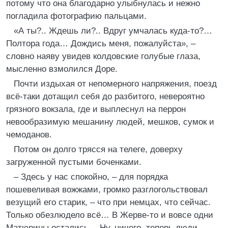
потому что она благодарно улыбнулась и нежно
погладила фотографию пальцами.
«А ты?.. Ждешь ли?.. Вдруг умчалась куда-то?…
Полтора года… Дождись меня, пожалуйста», –
словно наяву увидев колдовские голубые глаза,
мысленно взмолился Доре.
Почти издыхая от непомерного напряжения, поезд
всё-таки дотащил себя до разбитого, невероятно
грязного вокзала, где и выплеснул на перрон
невообразимую мешанину людей, мешков, сумок и
чемоданов.
Потом он долго трясся на телеге, доверху
загруженной пустыми боченками.
– Здесь у нас спокойно, – для порядка
пошевеливая вожжами, громко разглогольствовал
везущий его старик, – что при немцах, что сейчас.
Только обезлюдело всё… В Жерве-то и вовсе одни
Матюрины остались… Ну, ничего, теперь люди