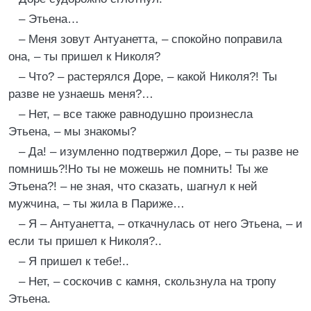
– Этьена…
– Меня зовут Антуанетта, – спокойно поправила
она, – ты пришел к Николя?
– Что? – растерялся Доре, – какой Николя?! Ты
разве не узнаешь меня?…
– Нет, – все также равнодушно произнесла
Этьена, – мы знакомы?
– Да! – изумленно подтвержил Доре, – ты разве не
помнишь?!Но ты не можешь не помнить! Ты же
Этьена?! – не зная, что сказать, шагнул к ней
мужчина, – ты жила в Париже…
– Я – Антуанетта, – откачнулась от него Этьена, – и
если ты пришел к Николя?..
– Я пришел к тебе!..
– Нет, – соскочив с камня, скользнула на тропу
Этьена.