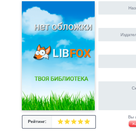
Наз
Издател
Ск
Вы 
Рейтинг:
Ж