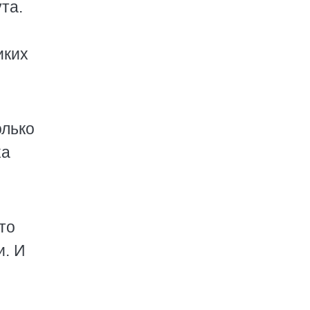
та.
иких
олько
ка
то
и. И