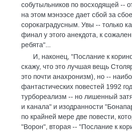
собутыльников по восходящей -- от
на этом мэнээсе дает сбой за сбое
сорокаградусным. Увы -- только к
финал у этого анекдота, к сожален
ребята"...
И, наконец, "Послание к корин
скажу, что это лучшая вещь Столя
это почти анахронизм), но -- наи
фантастических повестей 1992 го
турбореализм -- но лишенный зат
и канала" и изодранности "Бонапа
по крайней мере две повести, кото
"Ворон", вторая -- "Послание к ко