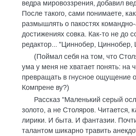
ведра мировоззрения, добавил вед
После такого, сами понимаете, ка
размышлять о пакостях командно-
достижениях совка. Как-то не до с
редактор... "Циннобер, Циннобер, Ц
(Поймал себя на том, что Стол
ума у меня не хватает понять: на
превращать в гнусное ощущение от
Компрене ву?)
Рассказ "Маленький серый осл
золото, а не Столяров. Читается, к
лирики. И быта. И фантазии. Почт
талантом шикарно травить анекдот