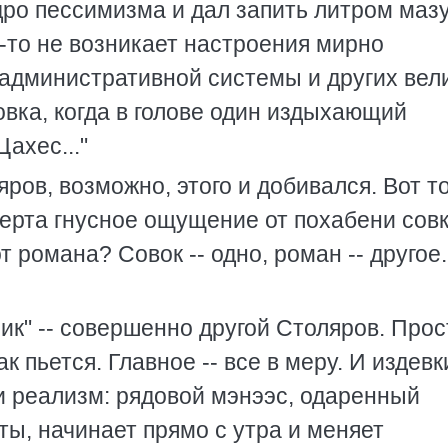
ро пессимизма и дал запить литром мазу
к-то не возникает настроения мирно
административной системы и других вел
овка, когда в голове один издыхающий
ахес..."
яров, возможно, этого и добивался. Вот т
 черта гнусное ощущение от похабени сов
 романа? Совок -- одно, роман -- другое.
ик" -- совершенно другой Столяров. Прос
ак пьется. Главное -- все в меру. И издевк
и реализм: рядовой мэнээс, одаренный
ы, начинает прямо с утра и меняет