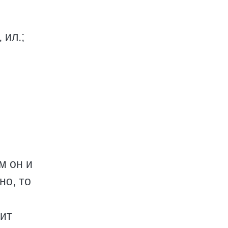
 ил.;
м он и
но, то
рит