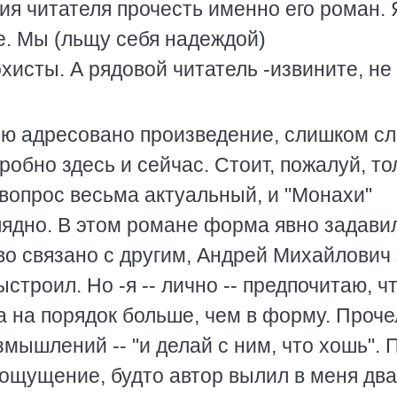
я читателя прочесть именно его роман. 
е. Мы (льщу себя надеждой)
исты. А рядовой читатель -извините, не
лю адресовано произведение, слишком сл
робно здесь и сейчас. Стоит, пожалуй, то
 вопрос весьма актуальный, и "Монахи"
лядно. В этом романе форма явно задави
во связано с другим, Андрей Михайлович 
строил. Но -я -- лично -- предпочитаю, ч
 на порядок больше, чем в форму. Проче
мышлений -- "и делай с ним, что хошь". 
 ощущение, будто автор вылил в меня два