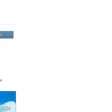
те
и.