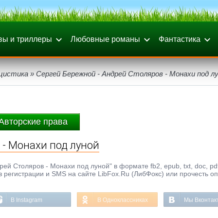
вы и триллеры
Любовные романы
Фантастика
цистика
» Сергей Бережной - Андрей Столяров - Монахи под л
Авторские права
 - Монахи под луной
й Столяров - Монахи под луной" в формате fb2, epub, txt, doc, pd
з регистрации и SMS на сайте LibFox.Ru (ЛибФокс) или прочесть о
В Instagram
В Одноклассниках
Мы Вконтак