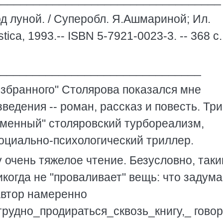
 луной. / Суперобл. Я.Ашмариной; Ил.
ica, 1993.-- ISBN 5-7921-0023-3. -- 368 с.,
________________________________
збранного" Столярова показался мне
ведения -- роман, рассказ и повесть. Три
менный" столяровский турбореализм,
социально-психологический триллер.
у очень тяжелое чтение. Безусловно, таки
огда не "проваливает" вещь: что задума
 автор намеренно
рудно_продираться_сквозь_книгу,_ гово