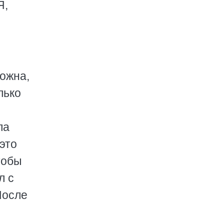
Я,
ожна,
лько
ла
это
тобы
л с
После