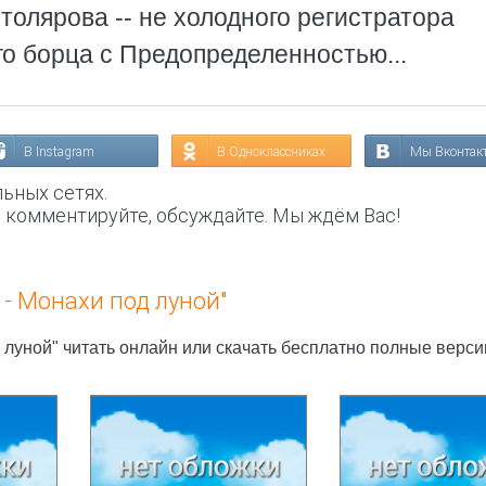
олярова -- не холодного регистратора
го борца с Предопределенностью...
В Instagram
В Одноклассниках
Мы Вконтак
ьных сетях.
, комментируйте, обсуждайте. Мы ждём Вас!
- Монахи под луной"
 луной" читать онлайн или скачать бесплатно полные верси