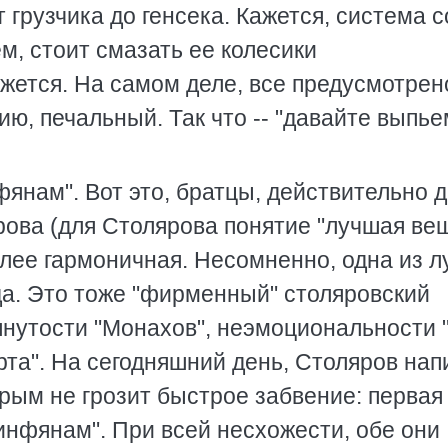
 грузчика до генсека. Кажется, система с
м, стоит смазать ее колесики
ажется. На самом деле, все предусмотрен
ию, печальный. Так что -- "давайте выпье
фянам". Вот это, братцы, действительно д
рова (для Столярова понятие "лучшая ве
более гармоничная. Несомненно, одна из 
да. Это тоже "фирменный" столяровский
янутости "Монахов", неэмоциональности 
рта". На сегодняшний день, Столяров нап
рым не грозит быстрое забвение: первая 
ринфянам". При всей несхожести, обе они