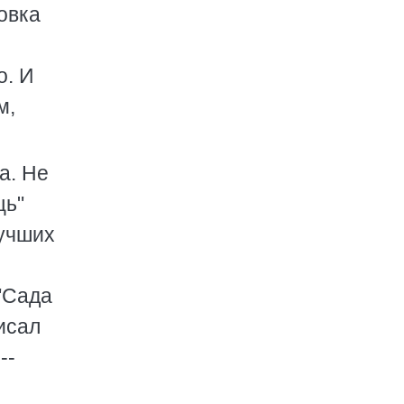
овка
о. И
м,
а. Не
щь"
лучших
"Сада
исал
--