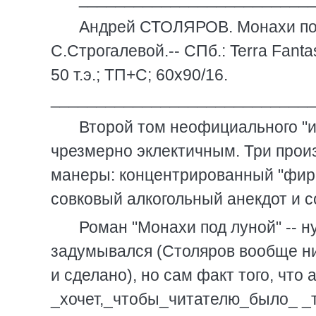
Андрей СТОЛЯРОВ. Монахи под
С.Строгалевой.-- СПб.: Terra Fantast
50 т.э.; ТП+С; 60х90/16.
____________________________
Второй том неофициального "и
чрезмерно эклектичным. Три произ
манеры: концентрированный "фир
совковый алкогольный анекдот и 
Роман "Монахи под луной" -- н
задумывался (Столяров вообще ник
и сделано), но сам факт того, что
_хочет,_чтобы_читателю_было_ _т