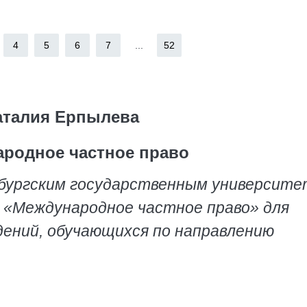
4
5
6
7
...
52
аталия Ерпылева
родное частное право
бургским государственным университе
е «Международное частное право» для
ений, обучающихся по направлению