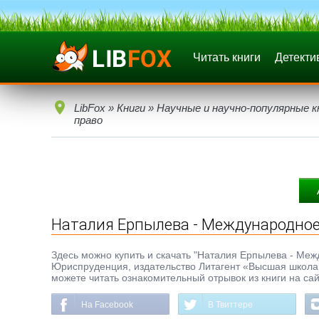
Читать книги
Детекти
LibFox
»
Книги
»
Научные и научно-популярные к
право
Наталия Ерпылева - Международное
Здесь можно купить и скачать "Наталия Ерпылева - Между
Юриспруденция, издательство Литагент «Высшая школа 
можете читать ознакомительный отрывок из книги на сай
На Facebook
В Твиттере