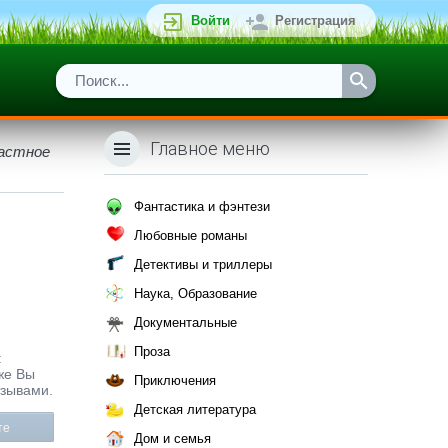
Войти
Регистрация
Главное меню
частное
Фантастика и фэнтези
Любовные романы
Детективы и триллеры
Наука, Образование
Документальные
Проза
:
же Вы
Приключения
тзывами.
Детская литература
те
Дом и семья