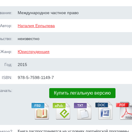
вание:
Международное частное право
Автор:
Наталия Ерпылева
ьство:
неизвестно
Жанр:
Юриспруденция
Год:
2015
ISBN:
978-5-7598-1149-7
ачать:
Купить легальную версию
автор?
Книга распространяется на условиях партнёрской программы.