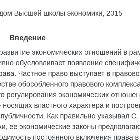
дом Высшей школы экономики, 2015
Введение
развитие экономических отношений в ра
тивно обусловливает появление специфич
права. Частное право выступает в правов
естве обособленного правового комплекса
го регулирования экономических отноше
 носящих властного характера и постро
публичности. Как правильно указывал С.
ки, ее экономические законы предполага
димость постоянного включения права в