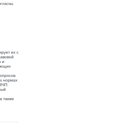
огласны.
рует их с
равовой
о и
ующих
опросов
ых нормах
МЧП:
ный
а также