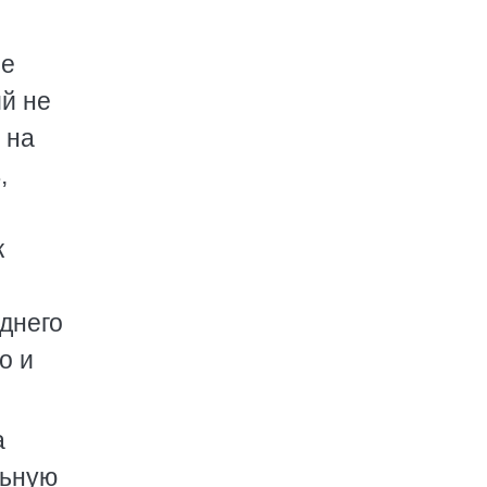
ее
й не
 на
,
к
днего
о и
а
льную