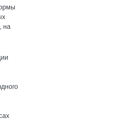
формы
ых
, на
ции
одного
сах