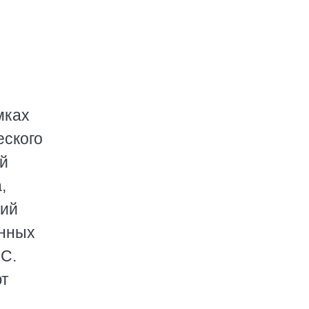
мках
еского
ой
,
ний
енных
 С.
ют