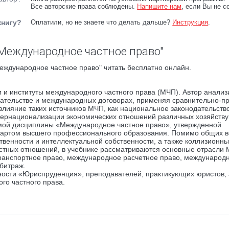
Все авторские права соблюдены.
Напишите нам
, если Вы не с
книгу?
Оплатили, но не знаете что делать дальше?
Инструкция
.
Международное частное право"
еждународное частное право" читать бесплатно онлайн.
и институты международного частного права (МЧП). Автор анализи
дательстве и международных договорах, применяя сравнительно-п
влияние таких источников МЧП, как национальное законодательств
нтернационализации экономических отношений различных хозяйств
ммой дисциплины «Международное частное право», утвержденной
артом высшего профессионального образования. Помимо общих в
ственности и интеллектуальной собственности, а также коллизионн
стных отношений, в учебнике рассматриваются основные отрасли 
ранспортное право, международное расчетное право, международ
битраж.
ности «Юриспруденция», преподавателей, практикующих юристов, 
го частного права.