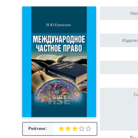
Наз
Издател
Ск
Рейтинг:
Вы 