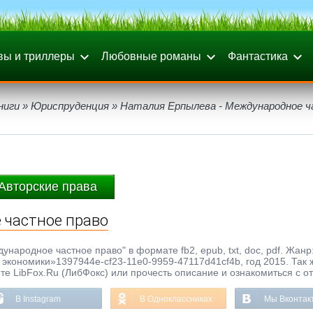
вы и триллеры
Любовные романы
Фантастика
ниги
»
Юриспруденция
» Наталия Ерпылева - Международное 
Авторские права
 частное право
народное частное право" в формате fb2, epub, txt, doc, pdf. Жанр
экономики»1397944e-cf23-11e0-9959-47117d41cf4b, год 2015. Так 
те LibFox.Ru (ЛибФокс) или прочесть описание и ознакомиться с о
В Instagram
В Одноклассниках
Мы Вконтак