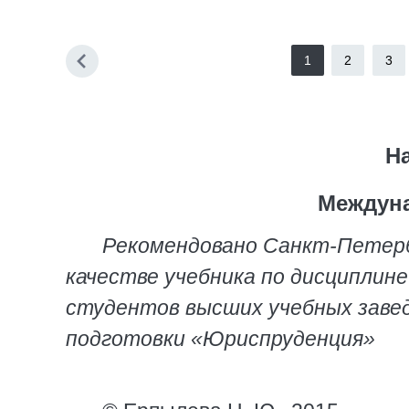
1
2
3
Н
Междуна
Рекомендовано Санкт-Петер
качестве учебника по дисциплин
студентов высших учебных завед
подготовки «Юриспруденция»