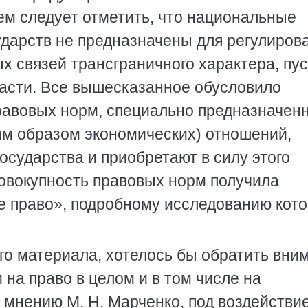
ем следует отметить, что национальные
дарств не предназначены для регулиров
х связей трансграничного характера, пус
ласти. Все вышесказанное обусловило
равовых норм, специально предназначен
ым образом экономических) отношений,
государства и приобретают в силу этого
овокупность правовых норм получила
 право», подробному исследованию кото
о материала, хотелось бы обратить вни
 на право в целом и в том числе на
 мнению М. Н. Марченко, под воздействи