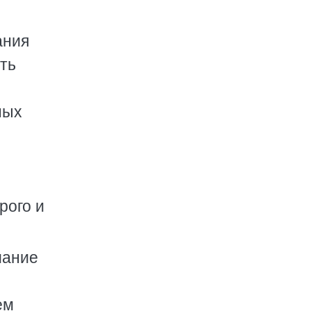
ания
ть
ных
рого и
мание
ем