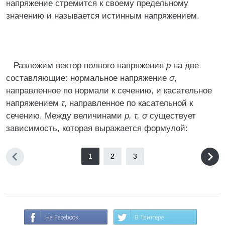
напряжение стремится к своему предельному
значению и называется истинным напряжением.
Разложим вектор полного напряжения
p
на две
составляющие: нормальное напряжение
σ
,
направленное по нормали к сечению, и касательное
напряжением
τ
, направленное по касательной к
сечению. Между величинами
p, τ, σ
существует
зависимость, которая выражается формулой:
1
2
3
На Facebook
В Твиттере