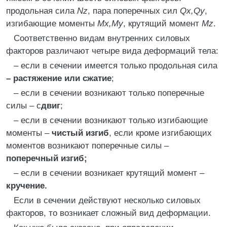
продольная сила
N
z
, пара поперечных сил
Q
x
,Q
y
,
изгибающие моменты
M
x
,M
y
, крутящий момент
M
z
.
Соответственно видам внутренних силовых
факторов различают четыре вида деформаций тела:
– если в сечении имеется только продольная сила
– растяжение или сжатие
;
– если в сечении возникают только поперечные
силы – с
двиг
;
– если в сечении возникают только изгибающие
моменты –
чистый изгиб
, если кроме изгибающих
моментов возникают поперечные силы –
поперечный изгиб;
– если в сечении возникает крутящий момент –
кручение.
Если в сечении действуют несколько силовых
факторов, то возникает сложный вид деформации.