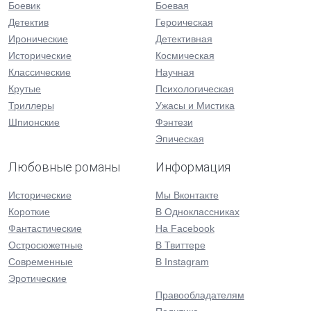
Боевик
Боевая
Детектив
Героическая
Иронические
Детективная
Исторические
Космическая
Классические
Научная
Крутые
Психологическая
Триллеры
Ужасы и Мистика
Шпионские
Фэнтези
Эпическая
Любовные романы
Информация
Исторические
Мы Вконтакте
Короткие
В Одноклассниках
Фантастические
На Facebook
Остросюжетные
В Твиттере
Современные
В Instagram
Эротические
Правообладателям