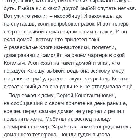
это донское, казачье, лихословье выражало самую
суть. Рыбца ни с какой другой рыбой спутать нельзя.
Вот уж что значит – наособицу! И захочешь, да
не спутаешь, коли попробовал разок. И вот теперь
сверток с рыбой лежал рядом с ним в такси. И он
ехал домой, потому что прилетел-таки.
А развесёлые хлопчики-вахтовики, полетели,
дозаправивши самолёт, на своем чартере в свой
Когалым. А он ехал на такси домой и знал, что
порадует Ксюшу рыбкой, ведь она всякому мясу
предпочтет рыбу, да еще такую, как рыбец. Кстати
сказать; рыбца-то она раньше и не отведывала ещё.
Подъезжая к дому, Сергей Константинович,
не сообщавший о своем прилете на день раньше,
все же, перед самым домом не утерпел и решил
позвонить жене. Мобильник вослед пальцу
прочирикал номер. Заработал номероопределитель
домашнего телефона. Пошли гудки вызова.