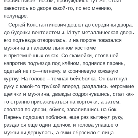
посвистывает носом, пробуждаясь тут же, стоит
завестись во дворе какой-то, по его мнению,
полундре.
Сергей Константинович дошел до середины двора,
до будочки вентсистемы. И тут металлическая дверь
его подъезда отворилась, и на пороге показался
мужчина в палевом льняном костюме
и притемнённых очках. Со скамейки, стоявшей
напротив подъезда под клёном, поднялся парень,
одетый не по—летнему, в коричневую кожаную
куртку. На голове – темная бейсболка. Он вытянул
руку с какой-то трубкой вперед, раздались негромкие
щелчки и мужчина, дважды содрогнувшись, стал как-
то странно присаживаться на корточки, а затем,
сползая по двери, обмяк, завалившись на бок.
Парень подошел поближе, еще раз вытянул руку,
раздался еще один щелчок, и голова упавшего
мужчины дернулась, а очки сбросило с лица