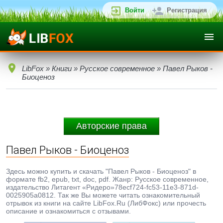
Войти
Регистрация
LibFox
»
Книги
»
Русское современное
» Павел Рыков -
Биоценоз
Авторские права
Павел Рыков - Биоценоз
Здесь можно купить и скачать "Павел Рыков - Биоценоз" в
формате fb2, epub, txt, doc, pdf. Жанр: Русское современное,
издательство Литагент «Ридеро»78ecf724-fc53-11e3-871d-
0025905a0812. Так же Вы можете читать ознакомительный
отрывок из книги на сайте LibFox.Ru (ЛибФокс) или прочесть
описание и ознакомиться с отзывами.