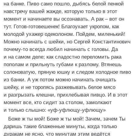
на банке. Пиво само пошло, дыбясь белой пенкой
навстречу вашей жажде, которую только в этот
момент и начинаете вы осознавать. А рак – вот он
тут. Готов-готовешенек! Благоухает укропом, как
молодой ухажер одеколоном. Пойдем, миленький!
Можно начинать с шейки, но Сергей Константинович
почему-то всегда любил начинать с головы. Да
и на самом деле; как сладостно переломить рака
пополам и прильнуть губами к разлому. Втянешь
солоноватую, пряную юшку и следом холодное пиво
из банки. А уж потом можно начинать очищать
шейку, и не торопясь разжевывать белое мясо
и разгрызать клешни, прихлебывая пивцо. И в этот
момент все, кто сидит за столом, замолкают
и только слышно: «уф-уфлющу-уфлющу»
Боже ж ты мой! Боже ж ты мой! Зачем, зачем Ты
даришь такие блаженные минуты, когда только
дуракам не ясно, что минутам этим ведётся