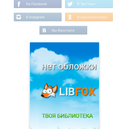
На Facebook
В Твиттере
В Instagram
В Одноклассниках
Мы Вконтакте