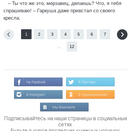
– Ты что же это, мерзавец, делаешь? Что, я тебя
спрашиваю! – Гаркуша даже привстал со своего
кресла.
1
2
3
4
5
6
7
...
12
На Facebook
В Твиттере
В Instagram
В Одноклассниках
Мы Вконтакте
Подписывайтесь на наши страницы в социальных
сетях.
Будьте в курсе последних книжных новинок,