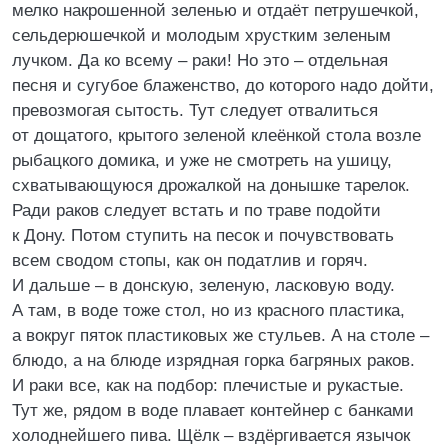
мелко накрошенной зеленью и отдаёт петрушечкой,
сельдерюшечкой и молодым хрустким зеленым
лучком. Да ко всему – раки! Но это – отдельная
песня и сугубое блаженство, до которого надо дойти,
превозмогая сытость. Тут следует отвалиться
от дощатого, крытого зеленой клеёнкой стола возле
рыбацкого домика, и уже не смотреть на ушицу,
схватывающуюся дрожалкой на донышке тарелок.
Ради раков следует встать и по траве подойти
к Дону. Потом ступить на песок и почувствовать
всем сводом стопы, как он податлив и горяч.
И дальше – в донскую, зеленую, ласковую воду.
А там, в воде тоже стол, но из красного пластика,
а вокруг пяток пластиковых же стульев. А на столе –
блюдо, а на блюде изрядная горка багряных раков.
И раки все, как на подбор: плечистые и рукастые.
Тут же, рядом в воде плавает контейнер с банками
холоднейшего пива. Щёлк – вздёргивается язычок