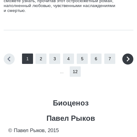
сможете узнать, прочитав этот остросюжетный роман,
наполненный любовью, чувственными наслаждениями
и смертью.
1
2
3
4
5
6
7
...
12
Биоценоз
Павел Рыков
© Павел Рыков, 2015