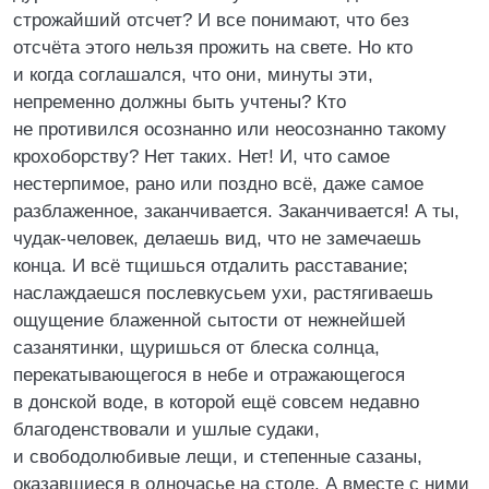
строжайший отсчет? И все понимают, что без
отсчёта этого нельзя прожить на свете. Но кто
и когда соглашался, что они, минуты эти,
непременно должны быть учтены? Кто
не противился осознанно или неосознанно такому
крохоборству? Нет таких. Нет! И, что самое
нестерпимое, рано или поздно всё, даже самое
разблаженное, заканчивается. Заканчивается! А ты,
чудак-человек, делаешь вид, что не замечаешь
конца. И всё тщишься отдалить расставание;
наслаждаешся послевкусьем ухи, растягиваешь
ощущение блаженной сытости от нежнейшей
сазанятинки, щуришься от блеска солнца,
перекатывающегося в небе и отражающегося
в донской воде, в которой ещё совсем недавно
благоденствовали и ушлые судаки,
и свободолюбивые лещи, и степенные сазаны,
оказавшиеся в одночасье на столе. А вместе с ними