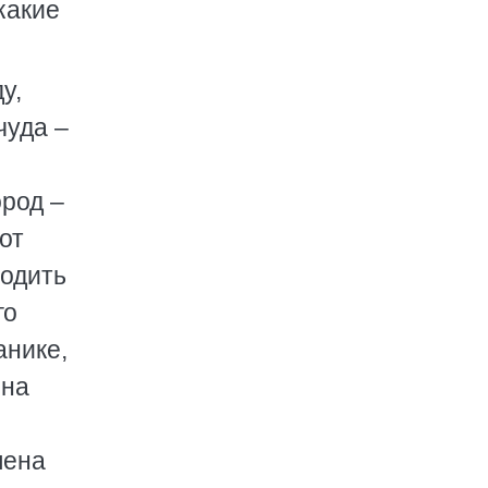
какие
у,
чуда –
ород –
от
ходить
го
анике,
 на
лена