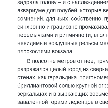
задрала голову – и с наслаждени
аквариуме для голубей, которые ве
сомнений, для чьих, собственно, 
синхронно и грациозно промахивал
перемычками и ритмично (и, впол
невидимые воздушные рельсы ме
плоскостями вокзала.
В полсотне метров от нее, пря
разражался целый город из сверк
стенах, как геральдика, тригоно
бриллиантовой солью крупной огр
зеркальцах и в зыркающих восьмер
заваленной горами леденцов в св