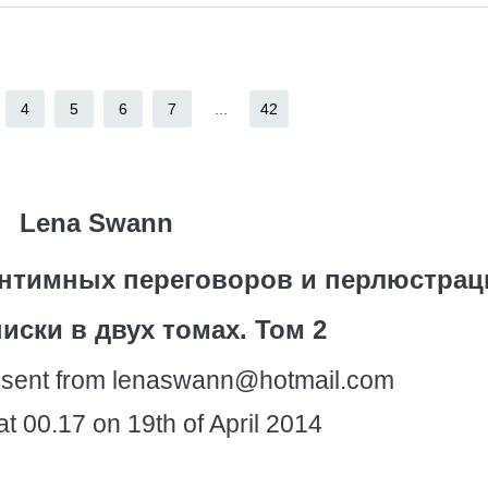
4
5
6
7
...
42
Lena Swann
интимных переговоров и перлюстрац
иски в двух томах. Том 2
n sent from lenaswann@hotmail.com
 00.17 on 19th of April 2014