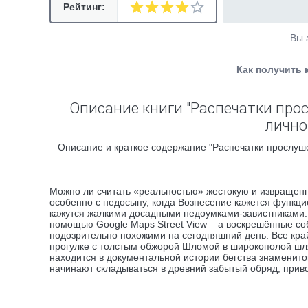
Рейтинг:
Вы 
Как получить 
Описание книги "Распечатки про
лично
Описание и краткое содержание "Распечатки прослуше
Можно ли считать «реальностью» жестокую и извращен
особенно с недосыпу, когда Вознесение кажется функци
кажутся жалкими досадными недоумками-завистниками. В
помощью Google Maps Street View – а воскрешённые с
подозрительно похожими на сегодняшний день. Все кра
прогулке с толстым обжорой Шломой в широкополой шля
находится в документальной истории бегства знаменито
начинают складываться в древний забытый обряд, при