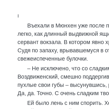
I
Въехали в Мюнхен уже после п
легко, как длинный выдвижной ящ
сервант вокзала. В котором явно х
Судя по запаху, врывавшемуся в 
свежеиспеченные булочки.
– Не исключено, что со сладки
Воздвиженский, смешно поддергива
пухлые свои губы – высунувшись, р
Да, да. Точно. С очень сладким тв
Ей было лень с ним спорить. Хо