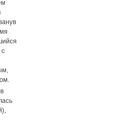
ем
и
ванув
емя
шийся
 с
ым,
ом.
 в
лась
),