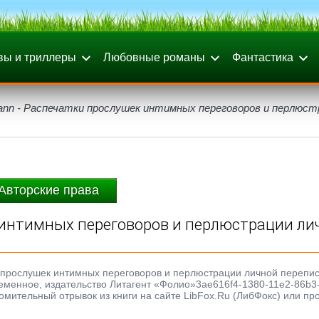
вы и триллеры
Любовные романы
Фантастика
ann - Распечатки прослушек интимных переговоров и перлюст
Авторские права
к интимных переговоров и перлюстрации ли
и прослушек интимных переговоров и перлюстрации личной перепис
овременное, издательство Литагент «Фолио»3ae616f4-1380-11e2-86b3
омительный отрывок из книги на сайте LibFox.Ru (ЛибФокс) или пр