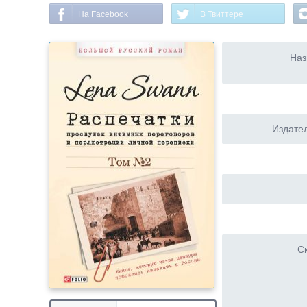
На Facebook
В Твиттере
Наз
Издател
Ск