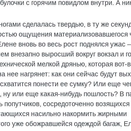
улочки с горячим повидлом внутри. А ни
ногами сделалась твердью, в ту же секунд
костью ощущения материализовавшегося 
Елене вновь во весь рост поднялся ужас –
ем внезапно выросший вокруг вокзал и г
ехнической мелкой дрянью, которая вот-в
на нее нагрянет: как они сейчас будут вы
 схватится понести ее сумку? Или еще че
, ну или еще какая-нибудь пошлость? В п
ь попутчиков, сосредоточенно возящихся
ытающихся насильно накормить жирными
того уже обожравшейся одеждой багаж, Е