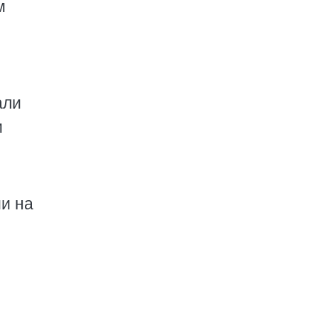
м
али
и
и на