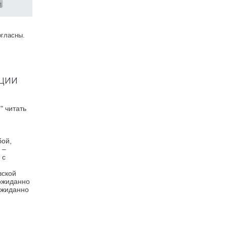
огласны.
ации
" читать
бой,
 –
 с
вской
еожиданно
ожиданно