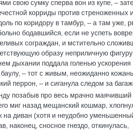
ми свою сумку сперва вон из купе, – зат
нечестной корриды против стреноженных 
ль по коридору в тамбур, – а там уже, р
больно бодавшийся, если не успеть вовр
рпеливых сограждан, и мстительно сложив
ветствующую образу неприличную фигуру
днем дыхании поддала голенью ускорения
баулу, – тот с живым, неожиданно кожан
ий перрон, – и сиганула следом за багаж
нду позабыв про весь мрачно маячивший
го миг назад мещанский кошмар, хлопну
ак на диван (хотя и неудобно уменьшенный
в, наконец, сносное гнездо, откинулась,