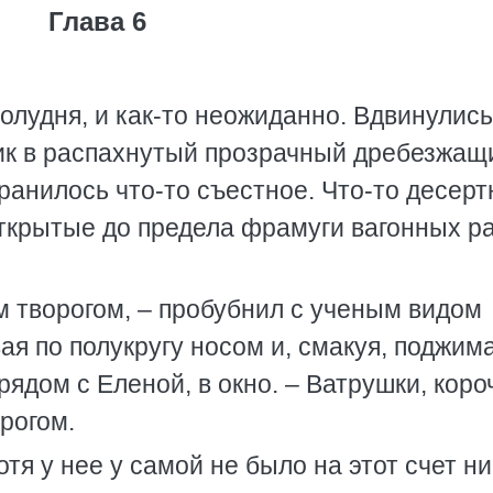
Глава 6
олудня, и как-то неожиданно. Вдвинулись
ик в распахнутый прозрачный дребезжащ
ранилось что-то съестное. Что-то десерт
открытые до предела фрамуги вагонных р
м творогом, – пробубнил с ученым видом
я по полукругу носом и, смакуя, поджим
ядом с Еленой, в окно. – Ватрушки, коро
орогом.
тя у нее у самой не было на этот счет ни