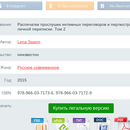
В Instagram
В Одноклассниках
Мы Вконтак
вание:
Распечатки прослушек интимных переговоров и перлюст
личной переписки. Том 2
Автор:
Lena Swann
ьство:
неизвестно
Жанр:
Русское современное
Год:
2015
ISBN:
978-966-03-7173-6, 978-966-03-7172-9
ачать:
Купить легальную версию