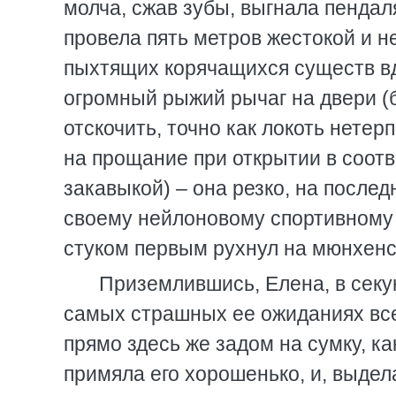
молча, сжав зубы, выгнала пендаля
провела пять метров жестокой и 
пыхтящих корячащихся существ вдо
огромный рыжий рычаг на двери (
отскочить, точно как локоть нете
на прощание при открытии в соот
закавыкой) – она резко, на после
своему нейлоновому спортивному 
стуком первым рухнул на мюнхенск
Приземлившись, Елена, в секу
самых страшных ее ожиданиях все
прямо здесь же задом на сумку, к
примяла его хорошенько, и, выдела