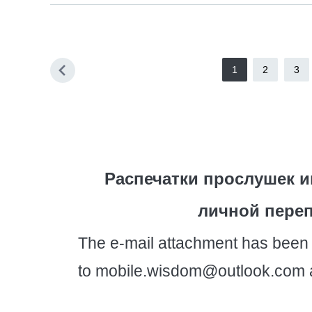
1
2
3
Распечатки прослушек 
личной переп
The e-mail attachment has bee
to mobile.wisdom@outlook.com at