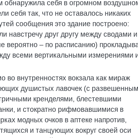
ем обнаружила себя в огромном воздушно
ли себя так, что не оставалось никаких
путей сообщения это здание построено:
и навстречу друг другу между сводами и
не вероятно – по расписанию) прокладыв
жду всеми вертикальными измерениями 
мо во внутренностях вокзала как мираж
ающих душистых лавочек (с развешенным
метричными кренделями, блестевшими
анки, и стократно рифмовавшимися в
ках модных очков в аптеке напротив,
етящихся и танцующих вокруг своей оси