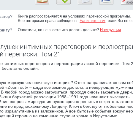
автор?
Книга распространяется на условиях партнёрской программы.
Все авторские права соблюдены.
Напишите нам
, если Вы не с
книгу?
Оплатили, но не знаете что делать дальше?
Инструкция
.
слушек интимных переговоров и перлюстр
й переписки. Том 2"
к интимных переговоров и перлюстрации личной переписки. Том 2
бесплатно онлайн.
ную мирскую человеческую историю? Ответ напрашивается сам со
ей «Zoom out» – когда всё земное достало, а неверующие мужчины
 любой город можно загрузиться, проходя сквозь закрытые двери,
обытия бархатной революции 1988–1991 года начинают выглядеть
йние вопросы мироздания нужно срочно решить в сократо-платоно
пе по предпасхальному Лондону. Ключ к бегству от любовника н
го израильтянина из заложников. А все бытовые события вокруг не
водящий героиню на каменные ступени храма в Иерусалиме.