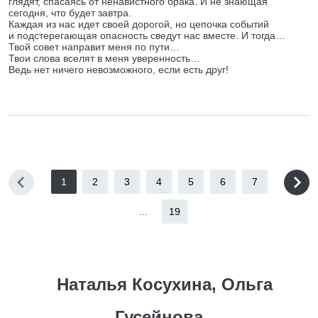
глядят, спасаясь от ненавистного брака. И не знающая
сегодня, что будет завтра.
Каждая из нас идет своей дорогой, но цепочка событий
и подстерегающая опасность сведут нас вместе. И тогда…
Твой совет направит меня по пути…
Твои слова вселят в меня уверенность…
Ведь нет ничего невозможного, если есть друг!
1
2
3
4
5
6
7
...
19
Наталья Косухина, Ольга
Гусейнова