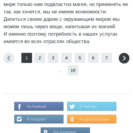
мире только нам подвластна магия, но применять ее
так, как хочется, мы не имеем возможности.
Делиться своим даром с окружающим миром мы
можем лишь через вещи, напитывая их магией.
И именно поэтому потребность в наших услугах
имеется во всех отраслях общества.
1
2
3
4
5
6
7
...
19
На Facebook
В Твиттере
В Instagram
В Одноклассниках
Мы Вконтакте