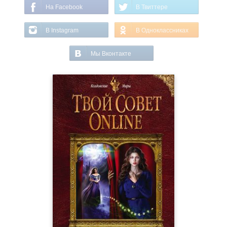
На Facebook
В Твиттере
В Instagram
В Одноклассниках
Мы Вконтакте