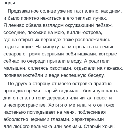
воды.
Предзакатное солнце уже не так палило, как днем,
и было приятно нежиться в его теплых лучах.
Я лениво обвела взглядом окружающий пейзаж,
соседние, похожие на мою, виллы-острова,
где на открытых верандах тоже расположились
отдыхающие. На минуту засмотрелась на семью
севаров с тремя озорными ребятишками, которые
сейчас по очереди прыгали в воду. А родители
малышни, сплетясь хвостами, отдыхали на лежаках,
попивая коктейли и ведя неспешную беседу.
По другую сторону от моего островка приятно
проводил время старый ведьмак – большую часть
дня он спал в тени деревьев или читал новости
в неопространстве. Хотя я отметила, что он тоже
частенько поглядывает на меня, поблескивая
абсолютно черными глазами, характерными
для любого ведьмака или ведьмы. Старый хрыч!