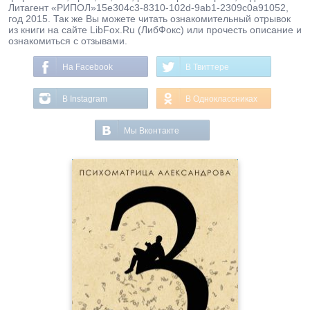
Литагент «РИПОЛ»15e304c3-8310-102d-9ab1-2309c0a91052,
год 2015. Так же Вы можете читать ознакомительный отрывок
из книги на сайте LibFox.Ru (ЛибФокс) или прочесть описание и
ознакомиться с отзывами.
На Facebook
В Твиттере
В Instagram
В Одноклассниках
Мы Вконтакте