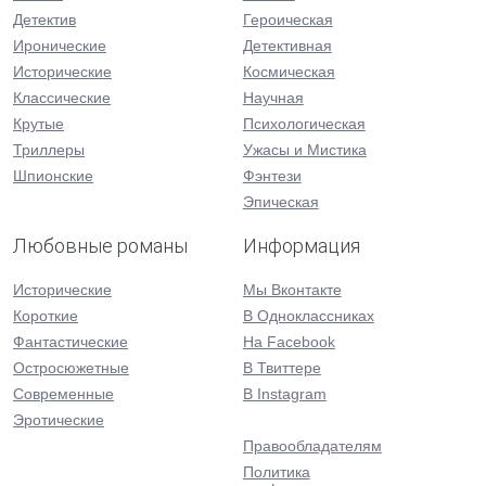
Детектив
Героическая
Иронические
Детективная
Исторические
Космическая
Классические
Научная
Крутые
Психологическая
Триллеры
Ужасы и Мистика
Шпионские
Фэнтези
Эпическая
Любовные романы
Информация
Исторические
Мы Вконтакте
Короткие
В Одноклассниках
Фантастические
На Facebook
Остросюжетные
В Твиттере
Современные
В Instagram
Эротические
Правообладателям
Политика