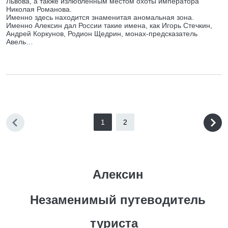
Львова, а также излюбленным местом охоты императора
Николая Романова.
Именно здесь находится знаменитая аномальная зона.
Именно Алексин дал России такие имена, как Игорь Стечкин,
Андрей Коркунов, Родион Щедрин, монах-предсказатель
Авель…
1
2
Алексин
Незаменимый путеводитель
туриста