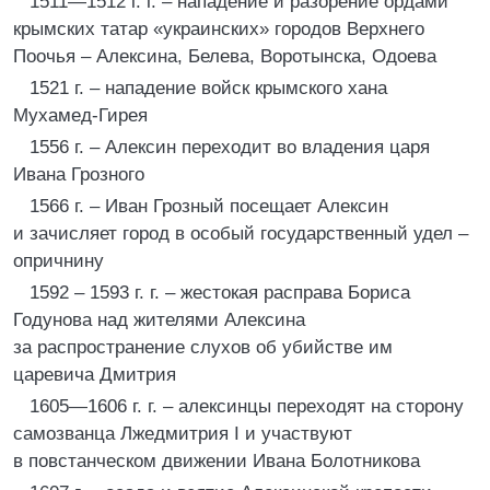
1511—1512 г. г. – нападение и разорение ордами
крымских татар «украинских» городов Верхнего
Поочья – Алексина, Белева, Воротынска, Одоева
1521 г. – нападение войск крымского хана
Мухамед-Гирея
1556 г. – Алексин переходит во владения царя
Ивана Грозного
1566 г. – Иван Грозный посещает Алексин
и зачисляет город в особый государственный удел –
опричнину
1592 – 1593 г. г. – жестокая расправа Бориса
Годунова над жителями Алексина
за распространение слухов об убийстве им
царевича Дмитрия
1605—1606 г. г. – алексинцы переходят на сторону
самозванца Лжедмитрия I и участвуют
в повстанческом движении Ивана Болотникова