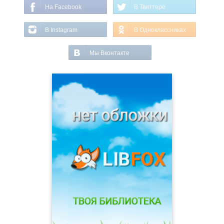
На Facebook
В Твиттере
В Instagram
В Одноклассниках
Мы Вконтакте