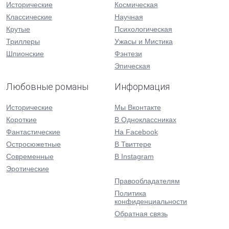
Исторические
Космическая
Классические
Научная
Крутые
Психологическая
Триллеры
Ужасы и Мистика
Шпионские
Фэнтези
Эпическая
Любовные романы
Информация
Исторические
Мы Вконтакте
Короткие
В Одноклассниках
Фантастические
На Facebook
Остросюжетные
В Твиттере
Современные
В Instagram
Эротические
Правообладателям
Политика
конфиденциальности
Обратная связь