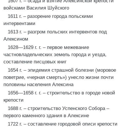
1607 г. – осада и взятие Алексинской крепости
войсками Василия Шуйского
1611 г. – разорение города польскими
интервентами
1613 г. – разгром польских интервентов под
Алексином
1628—1629 г. г. – первое межевание
частновладельческих земель города и уезда,
составление писцовых книг
1654 г. – эпидемия страшной болезни (моровое
поветрие, «черная смерть») унесло жизни почти
половины населения Алексина
1656—1658 г. г. – строительство в городе новой
крепости
1688 г. – строительство Успенского Собора –
первого каменного здания в Алексине
1722 г. – составление городовой описи крепости