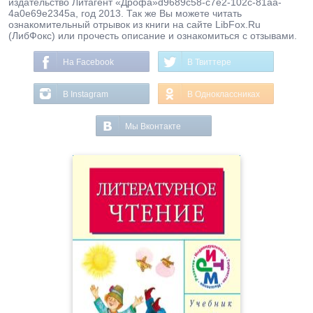
издательство Литагент «Дрофа»d9689c58-c7e2-102c-81aa-
4a0e69e2345a, год 2013. Так же Вы можете читать
ознакомительный отрывок из книги на сайте LibFox.Ru
(ЛибФокс) или прочесть описание и ознакомиться с отзывами.
На Facebook
В Твиттере
В Instagram
В Одноклассниках
Мы Вконтакте