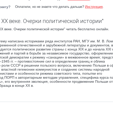
книгу?
Оплатили, но не знаете что делать дальше?
Инструкция
.
 ХХ веке. Очерки политической истории"
Х веке. Очерки политической истории" читать бесплатно онлайн.
ему написана историками ряда институтов РАН, МГУ им. М. В. Ло
временной отечественной и зарубежной литературы и документов, в
дуется политическое развитие страны с конца XIX и до начала XXI 
жений и партий в борьбе за независимое государство, оформление
тской демократии к режиму «санации» в межвоенное время; предс
945 гг. – противостояние сил в определении границ и облика
 роли СССР в решении польского вопроса, включению Польши в с
ю властной гегемонии коммунистов и созданию системы народной
истами и особенности режима советского типа, попытки его
еход ПОРП к авторитарным методам управления, специфика курса п
ь», его внутренняя эволюция, особенности продвижение Польши от
разца в конце XX в.