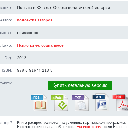
вание:
Польша в ХХ веке. Очерки политической истории
Автор:
Коллектив авторов
ьство:
неизвестно
Жанр:
Психология, социальное
Год:
2012
ISBN:
978-5-91674-213-8
ачать:
Купить легальную версию
автор?
Книга распространяется на условиях партнёрской программы.
Все авторские права соблюдены.
Напишите нам
, если Вы не с