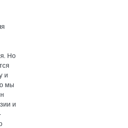
яя
я. Но
тся
у и
ко мы
Он
зии и
-
ю