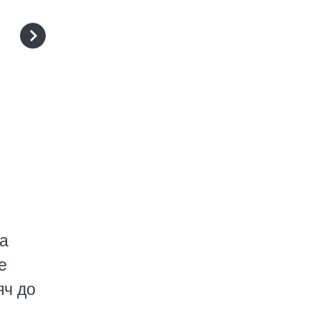
да
е
яч до