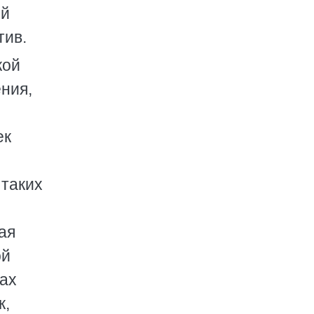
ий
тив.
кой
ния,
ек
 таких
ая
ой
рах
к,