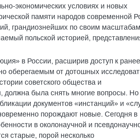
льно-экономических условиях и новых
орической памяти народов современной Р
ий, грандиознейших по своим масштабам
маемый польской историей, представлени
юция» в России, расширив доступ к ране
но оберегаемым от дотошных исследова
тории советского общества и
 должна была снять многие вопросы. Но
убликации документов «инстанций» и «сл
дновременно порождают новые. Сегодня в
обенности в околонаучной и псевдонаучн
ся старые, порой несколько