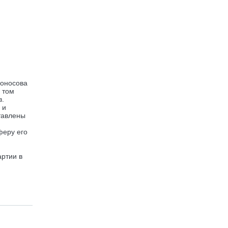
моносова
 том
в.
 и
тавлены
феру его
артии в