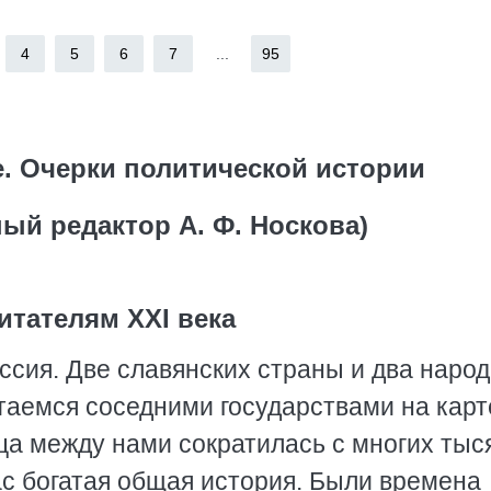
4
5
6
7
...
95
е. Очерки политической истории
ый редактор А. Ф. Носкова)
итателям XXI века
ссия. Две славянских страны и два наро
таемся соседними государствами на карт
ца между нами сократилась с многих тыс
ас богатая общая история. Были времена