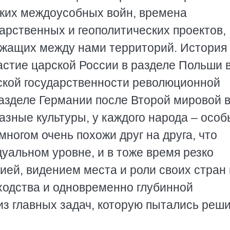
оких междоусобных войн, времена
арственных и геополитических проектов,
ежащих между нами территорий. История
частие царской России в разделе Польши 
ольской государственности революционной
разделе Германии после Второй мировой 
разные культуры, у каждого народа – осо
ногом очень похожи друг на друга, что
уальном уровне, и в тоже время резко
ей, видением места и роли своих стран 
ходства и одновременно глубинной
 из главных задач, которую пытались реш