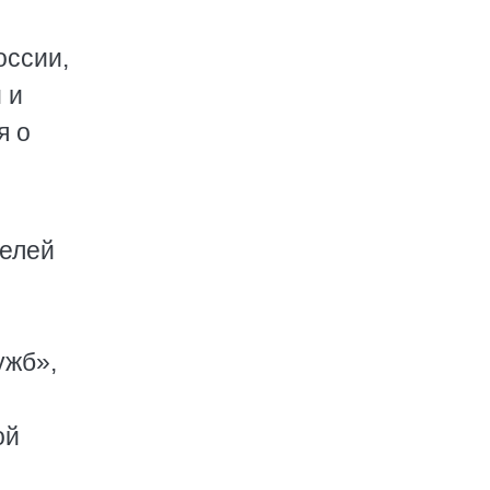
оссии,
 и
я о
е
телей
ужб»,
ой