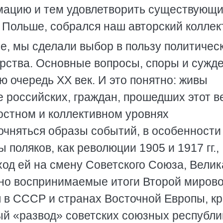
мацию и тем удовлетворить существующ
 Польше, собрался наш авторский коллек
е, мы сделали выбор в пользу политичес
арства. Основные вопросы, споры и сужде
ю очередь XX век. И это понятно: живы
 российских, граждан, прошедших этот в
остном и коллективном уровнях
чняться образы событий, в особенности
поляков, как революции 1905 и 1917 гг.,
од ей на смену Советского Союза, Велик
чно воспринимаемые итоги Второй миров
 в СССР и странах Восточной Европы, к
й «развод» советских союзных республи