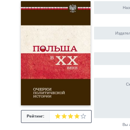
Наз
Издател
Ск
Рейтинг:
Вы 