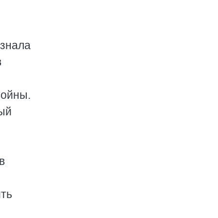
 знала
в
войны.
бый
в
ить