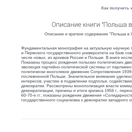
Как получить 
Описание книги "Польша в
Описание и краткое содержание "Польша в Х
Фундаментальная монография на актуальную научную т
и Пермского государственного университета на базе со
числе новых, из архивов России и Польши. В книге иссле
Показаны процесс рождения польских политических дви
эволюция партийно-политической системы от парламен
политически многоликое движение Сопротивления 1939–1
послевоенной Польши. Значительное внимание уделено
интересов; участию в подавлении подполья, содействи
демократии. Рассмотрены монополизация власти коммун
демократизации, причины и итоги кризиса 1956 г., пер
60-70-е гг.; показаны рождение движения «Солидарност
государственного социализма к демократии западного об