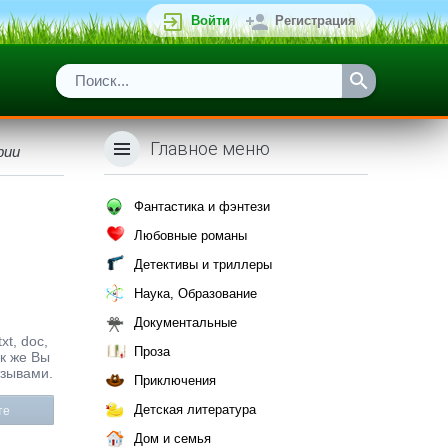
Войти
Регистрация
Главное меню
рии
Фантастика и фэнтези
Любовные романы
Детективы и триллеры
Наука, Образование
Документальные
xt, doc,
Проза
к же Вы
тзывами.
Приключения
Детская литература
те
Дом и семья