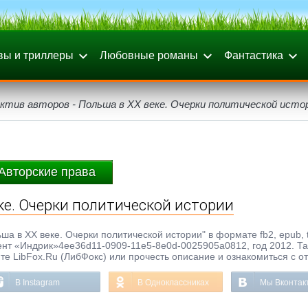
вы и триллеры
Любовные романы
Фантастика
ктив авторов - Польша в ХХ веке. Очерки политической исто
Авторские права
ке. Очерки политической истории
ша в ХХ веке. Очерки политической истории" в формате fb2, epub, t
гент «Индрик»4ee36d11-0909-11e5-8e0d-0025905a0812, год 2012. Та
те LibFox.Ru (ЛибФокс) или прочесть описание и ознакомиться с о
В Instagram
В Одноклассниках
Мы Вконтак