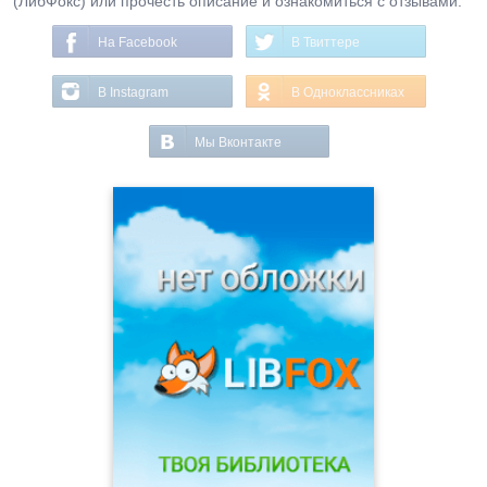
(ЛибФокс) или прочесть описание и ознакомиться с отзывами.
На Facebook
В Твиттере
В Instagram
В Одноклассниках
Мы Вконтакте