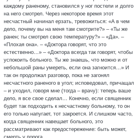
каждому раненому, становился у ног постели и долго
на него смотрел. Через некоторое время этот
несчастный начинал ерзать, тревожиться: «А в чем
дело, почему вы на меня там смотрите?» – «Ты же
ранен; ты смотрел свою температуру?» – «Да». –
«Плохая она». – «Доктора говорят, что это
естественно…» – «Доктора всегда так говорят, чтобы
успокоить больного. Ты же знаешь, что можно и от
небольшой раны умереть, если она загноится…» И
так он продолжал разговор, пока не загонял
несчастного раненого в угол; исповедовал, причащал
– и уходил, говоря мне (тогда – врачу): теперь ваше
дело, я все свое сделал… Конечно, если священник
будет так подходить к несчастному больному, то он
его только напугает, тот закроется. И слишком часто,
когда священник навещает больного, это
рассматривают как предостережение: быть может,
смерть у порога.