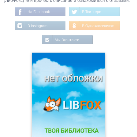
(ЛибФокс) или прочесть описание и ознакомиться с отзывами.
На Facebook
В Твиттере
В Instagram
В Одноклассниках
Мы Вконтакте