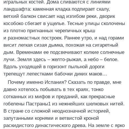
игральных костей. Дома сливаются с линиями
ландшафта: каменная кладка подпирает скалу,
ветхий балкон свисает над изгибом реки, дворик
кособоко сбегает в ущелье. Тесные улицы сколочены
из плотно пригнанных черепичных крыш
и разномастных построек. Раннее утро, и над горами
висит легкая сизая дымка, похожая на сигаретный
дым. Временами ее подсвечивают колкие солнечные
лучи. Земля здесь – желто-рыжая, а небо – белое.
Вдоль уходящей в горизонт пыльной дороги
трепещут лепестками бабочки диких маков…
Почему именно Испания? Сказать по правде, мне
давно хотелось побывать в тех краях, тонко
сотканных из мифов и преданий, как прекрасные
гобелены Пастраны1 из нежнейших шелковых нитей.
В стране со сложной неоднозначной историей,
запутанными корнями и ветвистой кроной
раскидистого династического древа. На земле с ярко