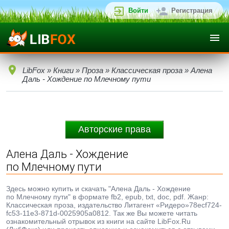
Войти
Регистрация
LibFox
»
Книги
»
Проза
»
Классическая проза
» Алена
Даль - Хождение по Млечному пути
Авторские права
Алена Даль - Хождение
по Млечному пути
Здесь можно купить и скачать "Алена Даль - Хождение
по Млечному пути" в формате fb2, epub, txt, doc, pdf. Жанр:
Классическая проза, издательство Литагент «Ридеро»78ecf724-
fc53-11e3-871d-0025905a0812. Так же Вы можете читать
ознакомительный отрывок из книги на сайте LibFox.Ru