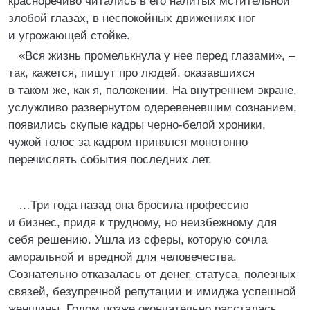
красноречиво читались в его налитых мстительной
злобой глазах, в неспокойных движениях ног
и угрожающей стойке.
«Вся жизнь промелькнула у нее перед глазами», –
так, кажется, пишут про людей, оказавшихся
в таком же, как я, положении. На внутреннем экране,
услужливо развернутом одеревеневшим сознанием,
появились скупые кадры черно-белой хроники,
чужой голос за кадром принялся монотонно
перечислять события последних лет.
…Три года назад она бросила профессию
и бизнес, придя к трудному, но неизбежному для
себя решению. Ушла из сферы, которую сочла
аморальной и вредной для человечества.
Сознательно отказалась от денег, статуса, полезных
связей, безупречной репутации и имиджа успешной
женщины. Годом позже окончательно рассталась