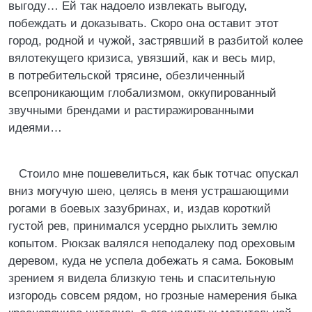
выгоду… Ей так надоело извлекать выгоду,
побеждать и доказывать. Скоро она оставит этот
город, родной и чужой, застрявший в разбитой колее
вялотекущего кризиса, увязший, как и весь мир,
в потребительской трясине, обезличенный
всепроникающим глобализмом, оккупированный
звучными брендами и растиражированными
идеями…
Стоило мне пошевелиться, как бык тотчас опускал
вниз могучую шею, целясь в меня устрашающими
рогами в боевых зазубринах, и, издав короткий
густой рев, принимался усердно рыхлить землю
копытом. Рюкзак валялся неподалеку под ореховым
деревом, куда не успела добежать я сама. Боковым
зрением я видела близкую тень и спасительную
изгородь совсем рядом, но грозные намерения быка