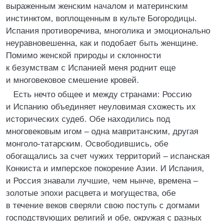
выраженным женским началом и материнским
инстинктом, воплощенным в культе Богородицы.
Испания противоречива, многолика и эмоционально
неуравновешенна, как и подобает быть женщине.
Помимо женской природы и склонности
к безумствам с Испанией меня роднит еще
и многовековое смешение кровей.
Есть нечто общее и между странами: Россию
и Испанию объединяет неуловимая схожесть их
исторических судеб. Обе находились под
многовековым игом – одна мавританским, другая
монголо-татарским. Освободившись, обе
обогащались за счет чужих территорий – испанская
Конкиста и имперское покорение Азии. И Испания,
и Россия знавали лучшие, чем нынче, времена –
золотые эпохи расцвета и могущества, обе
в течение веков сверяли свою поступь с догмами
господствующих религий и обе, окружая с разных