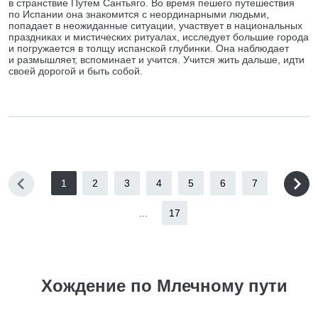
в странствие Путем Сантьяго. Во время пешего путешествия
по Испании она знакомится с неординарными людьми,
попадает в неожиданные ситуации, участвует в национальных
праздниках и мистических ритуалах, исследует большие города
и погружается в толщу испанской глубинки. Она наблюдает
и размышляет, вспоминает и учится. Учится жить дальше, идти
своей дорогой и быть собой.
1
2
3
4
5
6
7
...
17
Хождение по Млечному пути