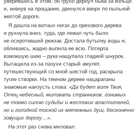
уверившись в этом, он грубо дернул быка за кольцо
и, кивнув на прощание, двинулся вверх по пыльной
желтой дороге.
Я дошла на ватных ногах до орехового дерева
и рухнула вниз, туда, где лежал чуть было
не осиротевший рюкзак. Достала бутылку воды и,
обливаясь, жадно выпила ее всю. Потерла
взмокшую шею – рука нащупала гладкий шнурок.
Вытащила из-за пазухи старый амулет,
путешествующий со мной шестой год, раскрыла
тугие створки. На темном дереве нацарапаны
знакомые наизусть слова:
«Да будет воля Твоя,
Отец небесный, миловать странников, гонимых
не токмо силою судьбы и жестоких властителей,
но и голодной тоской их мятежных душ, бесконечно
зовущих дорогу…».
На этот раз снова миловал.