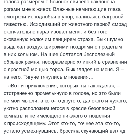
голова размером с бочонок свирепо наклонена
рогами мне в живот. Влажные немигающие глаза
смотрели исподлобья в упор, наливаясь багровой
тяжестью. Исходивший от животного парной смрад
окончательно парализовал меня, и без того
скованную колючим панцирем страха. Бык шумно
выдыхал воздух широкими ноздрями с продетым
в них кольцом. На шее болтался бесполезный
обрывок ремня, несоразмерно хлипкий в сравнении
с яростной мощью торса. Бык глядел на меня. Я –
на него. Тягуче тянулись мгновения…
«Вот и приключения, которых ты так ждала», –
отстраненно промелькнуло в голове, но это были
не мои мысли, а кого-то другого, далекого и чужого,
уютно расположившегося в кресле безопасной
комнаты и не имеющего никакого отношения
к происходящему. Этот кто-то, точнее эта кто-то,
устало усмехнувшись, бросила скучающий взгляд