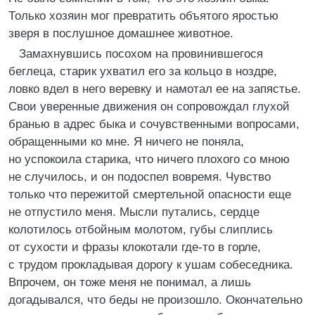
Только хозяин мог превратить объятого яростью
зверя в послушное домашнее животное.
Замахнувшись посохом на провинившегося
беглеца, старик ухватил его за кольцо в ноздре,
ловко вдел в него веревку и намотал ее на запястье.
Свои уверенные движения он сопровождал глухой
бранью в адрес быка и сочувственными вопросами,
обращенными ко мне. Я ничего не поняла,
но успокоила старика, что ничего плохого со мною
не случилось, и он подоспел вовремя. Чувство
только что пережитой смертельной опасности еще
не отпустило меня. Мысли путались, сердце
колотилось отбойным молотом, губы слиплись
от сухости и фразы клокотали где-то в горле,
с трудом прокладывая дорогу к ушам собеседника.
Впрочем, он тоже меня не понимал, а лишь
догадывался, что беды не произошло. Окончательно