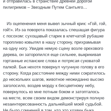
и отправилась в странствие древней дорогой
пилигримов – Звездным Путем Сантьяго…
Из оцепенения меня вывел зычный крик: «Гой, гой,
гой!». Из-за поворота показалась спешащая фигура
с посохом: сухощавый старик в клетчатой рубашке
торопливо ковылял в нашу сторону, прихрамывая
на одну ногу. Увидев немую сцену возле орехового
дерева, он заторопился еще сильнее, выкрикивая
гортанные испанские слова и потрясая суковатой
палкой. Бык нехотя повернул чугунную голову в его
сторону. Когда расстояние между ними сократилось
до нескольких шагов, животное неожиданно высоко
заголосило, воздев морду к бесцветному небу,
повернулось ко мне потным боком и затопталось
на месте, всем своим видом демонстрируя полную
незаинтересованность дальнейшей моей судьбой.
Не было сомнений в том, что это хозяин быка.