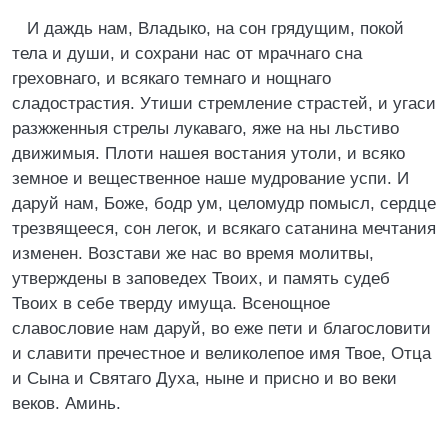
И даждь нам, Владыко, на сон грядущим, покой
тела и души, и сохрани нас от мрачнаго сна
греховнаго, и всякаго темнаго и нощнаго
сладострастия. Утиши стремление страстей, и угаси
разжженныя стрелы лукаваго, яже на ны льстиво
движимыя. Плоти нашея востания утоли, и всяко
земное и вещественное наше мудрование успи. И
даруй нам, Боже, бодр ум, целомудр помысл, сердце
трезвящееся, сон легок, и всякаго сатанина мечтания
изменен. Возстави же нас во время молитвы,
утверждены в заповедех Твоих, и память судеб
Твоих в себе тверду имуща. Всенощное
славословие нам даруй, во еже пети и благословити
и славити пречестное и великолепое имя Твое, Отца
и Сына и Святаго Духа, ныне и присно и во веки
веков. Аминь.