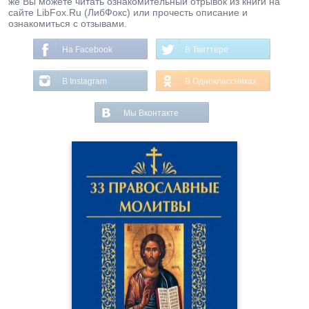
же Вы можете читать ознакомительный отрывок из книги на
сайте LibFox.Ru (ЛибФокс) или прочесть описание и
ознакомиться с отзывами.
На Facebook
В Твиттере
В Instagram
В Одноклассниках
Мы Вконтакте