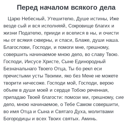
Перед началом всякого дела
Царю Небесный, Утешителю, Душе истины, Иже
везде сый и вся исполняяй, Сокровище благих и
жизни Подателю, прииди и вселися в ны, и очисти
ны от всякия скверны, и спаси, Блаже, души наша.
Благослови, Господи, и помоги мне, грешному,
совершить начинаемое мною дело, во славу Твою.
Господи, Иисусе Христе, Сыне Единородный
Безначальнаго Твоего Отца, Ты бо рекл еси
пречистыми усты Твоими, яко без Мене не можете
творити ничесоже. Господи мой, Господи, верою
объем в души моей и сердце Тобою реченная,
припадаю Твоей благости: помози ми, грешному, сие
дело, мною начинаемое, о Тебе Самом совершити,
во имя Отца и Сына и Святаго Духа, молитвами
Богородицы и всех Твоих святых. Аминь.