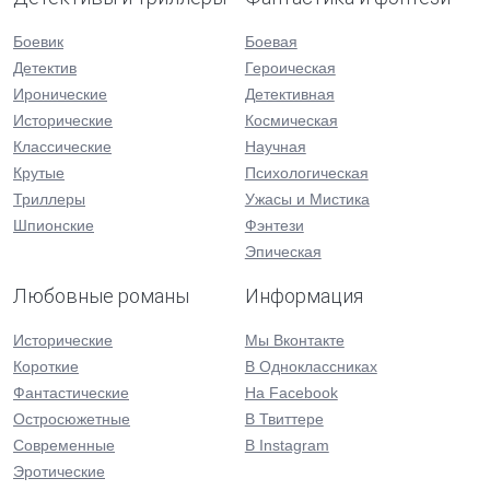
Боевик
Боевая
Детектив
Героическая
Иронические
Детективная
Исторические
Космическая
Классические
Научная
Крутые
Психологическая
Триллеры
Ужасы и Мистика
Шпионские
Фэнтези
Эпическая
Любовные романы
Информация
Исторические
Мы Вконтакте
Короткие
В Одноклассниках
Фантастические
На Facebook
Остросюжетные
В Твиттере
Современные
В Instagram
Эротические