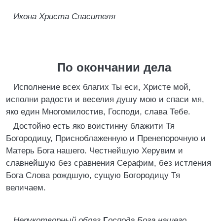
Икона Христа Спасителя
По окончании дела
Исполнение всех благих Ты еси, Христе мой,
исполни радости и веселия душу мою и спаси мя,
яко един Многомилостив, Господи, слава Тебе.
Достойно есть яко воистинну блажити Тя
Богородицу, Присноблаженную и Пренепорочную и
Матерь Бога нашего. Честнейшую Херувим и
славнейшую без сравнения Серафим, без истления
Бога Слова рождшую, сущую Богородицу Тя
величаем.
Нерукотворный образ
Г
оспода Бога нашего