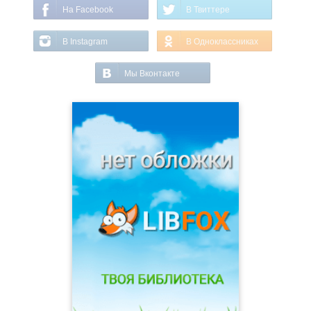
На Facebook
В Твиттере
В Instagram
В Одноклассниках
Мы Вконтакте