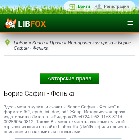
Войти
Регистрация
LibFox
»
Книги
»
Проза
»
Историческая проза
» Борис
Сафин - Фенька
Авторские права
Борис Сафин - Фенька
Здесь можно купить и скачать "Борис Сафин - Фенька" в
формате fb2, epub, txt, doc, pdf. Жанр: Историческая проза,
издательство Литагент «Ридеро»78ecf724-fc53-11e3-871d-
0025905a0812. Так же Вы можете читать ознакомительный
отрывок из книги на сайте LibFox.Ru (ЛибФокс) или прочесть
описание и ознакомиться с отзывами.