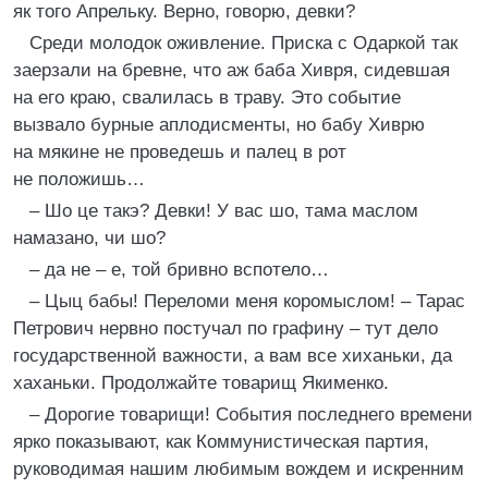
як того Апрельку. Верно, говорю, девки?
Среди молодок оживление. Приска с Одаркой так
заерзали на бревне, что аж баба Хивря, сидевшая
на его краю, свалилась в траву. Это событие
вызвало бурные аплодисменты, но бабу Хиврю
на мякине не проведешь и палец в рот
не положишь…
– Шо це такэ? Девки! У вас шо, тама маслом
намазано, чи шо?
– да не – е, той бривно вспотело…
– Цыц бабы! Переломи меня коромыслом! – Тарас
Петрович нервно постучал по графину – тут дело
государственной важности, а вам все хиханьки, да
хаханьки. Продолжайте товарищ Якименко.
– Дорогие товарищи! События последнего времени
ярко показывают, как Коммунистическая партия,
руководимая нашим любимым вождем и искренним