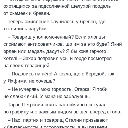
охотящихся за подсолнечной шелухой поодаль
от скамеек и бревен.
Теперь оживление случилось у бревен, где
теснились парубки.
– Товарищ уполномоченный? Если хлопцы
споймают антисоветчиков, шо им за это буде? Який
орден или медаль дадуть? Я бы коня гарного
хотел! – Захар поправил усы и гордо посмотрел
на своих товарищей.
– Подэвись на нёго! А козла, що с бородой, как
у Яхфима, не хочешь?
– Не кучерявь мою гордость, Огарка! Я тоби
не слабак який. У мэнэ не забалуешь.
Тарас Петрович опять настойчиво постучал
по графину и с важным видом вышел вперед стола.
– Нас, партия и товарищ Сталин призывают
к бдительности и осторожности, а вы развели