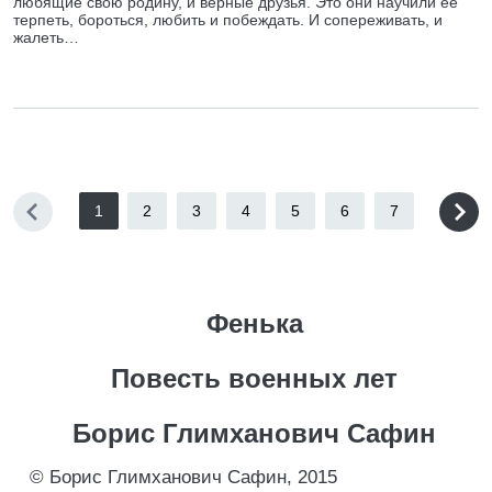
любящие свою родину, и верные друзья. Это они научили её
терпеть, бороться, любить и побеждать. И сопереживать, и
жалеть…
1
2
3
4
5
6
7
Фенька
Повесть военных лет
Борис Глимханович Сафин
© Борис Глимханович Сафин, 2015