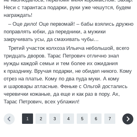
Неси с тарантаса подарки, руки уже чешутся, будем
награждать!
– Оце дило! Оце первомай! – бабы взялись дружно
поправлять юбки, да передники, а мужики
закручивать усы, да смахивать чубы…
Третий участок колхоза Ильича небольшой, всего
тридцать дворов. Тарас Петрович отлично знал
нужды каждой семьи и тем более их ожидания
к празднику. Вручая подарки, не обидел никого. Кому
отрез на платье. Кому по два пуда муки. А кому
и шаровары атласные. Феньке с Ольгой достались
черевички кожаные, да еще и как раз в пору. Ах,
Тарас Петрович, всех ублажил!
1
2
3
4
5
6
7