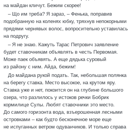
на майдан кличут. Бежим скорее!
– Що им треба? Я зараз, – Фенька, поправив
подобранную на коленях юбку, тряхнув непокорными
прядями чернявых волос, вопросительно уставилась
на подругу.
– Я не знаю. Кажуть Тарас Петрович заявление
будет ставочникам объявлять в честь Первомая.
Може паек объявять. А еще дядька суровый
из району с ним. Айда, бежим!
До майдана рукой подать. Так, небольшая полянка
на берегу ставка. Место высокое, на крутом яру.
Ставка уже и нет, покоится он на глубине большого
озера, что разлилось у истоков речки Бобрик
кормилице Сулы. Любят ставочники это место.
До самого горизонта вода, взъерошенная лесными
островками – как будто бесконечное море еще
не испуганных ветром одуванчиков. И только справа