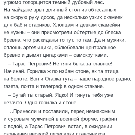
угрюмо топорщится темный дубовый лес.
На майдане врыт длинный стол из обтесанных
на скорую руку досок, да несколько узких скамеек
для баб и стариков. Хлопцам и девкам скамейки
не нужны – они присмотрели обтертые до блеска
бревна, что раскиданы то тут, то там. Да и мужики,
сплошь артельщики, облюбовали центральное
бревно и дымят цигарками – самокрутками.
– Тарас Петрович! Не тяни быка за главное!
Начинай. Горилка ж по избам стоне, як та птица
на болоте. Вон и Огарка тута – наше народное радио,
газета, почта и телеграф в одном стакане.
– Бугай ты старый, Яцко! И тянуть тебя уже
незачто. Одна горилка и стоне…
…Принесли и поставили, перед незнакомым
и суровым мужчиной в военной форме, графин
с водой, а Тарас Петрович встал, в ожидании
окончания веселой перепалки ставочников…