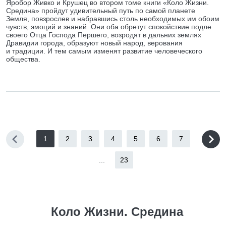
Яробор Живко и Крушец во втором томе книги «Коло Жизни.
Средина» пройдут удивительный путь по самой планете
Земля, повзрослев и набравшись столь необходимых им обоим
чувств, эмоций и знаний. Они оба обретут спокойствие подле
своего Отца Господа Першего, возродят в дальних землях
Дравидии города, образуют новый народ, верования
и традиции. И тем самым изменят развитие человеческого
общества.
1
2
3
4
5
6
7
...
23
Коло Жизни. Средина