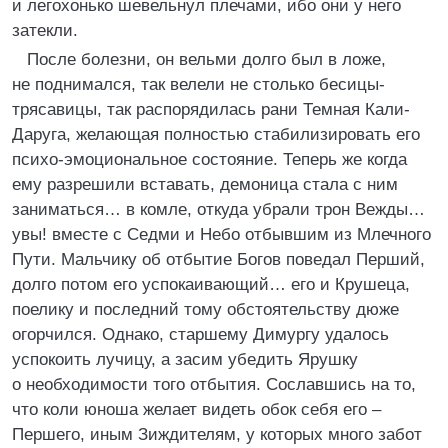
и легохонько шевельнул плечами, ибо они у него
затекли.
После болезни, он вельми долго был в ложе,
не поднимался, так велели не столько бесицы-
трясавицы, так распорядилась рани Темная Кали-
Даруга, желающая полностью стабилизировать его
психо-эмоциональное состояние. Теперь же когда
ему разрешили вставать, демоница стала с ним
заниматься… в комле, откуда убрали трон Вежды…
увы! вместе с Седми и Небо отбывшим из Млечного
Пути. Мальчику об отбытие Богов поведал Перший,
долго потом его успокаивающий… его и Крушеца,
поелику и последний тому обстоятельству дюже
огорчился. Однако, старшему Димургу удалось
успокоить лучицу, а засим убедить Ярушку
о необходимости того отбытия. Сославшись на то,
что коли юноша желает видеть обок себя его –
Першего, иным Зиждителям, у которых много забот