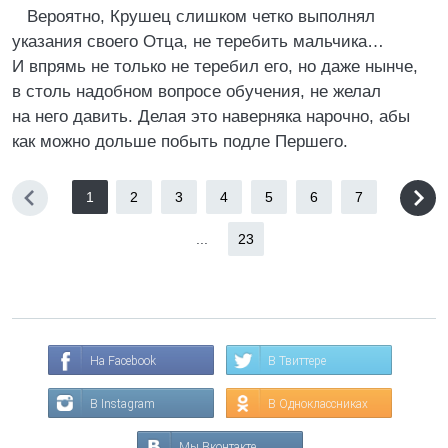
Вероятно, Крушец слишком четко выполнял
указания своего Отца, не теребить мальчика…
И впрямь не только не теребил его, но даже нынче,
в столь надобном вопросе обучения, не желал
на него давить. Делая это наверняка нарочно, абы
как можно дольше побыть подле Першего.
1
2
3
4
5
6
7
...
23
На Facebook
В Твиттере
В Instagram
В Одноклассниках
Мы Вконтакте