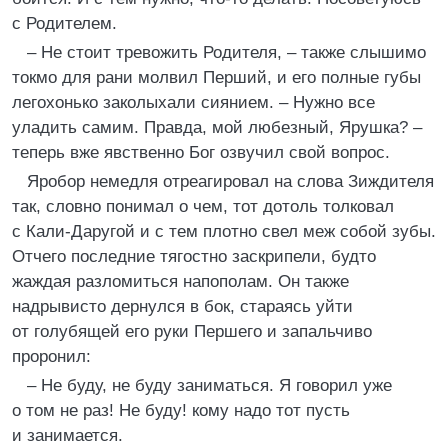
с Родителем.
– Не стоит тревожить Родителя, – также слышимо
токмо для рани молвил Перший, и его полные губы
легохонько заколыхали сиянием. – Нужно все
уладить самим. Правда, мой любезный, Ярушка? –
теперь вже явственно Бог озвучил свой вопрос.
Яробор немедля отреагировал на слова Зиждителя
так, словно понимал о чем, тот дотоль толковал
с Кали-Даругой и с тем плотно свел меж собой зубы.
Отчего последние тягостно заскрипели, будто
жаждая разломиться напополам. Он также
надрывисто дернулся в бок, стараясь уйти
от голубящей его руки Першего и запальчиво
проронил:
– Не буду, не буду заниматься. Я говорил уже
о том не раз! Не буду! кому надо тот пусть
и занимается.