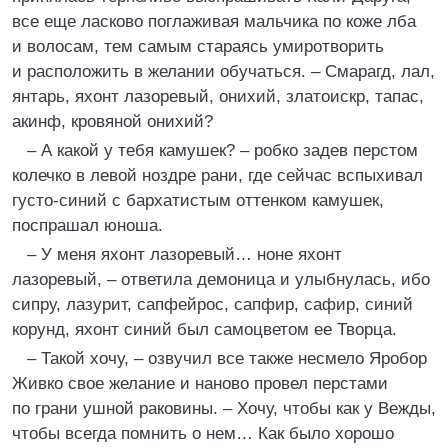
все еще ласково поглаживая мальчика по коже лба
и волосам, тем самым стараясь умиротворить
и расположить в желании обучаться. – Смарагд, лал,
янтарь, яхонт лазоревый, онихий, златоискр, тапас,
акинф, кровяной онихий?
– А какой у тебя камушек? – робко задев перстом
колечко в левой ноздре рани, где сейчас вспыхивал
густо-синий с бархатистым оттенком камушек,
поспрашал юноша.
– У меня яхонт лазоревый… ноне яхонт
лазоревый, – ответила демоница и улыбнулась, ибо
сипру, лазурит, сапфейрос, сапфир, сафир, синий
корунд, яхонт синий был самоцветом ее Творца.
– Такой хочу, – озвучил все также несмело Яробор
Живко свое желание и наново провел перстами
по грани ушной раковины. – Хочу, чтобы как у Вежды,
чтобы всегда помнить о нем… Как было хорошо