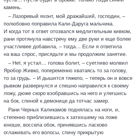
камень.
– Лазоревый яхонт, мой дражайший, господин, –
полюбовно поправила Кали-Даруга мальчика.
И когда тот в ответ отозвался медлительным кивком,
рани протянула навстречу ему две руки и еще более
участливее добавила, – тогда… Если я ответила
на ваш спрос, присядьте и мы продолжим занятие.
– Нет, я устал… голова болит, – суетливо молвил
Яробор Живко, попеременно хватаясь то за голову,
то за грудь. – И дышится тяжело, – теперь он и вовсе
рывком развернулся и спешно направился к своему
ложу, дюже скоро взобравшись на него и улегшись
на бок, спиной к демонице да тотчас замер.
Рани Черных Каликамов поднялась на ноги, и,
степенно приблизившись к затихшему на ложе
юноше, воссела обок, принявшись ласково
оглаживать его волосы, спину прикрытую