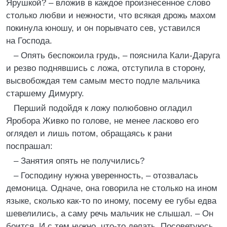
Ярушкой? – вложив в каждое произнесенное слово
столько любви и нежности, что всякая дрожь махом
покинула юношу, и он порывчато сев, уставился
на Господа.
– Опять беспокоила грудь, – пояснила Кали-Даруга
и резво поднявшись с ложа, отступила в сторону,
высвобождая тем самым место подле мальчика
старшему Димургу.
Перший подойдя к ложу полюбовно огладил
Яробора Живко по голове, не менее ласково его
оглядел и лишь потом, обращаясь к рани
поспрашал:
– Занятия опять не получились?
– Господину нужна уверенность, – отозвалась
демоница. Одначе, она говорила не столько на ином
языке, сколько как-то по иному, посему ее губы едва
шевелились, а саму речь мальчик не слышал. – Он
боится. И с тем нужно, что-то делать. Посоветуюсь