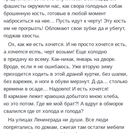
фашисты окружили нас, как свора голодных собак
брошенную кость, готовые в любой момент
наброситься на нее… Пусть идут к черту! Эту кость
им не прогрызть! Обломают свои зубки да и убегут,
поджав хвосты.
Ох, как же есть хочется. И не просто хочется есть,
а
хочется есть
, черт возьми! Еще холодно
в придачу ко всему. Как-никак, январь на дворе.
Вроде, если я не ошибаюсь. Уже вторую зиму
приходится ходить в этой драной куртке, без шапки,
без варежек, и ноги в обуви мерзнут. Д-да… столько
времени в осаде… Надоело! И есть хочется!
В кармане лежит краюшка добытого мною хлеба,
но это потом. Где же мой брат?! А вдруг в обморок
свалился где от холода и голода?
На улицах Ленинграда ни души. Все люди
попрятались по домам, сжигая там остатки мебели