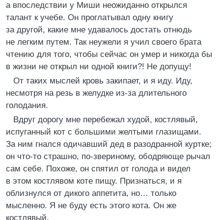
а впоследствии у Миши неожиданно открылся
талант к учебе. Он проглатывал одну книгу
за другой, какие мне удавалось достать отнюдь
не легким путем. Так неужели я учил своего брата
чтению для того, чтобы сейчас он умер и никогда бы
в жизни не открыл ни одной книги?! Не допущу!
От таких мыслей кровь закипает, и я иду. Иду,
несмотря на резь в желудке из-за длительного
голодания.
Вдруг дорогу мне перебежал худой, костлявый,
испуганный кот с большими желтыми глазищами.
За ним гнался одичавший дед в разодранной куртке;
он что-то страшно, по-звериному, ободряюще рычал
сам себе. Похоже, он спятил от голода и видел
в этом костлявом коте пищу. Признаться, и я
облизнулся от дикого аппетита, но… только
мысленно. Я не буду есть этого кота. Он же
костлявый.