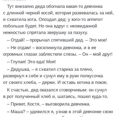
Тут внезапно деда обогнала какая-то девчонка
с длинной черной косой, которая развевалась за ней,
и схватила кота. Опоздал дед: у кого-то аппетит
побольше будет. Но она вдруг с неожиданной
нежностью спрятала зверушку за пазуху.
– Отдай! – прорычал спятивший дед. – Это мое!
– Не отдам! – воскликнула девчонка, и в ее
огромных глазах заблестели слезы. – Он – мой друг!
– Глупая! Это еда! Моя!
– Дедушка, – я схватил старика за плечо,
развернул к себе и сунул ему в руки полкусочка
от своего хлеба, – держи. И оставь котика в покое.
К счастью, дед оказался сговорчивым: он сунул
в рот полученный хлеб и, шатаясь, пошел куда-то.
– Привет, Костя, – выговорила девчонка.
– Маша? – удивился я, узнав в этой девчонке свою