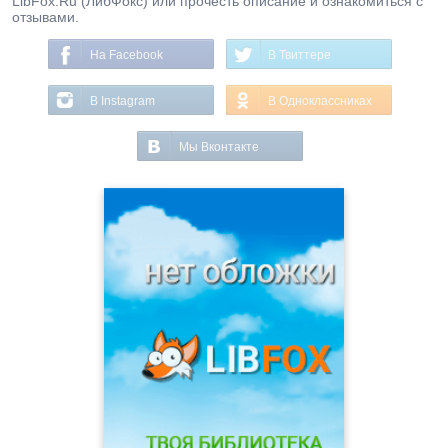
LibFox.Ru (ЛибФокс) или прочесть описание и ознакомиться с
отзывами.
На Facebook
В Твиттере
В Instagram
В Одноклассниках
Мы Вконтакте