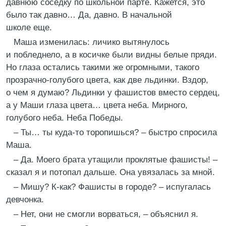
давнюю соседку по школьной парте. Кажется, это
было так давно… Да, давно. В начальной
школе еще.
Маша изменилась: личико вытянулось
и побледнело, а в косичке были видны белые пряди.
Но глаза остались такими же огромными, такого
прозрачно-голубого цвета, как две льдинки. Вздор,
о чем я думаю? Льдинки у фашистов вместо сердец,
а у Маши глаза цвета… цвета неба. Мирного,
голубого неба. Неба Победы.
– Ты… ты куда-то торопишься? – быстро спросила
Маша.
– Да. Моего брата утащили проклятые фашисты! –
сказал я и потопал дальше. Она увязалась за мной.
– Мишу? К-как? Фашисты в городе? – испугалась
девчонка.
– Нет, они не смогли ворваться, – объяснил я.