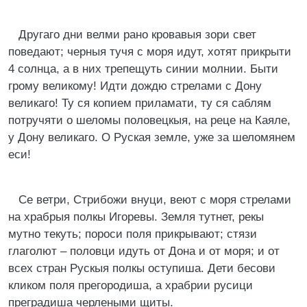
Другаго дни велми рано кровавыя зори свет
поведают; черныя тучя с моря идут, хотят прикрыти
4 солнца, а в них трепещуть синии молнии. Быти
грому великому! Идти дождю стрелами с Дону
великаго! Ту ся копием приламати, ту ся саблям
потручяти о шеломы половецкыя, на реце на Каяле,
у Дону великаго. О Руская земле, уже за шеломянем
еси!
Се ветри, Стрибожи внуци, веют с моря стрелами
на храбрыя полкы Игоревы. Земля тутнет, рекы
мутно текуть; пороси поля прикрывают; стязи
глаголют – половци идуть от Дона и от моря; и от
всех стран Рускыя полкы оступиша. Дети бесови
кликом поля прегородиша, а храбрии русици
преградиша черлеными щиты.