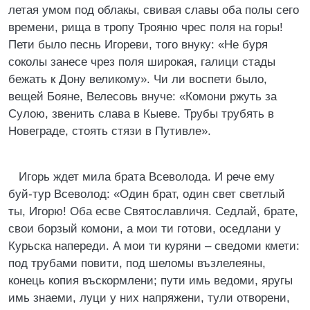
летая умом под облакы, свивая славы оба полы сего
времени, рища в тропу Трояню чрес поля на горы!
Пети было песнь Игореви, того внуку: «Не буря
соколы занесе чрез поля широкая, галици стады
бежать к Дону великому». Чи ли воспети было,
вещей Бояне, Велесовь внуче: «Комони ржуть за
Сулою, звенить слава в Кыеве. Трубы трубять в
Новеграде, стоять стязи в Путивле».
Игорь ждет мила брата Всеволода. И рече ему
буй-тур Всеволод: «Один брат, один свет светлый
ты, Игорю! Оба есве Святославличя. Седлай, брате,
свои борзый комони, а мои ти готови, оседлани у
Курьска напереди. А мои ти куряни – сведоми кмети:
под трубами повити, под шеломы възлелеяны,
конець копия въскормлени; пути имь ведоми, яругы
имь знаеми, луци у них напряжени, тули отворени,