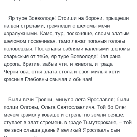
Яр туре Всеволоде! Стоиши на борони, прыщеши
на вои стрелами, гремлеши о шеломы мечи
харалужными. Камо, тур, поскочяше, своим златым
шеломом посвечивая, тамо лежат поганыя головы
половецкыя. Поскепаны саблями калеными шеломы
оварьскыя от тебе, яр туре Всеволоде! Кая рана
дорога, братие, забыв чти, и живота, и града
Чернигова, отня злата стола и своя милыя хоти
красныя Глебовны свычая и обычая!
Были вечи Трояни, минула лета Ярославля; были
полци Олговы, Ольга Святославличя. Той бо Олег
мечем крамолу коваше и стрелы по земли сеяше;
ступает в злат стремень в граде Тьмуторокане, – той
же звон слыша давный великый Ярославль сын