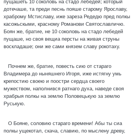
пущашеть 10 соколовь на стадо лебедей; который
дотечаше, та преди песнь пояше старому Ярославу,
храброму Мстиславу, иже зареза Редедю пред полкы
касожьскыми, красному Романови Святославличю.
Боян же, братие, не 10 соколовь на стадо лебедей
пущаше, но своя вещиа персты на живая струны
воскладаше; они же сами князем славу рокотаху.
Почнем же, братие, повесть сию от стараго
Владимера до ныняшнего Игоря, иже истягну умь
крепостию своею и поостри сердца своего
мужеством, наполнився ратнаго духа, наведе своя
храбрыя полкы на землю Половецькую за землю
Руськую.
О Бояне, соловию стараго времени! Абы ты сиа
полкы ущекотал, скача, славию, по мыслену древу,