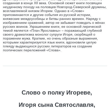
созданная в конце XII века. Основной сюжет книги посвящен
неудачному походу на половцев Новгород-Северской дружины,
возглавляемой князем Игорем. Однако в «Слове»
припоминаются и другие события из русской истории,
княжеские междоусобицы и битвы ранних времен. Наряду с
изображением сражений, автор не забывает поведать о жёнах
русских воинов. Украшением книги, ее основной лирической
темой является «Плач Ярославны» – поражающий глубиной
своего драматизма монолог супруги Игоря, скорбящей о
поражении мужа. Краткие, но очень образные выражения,
которыми характеризуется язык книги, вдохновили целую
плеяду выдающихся русских литераторов на создание
поэтических переложений «Слова».
Слово о полку Игореве,
Игоря сына Святославля,