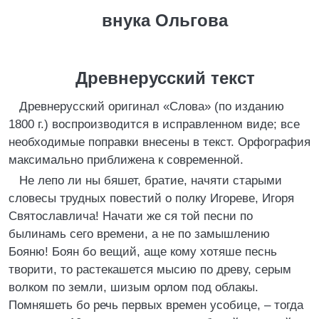
внука Ольгова
Древнерусский текст
Древнерусский оригинал «Слова» (по изданию
1800 г.) воспроизводится в исправленном виде; все
необходимые поправки внесены в текст. Орфография
максимально приближена к современной.
Не лепо ли ны бяшет, братие, начяти старыми
словесы трудных повестий о полку Игореве, Игоря
Святославлича! Начати же ся той песни по
былинамь сего времени, а не по замышлению
Бояню! Боян бо вещий, аще кому хотяше песнь
творити, то растекашется мысию по древу, серым
волком по земли, шизым орлом под облакы.
Помняшеть бо речь первых времен усобице, – тогда