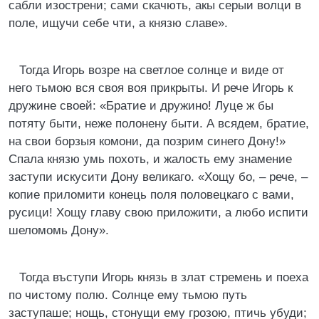
сабли изострени; сами скачють, акы серыи волци в
поле, ищучи себе чти, а князю славе».
Тогда Игорь возре на светлое солнце и виде от
него тьмою вся своя воя прикрыты. И рече Игорь к
дружине своей: «Братие и дружино! Луце ж бы
потяту быти, неже полонену быти. А всядем, братие,
на свои борзыя комони, да позрим синего Дону!»
Спала князю умь похоть, и жалость ему знамение
заступи искусити Дону великаго. «Хощу бо, – рече, –
копие приломити конець поля половецкаго с вами,
русици! Хощу главу свою приложити, а любо испити
шеломомь Дону».
Тогда въступи Игорь князь в злат стремень и поеха
по чистому полю. Солнце ему тьмою путь
заступаше; нощь, стонущи ему грозою, птичь убуди;