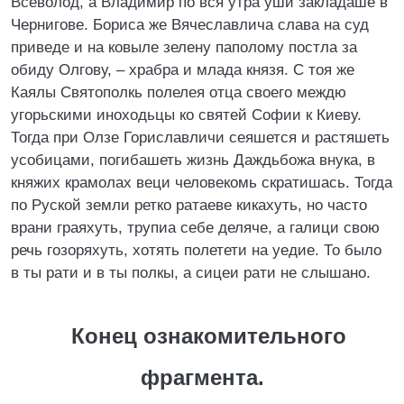
Всеволод, а Владимир по вся утра уши закладаше в
Чернигове. Бориса же Вячеславлича слава на суд
приведе и на ковыле зелену паполому постла за
обиду Олгову, – храбра и млада князя. С тоя же
Каялы Святополкь полелея отца своего междю
угорьскими иноходьцы ко святей Софии к Киеву.
Тогда при Олзе Гориславличи сеяшется и растяшеть
усобицами, погибашеть жизнь Даждьбожа внука, в
княжих крамолах веци человекомь скратишась. Тогда
по Руской земли ретко ратаеве кикахуть, но часто
врани граяхуть, трупиа себе деляче, а галици свою
речь гозоряхуть, хотять полетети на уедие. То было
в ты рати и в ты полкы, а сицеи рати не слышано.
Конец ознакомительного
фрагмента.