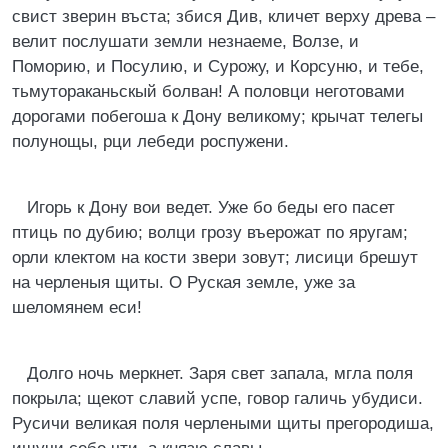
свист зверин въста; збися Див, кличет верху древа –
велит послушати земли незнаеме, Волзе, и
Поморию, и Посулию, и Сурожу, и Корсуню, и тебе,
тьмутораканьскый болван! А половци неготовами
дорогами побегоша к Дону великому; крычат телегы
полунощы, рци лебеди роспужени.
Игорь к Дону вои ведет. Уже бо беды его пасет
птиць по дубию; волци грозу въерожат по яругам;
орли клектом на кости звери зовут; лисици брешут
на черленыя щиты. О Руская земле, уже за
шеломянем еси!
Долго ночь меркнет. Заря свет запала, мгла поля
покрыла; щекот славий успе, говор галичь убудиси.
Русичи великая поля черлеными щиты прегородиша,