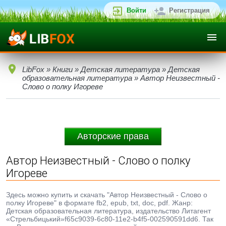
Войти
Регистрация
LibFox
»
Книги
»
Детская литература
»
Детская
образовательная литература
» Автор Неизвестный -
Слово о полку Игореве
Авторские права
Автор Неизвестный - Слово о полку
Игореве
Здесь можно купить и скачать "Автор Неизвестный - Слово о
полку Игореве" в формате fb2, epub, txt, doc, pdf. Жанр:
Детская образовательная литература, издательство Литагент
«Стрельбицький»f65c9039-6c80-11e2-b4f5-002590591dd6. Так