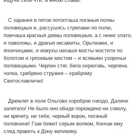
ищучи себе чти, а князю славы.
С зарания в пяток потопташа поганыя полкы
половецкыя и, рассушясь стрелами по полю,
помчаша красныя девкы половецкыя, а с ними злато,
и паволокы, и драгыя оксамиты. Орьтмами, и
япончицами, и кожухы начашя мосты мостити по
болотом и грязивым местом – и всякымн узорочьи
половецкыми. Черлен стяг, бела хирюговь, черлена
чолка, сребрено стружие – храброму
Святославличю!
Дремлет в поле Ольгово хороброе гнездо. Далече
залетело! Не было оно обиде порождено ни соколу,
ни кречету, ни тебе, черный ворон, поганый
половчине! Гзак бежит серым волком, Кончак ему
след править к Дону великому.