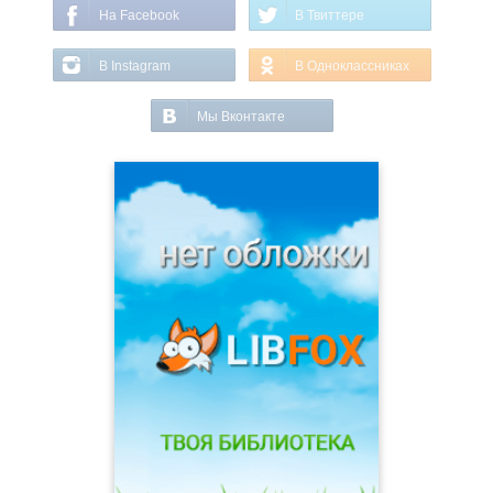
На Facebook
В Твиттере
В Instagram
В Одноклассниках
Мы Вконтакте