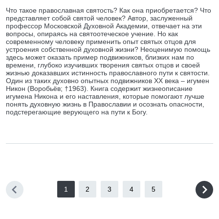
Что такое православная святость? Как она приобретается? Что
представляет собой святой человек? Автор, заслуженный
профессор Московской Духовной Академии, отвечает на эти
вопросы, опираясь на святоотеческое учение. Но как
современному человеку применить опыт святых отцов для
устроения собственной духовной жизни? Неоценимую помощь
здесь может оказать пример подвижников, близких нам по
времени, глубоко изучивших творения святых отцов и своей
жизнью доказавших истинность православного пути к святости.
Один из таких духовно опытных подвижников XX века – игумен
Никон (Воробьёв; †1963). Книга содержит жизнеописание
игумена Никона и его наставления, которые помогают лучше
понять духовную жизнь в Православии и осознать опасности,
подстерегающие верующего на пути к Богу.
1
2
3
4
5