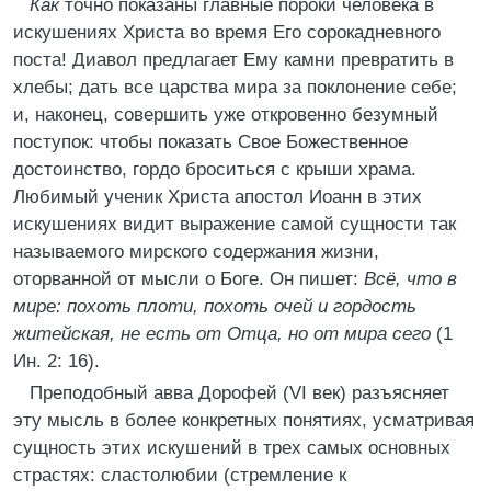
Как
точно показаны главные пороки человека в
искушениях Христа во время Его сорокадневного
поста! Диавол предлагает Ему камни превратить в
хлебы; дать все царства мира за поклонение себе;
и, наконец, совершить уже откровенно безумный
поступок: чтобы показать Свое Божественное
достоинство, гордо броситься с крыши храма.
Любимый ученик Христа апостол Иоанн в этих
искушениях видит выражение самой сущности так
называемого мирского содержания жизни,
оторванной от мысли о Боге. Он пишет:
Всё, что в
мире: похоть плоти, похоть очей и гордость
житейская, не есть от Отца, но от мира сего
(1
Ин. 2: 16).
Преподобный авва Дорофей (VI век) разъясняет
эту мысль в более конкретных понятиях, усматривая
сущность этих искушений в трех самых основных
страстях: сластолюбии (стремление к