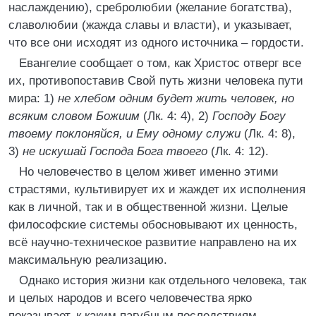
наслаждению), сребролюбии (желание богатства),
славолюбии (жажда славы и власти), и указывает,
что все они исходят из одного источника – гордости.
Евангелие сообщает о том, как Христос отверг все
их, противопоставив Свой путь жизни человека пути
мира: 1)
не хлебом одним будет жить человек, но
всяким словом Божиим
(Лк. 4: 4), 2)
Господу Богу
твоему поклоняйся, и Ему одному служи
(Лк. 4: 8),
3)
не искушай Господа Бога твоего
(Лк. 4: 12).
Но человечество в целом живет именно этими
страстями, культивирует их и жаждет их исполнения
как в личной, так и в общественной жизни. Целые
философские системы обосновывают их ценность,
всё научно-техническое развитие направлено на их
максимальную реализацию.
Однако история жизни как отдельного человека, так
и целых народов и всего человечества ярко
показывает, к каким пагубным последствиям