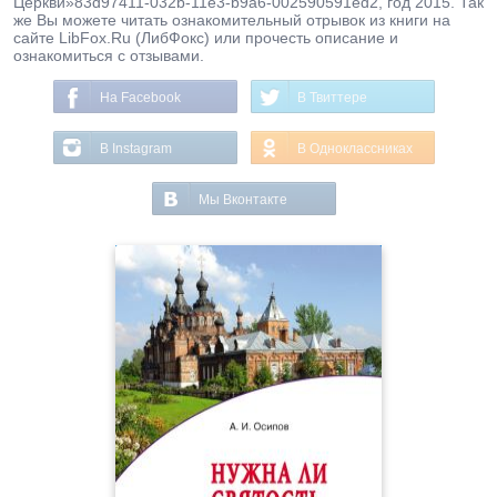
Церкви»83d97411-032b-11e3-b9a6-002590591ed2, год 2015. Так
же Вы можете читать ознакомительный отрывок из книги на
сайте LibFox.Ru (ЛибФокс) или прочесть описание и
ознакомиться с отзывами.
На Facebook
В Твиттере
В Instagram
В Одноклассниках
Мы Вконтакте