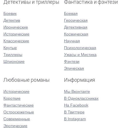
Детективы и триллеры
Фантастика и фэнтези
Боевик
Боевая
Детектив
Героическая
Иронические
Детективная
Исторические
Космическая
Классические
Научная
Крутые
Психологическая
Триллеры
Ужасы и Мистика
Шпионские
Фэнтези
Эпическая
Любовные романы
Информация
Исторические
Мы Вконтакте
Короткие
В Одноклассниках
Фантастические
На Facebook
Остросюжетные
В Твиттере
Современные
В Instagram
Эротические