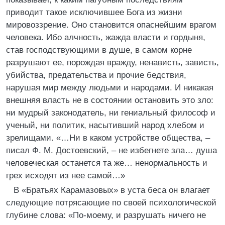
приводит такое исключившее Бога из жизни
мировоззрение. Оно становится опаснейшим врагом
человека. Ибо алчность, жажда власти и гордыня,
став господствующими в душе, в самом корне
разрушают ее, порождая вражду, ненависть, зависть,
убийства, предательства и прочие бедствия,
нарушая мир между людьми и народами. И никакая
внешняя власть не в состоянии остановить это зло:
ни мудрый законодатель, ни гениальный философ и
ученый, ни политик, насытивший народ хлебом и
зрелищами. «…Ни в каком устройстве общества, –
писал Ф. М. Достоевский, – не избегнете зла… душа
человеческая останется та же… ненормальность и
грех исходят из нее самой…»
В «Братьях Карамазовых» в уста беса он влагает
следующие потрясающие по своей психологической
глубине слова: «По-моему, и разрушать ничего не