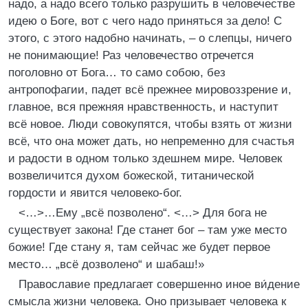
надо, а надо всего только разрушить в человечестве
идею о Боге, вот с чего надо приняться за дело! С
этого, с этого надобно начинать, – о слепцы, ничего
не понимающие! Раз человечество отречется
поголовно от Бога… то само собою, без
антропофагии, падет всё прежнее мировоззрение и,
главное, вся прежняя нравственность, и наступит
всё новое. Люди совокупятся, чтобы взять от жизни
всё, что она может дать, но непременно для счастья
и радости в одном только здешнем мире. Человек
возвеличится духом божеской, титанической
гордости и явится человеко-бог.
<…>…Ему „всё позволено“. <…> Для бога не
существует закона! Где станет бог – там уже место
божие! Где стану я, там сейчас же будет первое
место… „всё дозволено“ и шабаш!»
Православие предлагает совершенно иное ви́дение
смысла жизни человека. Оно призывает человека к