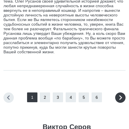
тема. Олег Русанов своей удивительной историей докажет, что
любая непреднамеренная случайность в жизни способна
ввергнуть ее в непоправимый кошмар. И напротив – вынести
достойную личность на невероятные высоты человеческого
бытия. Если же Вы являетесь сторонником неизбежности
судьбоносных событий в жизни человека, то, уверен, книга Вас
тем более не разочарует. Фатальность трагического финала
Русанова лишь утвердит Ваши убеждения. Ну, а коль скоро Вам
данная проблема вообще «по барабану», то Вы можете просто
расслабиться и элементарно получить удовольствие от чтения,
попутно прикинув, куда бы могли занести крутые повороты
Вашей собственной жизни.
1
2
3
4
5
6
Виктор Серов