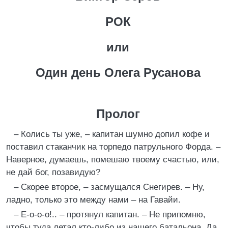
РОК
или
Один день Олега Русанова
Пролог
– Колись ты уже, – капитан шумно допил кофе и
поставил стаканчик на торпедо патрульного Форда. –
Наверное, думаешь, помешаю твоему счастью, или,
не дай бог, позавидую?
– Скорее второе, – засмущался Снегирев. – Ну,
ладно, только это между нами – на Гавайи.
– Е-о-о-о!.. – протянул капитан. – Не припомню,
чтобы туда летал кто-либо из нашего батальона. Да