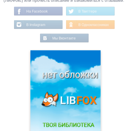
(ЛибФокс) или прочесть описание и ознакомиться с отзывами.
На Facebook
В Твиттере
В Instagram
В Одноклассниках
Мы Вконтакте