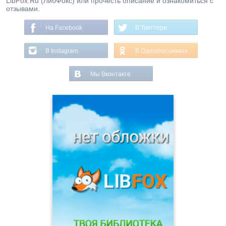
LibFox.Ru (ЛибФокс) или прочесть описание и ознакомиться с
отзывами.
На Facebook
В Твиттере
В Instagram
В Одноклассниках
Мы Вконтакте