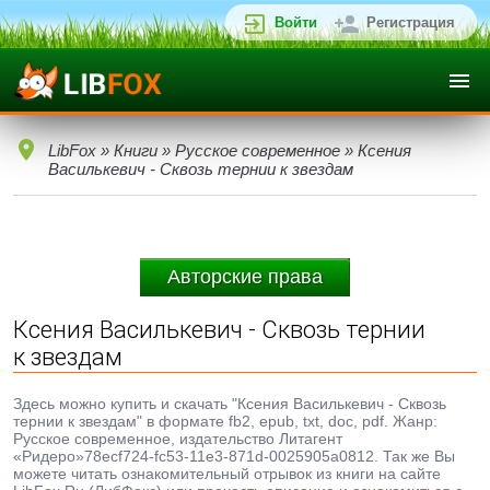
Войти
Регистрация
LibFox
»
Книги
»
Русское современное
» Ксения
Василькевич - Сквозь тернии к звездам
Авторские права
Ксения Василькевич - Сквозь тернии
к звездам
Здесь можно купить и скачать "Ксения Василькевич - Сквозь
тернии к звездам" в формате fb2, epub, txt, doc, pdf. Жанр:
Русское современное, издательство Литагент
«Ридеро»78ecf724-fc53-11e3-871d-0025905a0812. Так же Вы
можете читать ознакомительный отрывок из книги на сайте