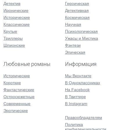
Детектив
Героическая
Иронические
Детективная
Исторические
Космическая
Классические
Научная
Крутые
Психологическая
Триллеры
Ужасы и Мистика
Шпионские
Фэнтези
Эпическая
Любовные романы
Информация
Исторические
Мы Вконтакте
Короткие
В Одноклассниках
Фантастические
На Facebook
Остросюжетные
В Твиттере
Современные
В Instagram
Эротические
Правообладателям
Политика
конфиденциальности