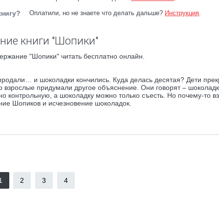
книгу?
Оплатили, но не знаете что делать дальше?
Инструкция
.
ние книги "Шопики"
ержание "Шопики" читать бесплатно онлайн.
 продали… и шоколадки кончились. Куда делась десятая? Дети пре
Но взрослые придумали другое объяснение. Они говорят – шоколадк
о контрольную, а шоколадку можно только съесть. Но почему-то в
ание Шопиков и исчезновение шоколадок.
1
2
3
4