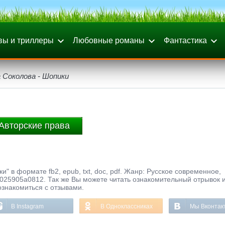
вы и триллеры
Любовные романы
Фантастика
 Соколова - Шопики
Авторские права
и" в формате fb2, epub, txt, doc, pdf. Жанр: Русское современное,
025905a0812. Так же Вы можете читать ознакомительный отрывок и
ознакомиться с отзывами.
В Instagram
В Одноклассниках
Мы Вконтак