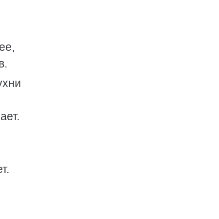
ее,
в.
ухни
ает.
т.