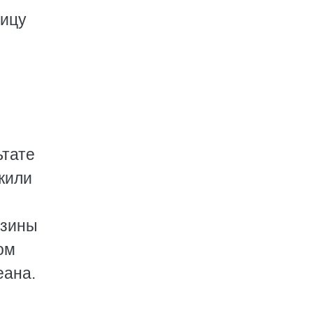
ницу
ьтате
жили
азины
ом
еана.