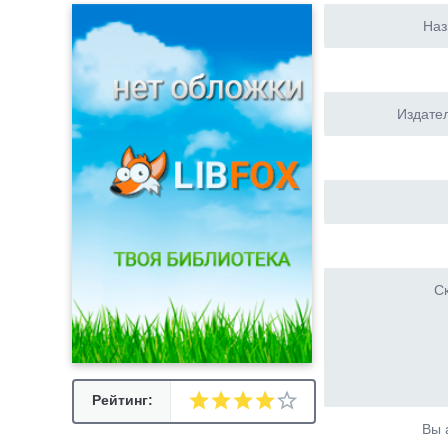
Наз
Издател
Ск
Рейтинг:
Вы 