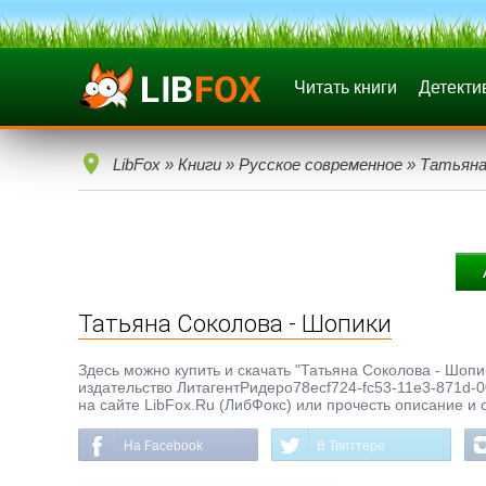
Читать книги
Детекти
LibFox
»
Книги
»
Русское современное
» Татьяна
Татьяна Соколова - Шопики
Здесь можно купить и скачать "Татьяна Соколова - Шопик
издательство ЛитагентРидеро78ecf724-fc53-11e3-871d-0
на сайте LibFox.Ru (ЛибФокс) или прочесть описание и 
На Facebook
В Твиттере