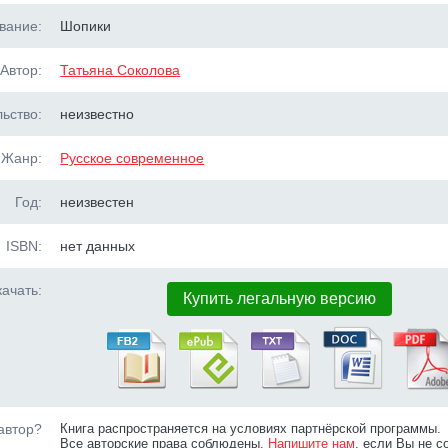
вание:
Шопики
Автор:
Татьяна Соколова
ьство:
неизвестно
Жанр:
Русское современное
Год:
неизвестен
ISBN:
нет данных
ачать:
Купить легальную версию
автор?
Книга распространяется на условиях партнёрской программы.
Все авторские права соблюдены.
Напишите нам
, если Вы не с