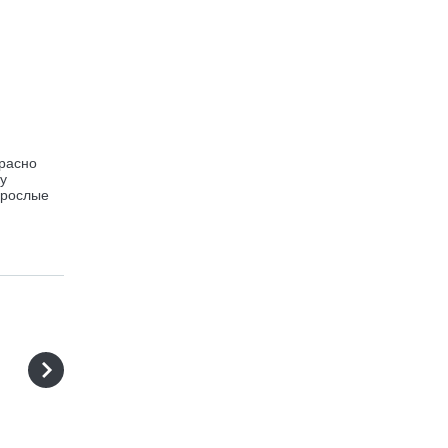
красно
у
зрослые