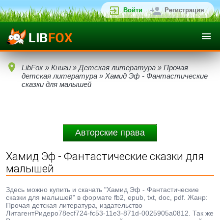
Войти
Регистрация
LibFox
»
Книги
»
Детская литература
»
Прочая
детская литература
» Хамид Эф - Фантастические
сказки для малышей
Авторские права
Хамид Эф - Фантастические сказки для
малышей
Здесь можно купить и скачать "Хамид Эф - Фантастические
сказки для малышей" в формате fb2, epub, txt, doc, pdf. Жанр:
Прочая детская литература, издательство
ЛитагентРидеро78ecf724-fc53-11e3-871d-0025905a0812. Так же