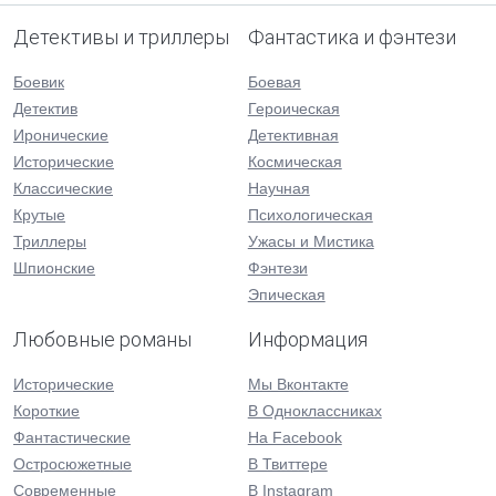
Детективы и триллеры
Фантастика и фэнтези
Боевик
Боевая
Детектив
Героическая
Иронические
Детективная
Исторические
Космическая
Классические
Научная
Крутые
Психологическая
Триллеры
Ужасы и Мистика
Шпионские
Фэнтези
Эпическая
Любовные романы
Информация
Исторические
Мы Вконтакте
Короткие
В Одноклассниках
Фантастические
На Facebook
Остросюжетные
В Твиттере
Современные
В Instagram