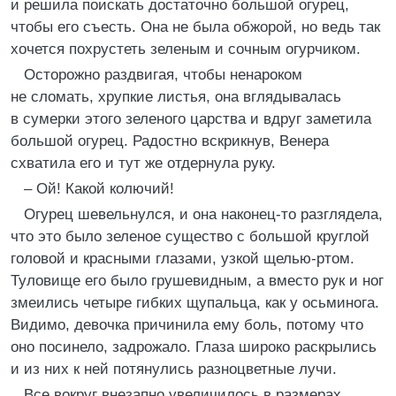
и решила поискать достаточно большой огурец,
чтобы его съесть. Она не была обжорой, но ведь так
хочется похрустеть зеленым и сочным огурчиком.
Осторожно раздвигая, чтобы ненароком
не сломать, хрупкие листья, она вглядывалась
в сумерки этого зеленого царства и вдруг заметила
большой огурец. Радостно вскрикнув, Венера
схватила его и тут же отдернула руку.
– Ой! Какой колючий!
Огурец шевельнулся, и она наконец-то разглядела,
что это было зеленое существо с большой круглой
головой и красными глазами, узкой щелью-ртом.
Туловище его было грушевидным, а вместо рук и ног
змеились четыре гибких щупальца, как у осьминога.
Видимо, девочка причинила ему боль, потому что
оно посинело, задрожало. Глаза широко раскрылись
и из них к ней потянулись разноцветные лучи.
Все вокруг внезапно увеличилось в размерах,