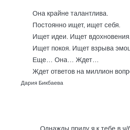
Она крайне талантлива.
Постоянно ищет, ищет себя.
Ищет идеи. Ищет вдохновения
Ищет покоя. Ищет взрыва эмоц
Еще… Она… Ждет…
Ждет ответов на миллион воп
Дария Бикбаева
Однажды приду я к тебе в ч/б