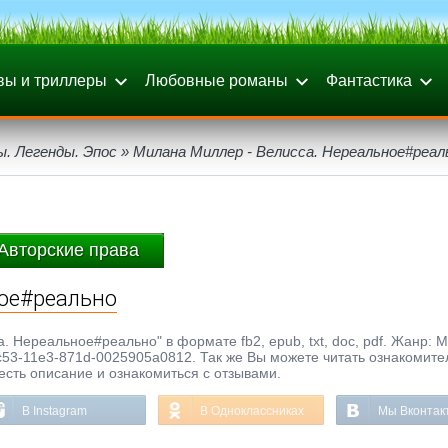
вы и триллеры
Любовные романы
Фантастика
. Легенды. Эпос
» Милана Миллер - Велисса. Нереальное#реал
Авторские права
ное#реально
. Нереальное#реально" в формате fb2, epub, txt, doc, pdf. Жанр: 
fc53-11e3-871d-0025905a0812. Так же Вы можете читать ознакомит
честь описание и ознакомиться с отзывами.
В Instagram
В Одноклассниках
Мы Вконтак