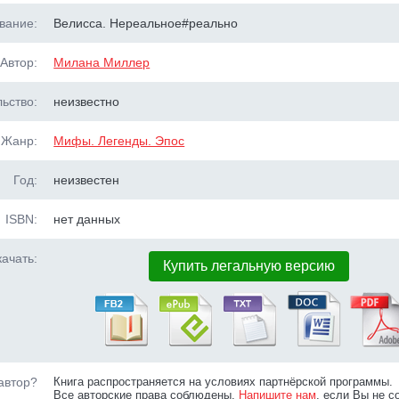
вание:
Велисса. Нереальное#реально
Автор:
Милана Миллер
ьство:
неизвестно
Жанр:
Мифы. Легенды. Эпос
Год:
неизвестен
ISBN:
нет данных
ачать:
Купить легальную версию
автор?
Книга распространяется на условиях партнёрской программы.
Все авторские права соблюдены.
Напишите нам
, если Вы не с