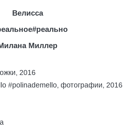
Велисса
реальное#реально
Милана Миллер
ожки, 2016
lo #polinademello, фотографии, 2016
а