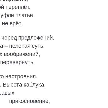
 переплёт.
уфли платье.
е врёт.
ерёд предложений.
– нелепая суть.
воображений,
еревернуть.
 настроения.
Высота каблука,
шавых
ение,