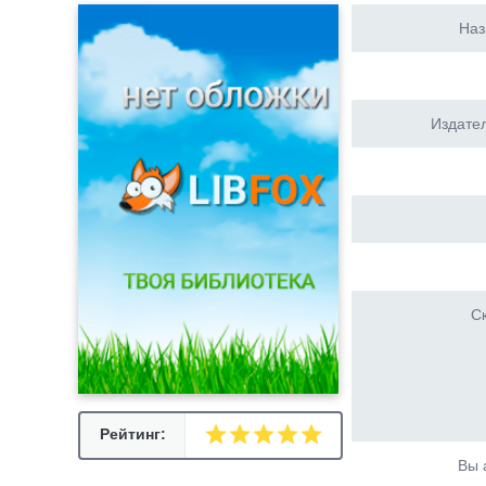
Наз
Издател
Ск
Рейтинг:
Вы 