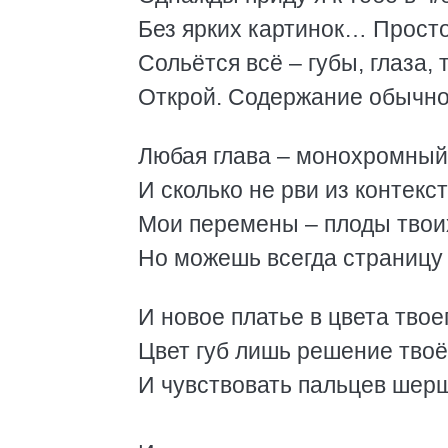
Без ярких картинок… Простой
Сольётся всё – губы, глаза, т
Открой. Содержание обычно н
Любая глава – монохромный ч
И сколько не рви из контекста 
Мои перемены – плоды твоих 
Но можешь всегда страницу п
И новое платье в цвета твоего
Цвет губ лишь решение твоё. 
И чувствовать пальцев шер
прикоснов