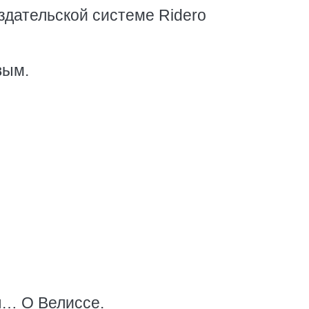
здательской системе Ridero
вым.
я… О Велиссе.