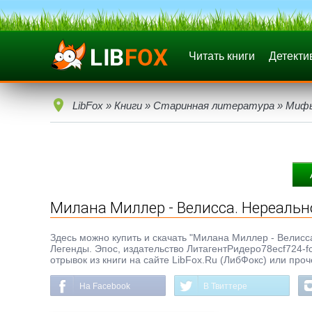
Читать книги
Детекти
LibFox
»
Книги
»
Старинная литература
»
Мифы
Милана Миллер - Велисса. Нереаль
Здесь можно купить и скачать "Милана Миллер - Велисса
Легенды. Эпос, издательство ЛитагентРидеро78ecf724-
отрывок из книги на сайте LibFox.Ru (ЛибФокс) или про
На Facebook
В Твиттере