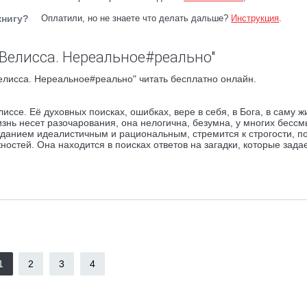
книгу?
Оплатили, но не знаете что делать дальше?
Инструкция
.
"Велисса. Нереальное#реально"
елисса. Нереальное#реально" читать бесплатно онлайн.
ссе. Её духовных поисках, ошибках, вере в себя, в Бога, в саму ж
нь несет разочарования, она нелогична, безумна, у многих бесс
зданием идеалистичным и рациональным, стремится к строгости, п
остей. Она находится в поисках ответов на загадки, которые зада
1
2
3
4