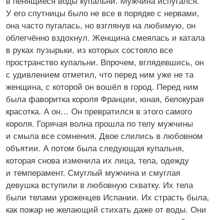
в пенящиеся воды купальни. Мужчина испугался.
У его спутницы было не все в порядке с нервами,
она часто пугалась, но взглянув на любимую, он
облегчённо вздохнул. Женщина смеялась и катала
в руках пузырьки, из которых состояло все
пространство купальни. Впрочем, вглядевшись, он
с удивлением отметил, что перед ним уже не та
женщина, с которой он вошёл в город. Перед ним
была фаворитка короля Франции, юная, белокурая
красотка. А он… Он превратился в этого самого
короля. Горячая волна прошла по телу мужчины
и смыла все сомнения. Двое слились в любовном
объятии. А потом была следующая купальня,
которая снова изменила их лица, тела, одежду
и темперамент. Смуглый мужчина и смуглая
девушка вступили в любовную схватку. Их тела
были телами уроженцев Испании. Их страсть была,
как пожар не желающий стихать даже от воды. Они