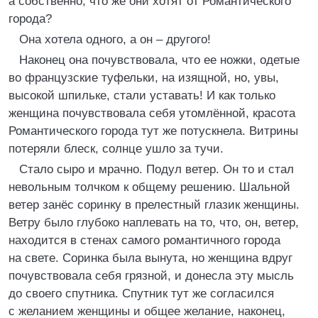
а собственно, что же они хотят от Романтического
города?
Она хотела одного, а он – другого!
Наконец она почувствовала, что ее ножки, одетые
во французские туфельки, на изящной, но, увы,
высокой шпильке, стали уставать! И как только
женщина почувствовала себя утомлённой, красота
Романтического города тут же потускнела. Витрины
потеряли блеск, солнце ушло за тучи.
Стало сыро и мрачно. Подул ветер. Он то и стал
невольным толчком к общему решению. Шальной
ветер занёс соринку в прелестный глазик женщины.
Ветру было глубоко наплевать на то, что, он, ветер,
находится в стенах самого романтичного города
на свете. Соринка была вынута, но женщина вдруг
почувствовала себя грязной, и донесла эту мысль
до своего спутника. Спутник тут же согласился
с желанием женщины и общее желание, наконец,