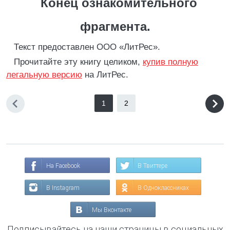
Конец ознакомительного
фрагмента.
Текст предоставлен ООО «ЛитРес».
Прочитайте эту книгу целиком,
купив полную
легальную версию
на ЛитРес.
1
2
На Facebook
В Твиттере
В Instagram
В Одноклассниках
Мы Вконтакте
Подписывайтесь на наши страницы в социальных