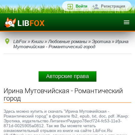
Войти
Регистрация
LibFox
»
Книги
»
Любовные романы
»
Эротика
» Ирина
Мутовчийская - Романтический город
Авторские права
Ирина Мутовчийская - Романтический
город
Здесь можно купить и скачать "Ирина Мутовчийская -
Романтический город" в формате fb2, epub, txt, doc, pdf. Жанр:
Эротика, издательство ЛитагентРидеро78ecf724-fc53-11e3-
871d-0025905a0812. Так же Вы можете читать
ознакомительный отрывок из книги на сайте LibFox.Ru