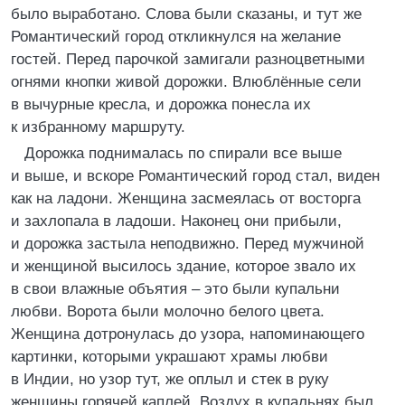
было выработано. Слова были сказаны, и тут же
Романтический город откликнулся на желание
гостей. Перед парочкой замигали разноцветными
огнями кнопки живой дорожки. Влюблённые сели
в вычурные кресла, и дорожка понесла их
к избранному маршруту.
Дорожка поднималась по спирали все выше
и выше, и вскоре Романтический город стал, виден
как на ладони. Женщина засмеялась от восторга
и захлопала в ладоши. Наконец они прибыли,
и дорожка застыла неподвижно. Перед мужчиной
и женщиной высилось здание, которое звало их
в свои влажные объятия – это были купальни
любви. Ворота были молочно белого цвета.
Женщина дотронулась до узора, напоминающего
картинки, которыми украшают храмы любви
в Индии, но узор тут, же оплыл и стек в руку
женщины горячей каплей. Воздух в купальнях был