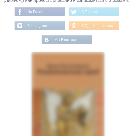
(ЛибФокс) или прочесть описание и ознакомиться с отзывами.
На Facebook
В Твиттере
В Instagram
В Одноклассниках
Мы Вконтакте