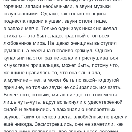
горячим, запахи необычными, а звуки музыки
оглушающими. Однако, как только женщина
поднесла ладони к ушам, звуки стали тише,
а запахи мягче. Только один звук никак не желал
стихать – это был сладострастный стон всех
любовников мира. На щеках женщины выступил
румянец, а мужчина гневливо крякнул. Однако
купальни на этот раз не желали прислушиваться
к чувствам пришельцев, может быть, потому что,
женщине нравилось то, что она слышала,
а мужчине – нет, а может быть по какой-то другой
причине, но только звуки не собирались исчезать.
Более того, огоньки, мигавшие до этого момента
лишь чуть-чуть, вдруг вспыхнули с удесятерённой
силой и вклинились в вакханалию невероятных
звуков. Таких оттенков цвета, влюблённые не видели
ещё никогда. Засмотревшись, они не заметили, как
перед ними появились две движущиеся дорожки.