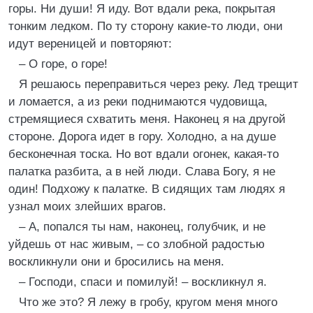
горы. Ни души! Я иду. Вот вдали река, покрытая
тонким ледком. По ту сторону какие-то люди, они
идут вереницей и повторяют:
– О горе, о горе!
Я решаюсь переправиться через реку. Лед трещит
и ломается, а из реки поднимаются чудовища,
стремящиеся схватить меня. Наконец я на другой
стороне. Дорога идет в гору. Холодно, а на душе
бесконечная тоска. Но вот вдали огонек, какая-то
палатка разбита, а в ней люди. Слава Богу, я не
один! Подхожу к палатке. В сидящих там людях я
узнал моих злейших врагов.
– А, попался ты нам, наконец, голубчик, и не
уйдешь от нас живым, – со злобной радостью
воскликнули они и бросились на меня.
– Господи, спаси и помилуй! – воскликнул я.
Что же это? Я лежу в гробу, кругом меня много