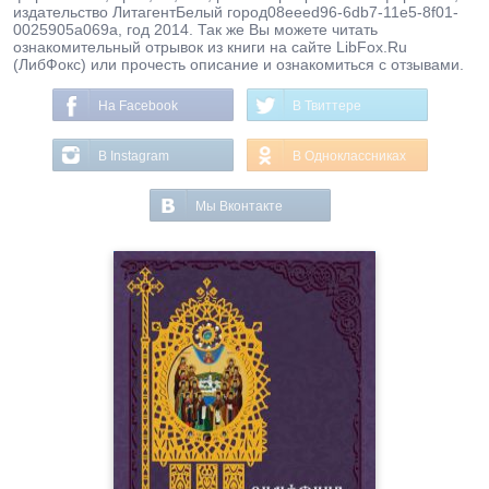
издательство ЛитагентБелый город08eeed96-6db7-11e5-8f01-
0025905a069a, год 2014. Так же Вы можете читать
ознакомительный отрывок из книги на сайте LibFox.Ru
(ЛибФокс) или прочесть описание и ознакомиться с отзывами.
На Facebook
В Твиттере
В Instagram
В Одноклассниках
Мы Вконтакте