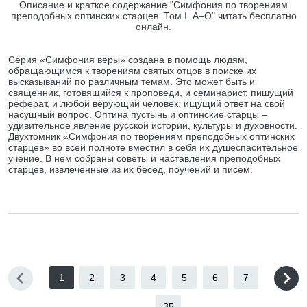
Описание и краткое содержание "Симфония по творениям
преподобных оптинских старцев. Том I. А–О" читать бесплатно
онлайн.
Серия «Симфония веры» создана в помощь людям,
обращающимся к творениям святых отцов в поиске их
высказываний по различным темам. Это может быть и
священник, готовящийся к проповеди, и семинарист, пишущий
реферат, и любой верующий человек, ищущий ответ на свой
насущный вопрос. Оптина пустынь и оптинские старцы –
удивительное явление русской истории, культуры и духовности.
Двухтомник «Симфония по творениям преподобных оптинских
старцев» во всей полноте вместил в себя их душеспасительное
учение. В нем собраны советы и наставления преподобных
старцев, извлеченные из их бесед, поучений и писем.
1
2
3
4
5
6
7
...
35