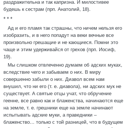
раздражительна и так капризна. И милостивее
будешь к сестрам (прп. Анатолий, 18).
* * *
Ад и его пламя так страшны, что ничем нельзя его
изобразить, и в него попадут на веки вечные все
произвольно грешащие и не кающиеся. Помни это
чаще и этим удерживайся от грехов (прп. Иосиф,
19).
Мы слишком отвлеченно думаем об адских муках,
вследствие чего и забываем о них. В миру
совершенно забыли о них. Диавол всем нам
внушил, что ни его (т. е. диавола), ни адских мук не
существует. А святые отцы учат, что обручение
геенне, все равно как и блаженства, начинаются еще
на земле, т. е. грешники еще на земле начинают
испытывать адские муки, а праведники –
блаженство… только с той разницей, что в будущем