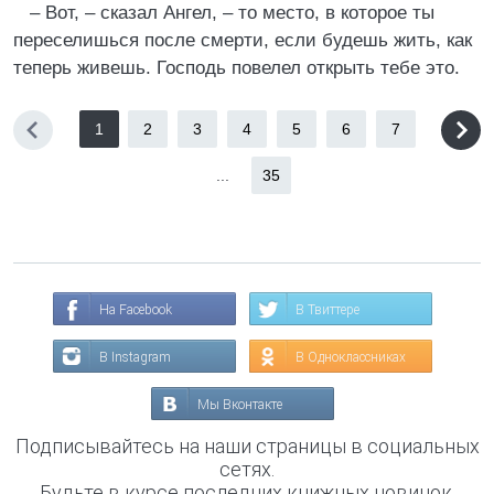
– Вот, – сказал Ангел, – то место, в которое ты
переселишься после смерти, если будешь жить, как
теперь живешь. Господь повелел открыть тебе это.
1
2
3
4
5
6
7
...
35
На Facebook
В Твиттере
В Instagram
В Одноклассниках
Мы Вконтакте
Подписывайтесь на наши страницы в социальных
сетях.
Будьте в курсе последних книжных новинок,