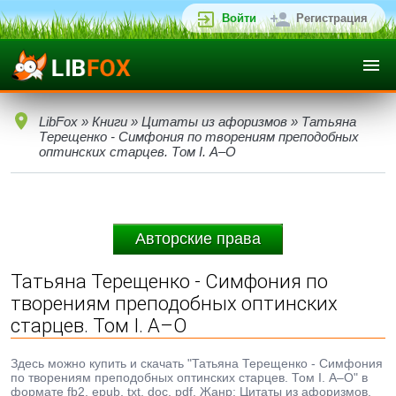
Войти
Регистрация
LibFox
»
Книги
»
Цитаты из афоризмов
» Татьяна
Терещенко - Симфония по творениям преподобных
оптинских старцев. Том I. А–О
Авторские права
Татьяна Терещенко - Симфония по
творениям преподобных оптинских
старцев. Том I. А–О
Здесь можно купить и скачать "Татьяна Терещенко - Симфония
по творениям преподобных оптинских старцев. Том I. А–О" в
формате fb2, epub, txt, doc, pdf. Жанр: Цитаты из афоризмов,