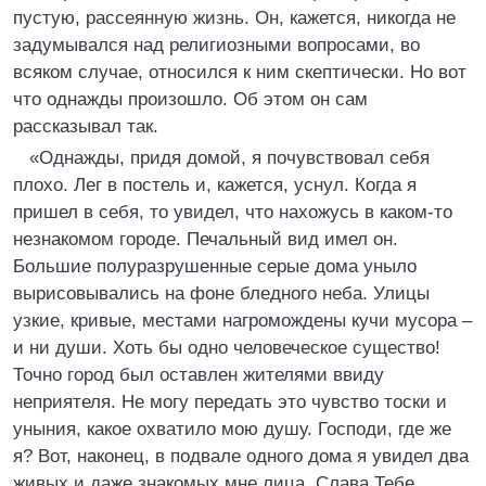
пустую, рассеянную жизнь. Он, кажется, никогда не
задумывался над религиозными вопросами, во
всяком случае, относился к ним скептически. Но вот
что однажды произошло. Об этом он сам
рассказывал так.
«Однажды, придя домой, я почувствовал себя
плохо. Лег в постель и, кажется, уснул. Когда я
пришел в себя, то увидел, что нахожусь в каком-то
незнакомом городе. Печальный вид имел он.
Большие полуразрушенные серые дома уныло
вырисовывались на фоне бледного неба. Улицы
узкие, кривые, местами нагромождены кучи мусора –
и ни души. Хоть бы одно человеческое существо!
Точно город был оставлен жителями ввиду
неприятеля. Не могу передать это чувство тоски и
уныния, какое охватило мою душу. Господи, где же
я? Вот, наконец, в подвале одного дома я увидел два
живых и даже знакомых мне лица. Слава Тебе,