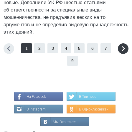
новые. Дополнили УК РФ шестью статьями
об ответственности за специальные виды
мошенничества, не предъявив веских на то
аргументов и не определив видовую принадлежность
этих деяний.
1
2
3
4
5
6
7
...
9
На Facebook
В Твиттере
В Instagram
В Одноклассниках
Мы Вконтакте