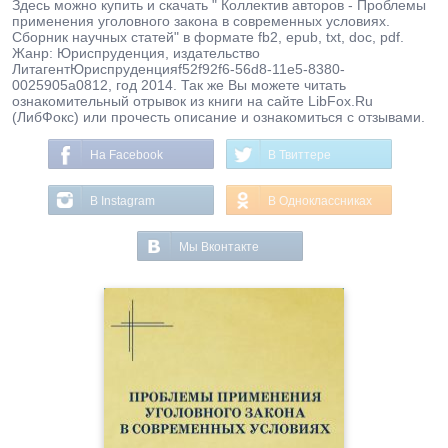
Здесь можно купить и скачать " Коллектив авторов - Проблемы
применения уголовного закона в современных условиях.
Сборник научных статей" в формате fb2, epub, txt, doc, pdf.
Жанр: Юриспруденция, издательство
ЛитагентЮриспруденцияf52f92f6-56d8-11e5-8380-
0025905a0812, год 2014. Так же Вы можете читать
ознакомительный отрывок из книги на сайте LibFox.Ru
(ЛибФокс) или прочесть описание и ознакомиться с отзывами.
На Facebook
В Твиттере
В Instagram
В Одноклассниках
Мы Вконтакте