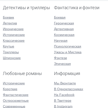
Детективы и триллеры
Фантастика и фэнтези
Боевик
Боевая
Детектив
Героическая
Иронические
Детективная
Исторические
Космическая
Классические
Научная
Крутые
Психологическая
Триллеры
Ужасы и Мистика
Шпионские
Фэнтези
Эпическая
Любовные романы
Информация
Исторические
Мы Вконтакте
Короткие
В Одноклассниках
Фантастические
На Facebook
Остросюжетные
В Твиттере
Современные
В Instagram