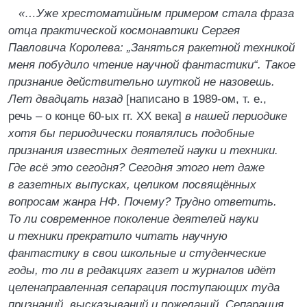
«…Уже хрестоматийным примером стала фраза
отца практической космонавтики Сергея
Павловича Королева: „Заняться ракетной техникой
меня побудило чтение научной фантастики“. Такое
признание действительно шуткой не назовешь.
Лет двадцать назад
[написано в 1989-ом, т. е.,
речь – о конце 60-ых гг. ХХ века]
в нашей периодике
хотя бы периодически появлялись подобные
признания известных деятелей науки и техники.
Где всё это сегодня? Сегодня этого нет даже
в газетных выпусках, целиком посвящённых
вопросам жанра НФ. Почему? Трудно ответить.
То ли современное поколение деятелей науки
и техники прекратило читать научную
фантастику в свои школьные и студенческие
годы, то ли в редакциях газет и журналов идёт
целенаправленная сепарация поступающих туда
признаний, высказываний и пожеланий. Сепарация