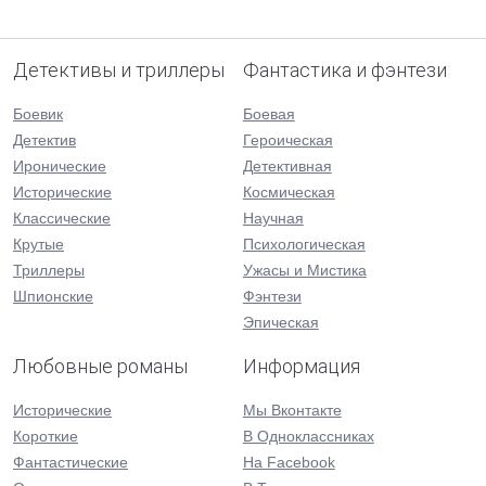
Детективы и триллеры
Фантастика и фэнтези
Боевик
Боевая
Детектив
Героическая
Иронические
Детективная
Исторические
Космическая
Классические
Научная
Крутые
Психологическая
Триллеры
Ужасы и Мистика
Шпионские
Фэнтези
Эпическая
Любовные романы
Информация
Исторические
Мы Вконтакте
Короткие
В Одноклассниках
Фантастические
На Facebook