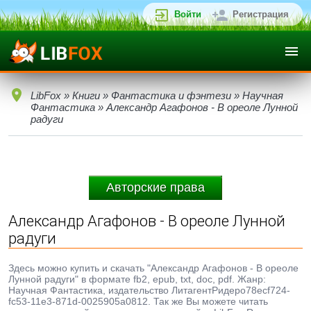
Войти
Регистрация
LibFox
»
Книги
»
Фантастика и фэнтези
»
Научная
Фантастика
» Александр Агафонов - В ореоле Лунной
радуги
Авторские права
Александр Агафонов - В ореоле Лунной
радуги
Здесь можно купить и скачать "Александр Агафонов - В ореоле
Лунной радуги" в формате fb2, epub, txt, doc, pdf. Жанр:
Научная Фантастика, издательство ЛитагентРидеро78ecf724-
fc53-11e3-871d-0025905a0812. Так же Вы можете читать