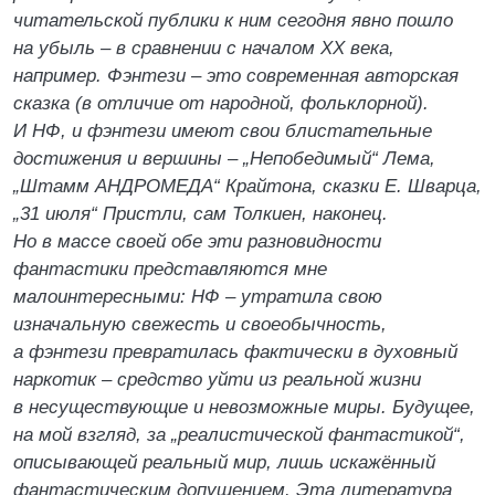
читательской публики к ним сегодня явно пошло
на убыль – в сравнении с началом ХХ века,
например. Фэнтези – это современная авторская
сказка (в отличие от народной, фольклорной).
И НФ, и фэнтези имеют свои блистательные
достижения и вершины – „Непобедимый“ Лема,
„Штамм АНДРОМЕДА“ Крайтона, сказки Е. Шварца,
„31 июля“ Пристли, сам Толкиен, наконец.
Но в массе своей обе эти разновидности
фантастики представляются мне
малоинтересными: НФ – утратила свою
изначальную свежесть и своеобычность,
а фэнтези превратилась фактически в духовный
наркотик – средство уйти из реальной жизни
в несуществующие и невозможные миры. Будущее,
на мой взгляд, за „реалистической фантастикой“,
описывающей реальный мир, лишь искажённый
фантастическим допущением. Эта литература