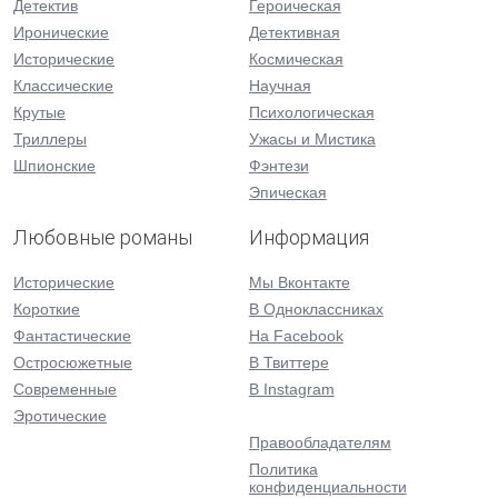
Детектив
Героическая
Иронические
Детективная
Исторические
Космическая
Классические
Научная
Крутые
Психологическая
Триллеры
Ужасы и Мистика
Шпионские
Фэнтези
Эпическая
Любовные романы
Информация
Исторические
Мы Вконтакте
Короткие
В Одноклассниках
Фантастические
На Facebook
Остросюжетные
В Твиттере
Современные
В Instagram
Эротические
Правообладателям
Политика
конфиденциальности