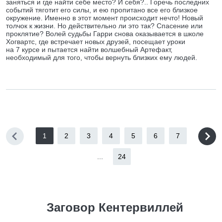
заняться и где найти себе место? И себя?.. Горечь последних
событий тяготит его силы, и ею пропитано все его близкое
окружение. Именно в этот момент происходит нечто! Новый
толчок к жизни. Но действительно ли это так? Спасение или
проклятие? Волей судьбы Гарри снова оказывается в школе
Хогвартс, где встречает новых друзей, посещает уроки
на 7 курсе и пытается найти волшебный Артефакт,
необходимый для того, чтобы вернуть близких ему людей.
1
2
3
4
5
6
7
...
24
Заговор Кентервиллей