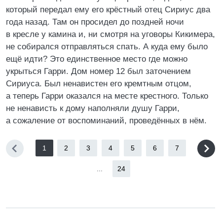
который передал ему его крёстный отец Сириус два
года назад. Там он просидел до поздней ночи
в кресле у камина и, ни смотря на уговоры Кикимера,
не собирался отправляться спать. А куда ему было
ещё идти? Это единственное место где можно
укрыться Гарри. Дом номер 12 был заточением
Сириуса. Был ненавистен его кремтным отцом,
а теперь Гарри оказался на месте крестного. Только
не ненависть к дому наполняли душу Гарри,
а сожаление от воспоминаний, проведённых в нём.
1
2
3
4
5
6
7
...
24