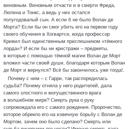
виновным. Виновным отчасти и в смерти Фреда,
Люпина и Тонкс, а ведь у них остался
полугодовалый сын. А если б не было Волан де
Морта? Если бы он смог убить его на первом году
своего обучения в Хогвартсе, когда профессор
Кривил был единственным приспешником «тёмного
лорда»? И если бы ни кристражи – предметы,
в которые с помощью тёмной магии Волан де Морт
вложил части своей души, благодаря которым Волан
де Морт и вернулся? Всё бы закончилось уже тогда!.
Почему с ним – с Гарри, так распорядилась
судьба? Почему отняла у него родителей, дала
самого злостного и могущественного врага
в волшебном мире? Смерть рука о руку
сопровождала его с самого рождения. Пророчество,
которое обрекло его на извечную борьбу с Волан де
Мортом, зачем оно было сделано? Смерть или
судьба виновники его чести? Именно смерть дала