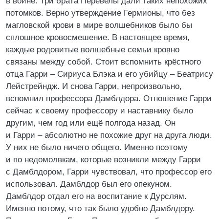
в войне. Три брата Перевелы дали таких непохожих
потомков. Верно утверждение Гермионы, что без
магловской крови в мире волшебников было бы
сплошное кровосмешение. В настоящее время,
каждые родовитые волшебные семьи кровно
связаны между собой. Стоит вспомнить крёстного
отца Гарри – Сириуса Блэка и его убийцу – Беатрису
Лейстрейндж. И снова Гарри, непроизвольно,
вспомнил профессора Дамблдора. Отношение Гарри
сейчас к своему профессору и наставнику было
другим, чем год или ещё полгода назад. Он
и Гарри – абсолютно не похожие друг на друга люди.
У них не было ничего общего. Именно поэтому
и по недомолвкам, которые возникли между Гарри
с Дамблдором, Гарри чувствовал, что профессор его
использовал. Дамблдор был его опекуном.
Дамблдор отдал его на воспитание к Дурслям.
Именно потому, что так было удобно Дамблдору.