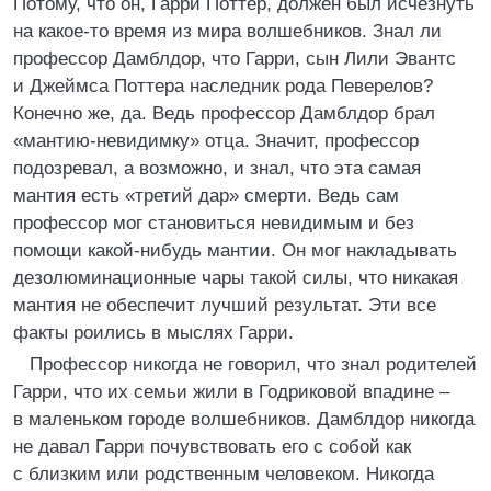
Потому, что он, Гарри Поттер, должен был исчезнуть
на какое-то время из мира волшебников. Знал ли
профессор Дамблдор, что Гарри, сын Лили Эвантс
и Джеймса Поттера наследник рода Певерелов?
Конечно же, да. Ведь профессор Дамблдор брал
«мантию-невидимку» отца. Значит, профессор
подозревал, а возможно, и знал, что эта самая
мантия есть «третий дар» смерти. Ведь сам
профессор мог становиться невидимым и без
помощи какой-нибудь мантии. Он мог накладывать
дезолюминационные чары такой силы, что никакая
мантия не обеспечит лучший результат. Эти все
факты роились в мыслях Гарри.
Профессор никогда не говорил, что знал родителей
Гарри, что их семьи жили в Годриковой впадине –
в маленьком городе волшебников. Дамблдор никогда
не давал Гарри почувствовать его с собой как
с близким или родственным человеком. Никогда