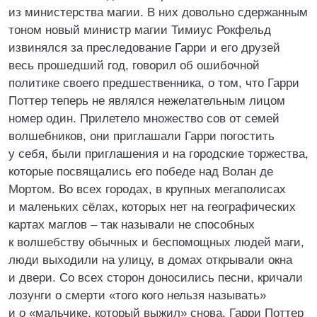
из министерства магии. В них довольно сдержанным
тоном новый министр магии Тимиус Рокфельд
извинялся за преследование Гарри и его друзей
весь прошедший год, говорил об ошибочной
политике своего предшественника, о том, что Гарри
Поттер теперь не являлся нежелательным лицом
номер один. Прилетело множество сов от семей
волшебников, они приглашали Гарри погостить
у себя, были приглашения и на городские торжества,
которые посвящались его победе над Волан де
Мортом. Во всех городах, в крупных мегаполисах
и маленьких сёлах, которых нет на географических
картах маглов – так называли не способных
к волшебству обычных и беспомощных людей маги,
люди выходили на улицу, в домах открывали окна
и двери. Со всех сторон доносились песни, кричали
лозунги о смерти «того кого нельзя называть»
и о «мальчике, который выжил» снова. Гарри Поттер