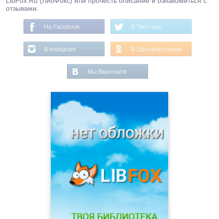
LibFox.Ru (ЛибФокс) или прочесть описание и ознакомиться с
отзывами.
На Facebook
В Твиттере
В Instagram
В Одноклассниках
Мы Вконтакте