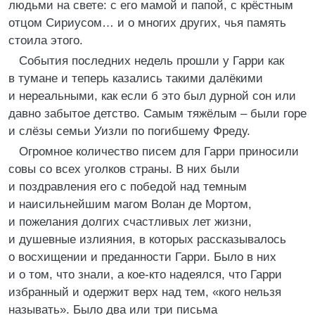
людьми на свете: с его мамой и папой, с крёстным
отцом Сириусом… и о многих других, чья память
стоила этого.
События последних недель прошли у Гарри как
в тумане и теперь казались такими далёкими
и нереальными, как если б это был дурной сон или
давно забытое детство. Самым тяжёлым – были горе
и слёзы семьи Уизли по погибшему Фреду.
Огромное количество писем для Гарри приносили
совы со всех уголков страны. В них были
и поздравления его с победой над темным
и наисильнейшим магом Волан де Мортом,
и пожелания долгих счастливых лет жизни,
и душевные излияния, в которых рассказывалось
о восхищении и преданности Гарри. Было в них
и о том, что знали, а кое-кто надеялся, что Гарри
избранный и одержит верх над тем, «кого нельзя
называть». Было два или три письма