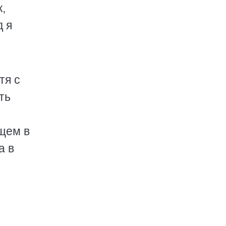
,
д я
тя с
ть
щем в
а в
ь