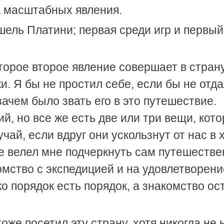
ва масштабных явления.
шель Платини; первая среди игр и первый
оторое второе явление совершает в стран
и. Я бы не простил себе, если бы не отд
чем было звать его в это путешествие.
, но все же есть две или три вещи, кото
учай, если вдруг они ускользнут от нас в 
е велел мне подчеркнуть сам путешестве
омство с экспедицией и на удовлетворени
о порядок есть порядок, а знакомство ос
тоже посетил эту страну, хотя никогда не 