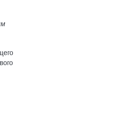
им
щего
вого