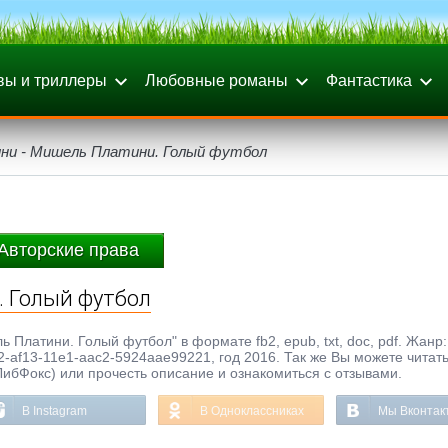
вы и триллеры
Любовные романы
Фантастика
ни - Мишель Платини. Голый футбол
Авторские права
 Голый футбол
 Платини. Голый футбол" в формате fb2, epub, txt, doc, pdf. Жанр:
2-af13-11e1-aac2-5924aae99221, год 2016. Так же Вы можете читат
ЛибФокс) или прочесть описание и ознакомиться с отзывами.
В Instagram
В Одноклассниках
Мы Вконтак