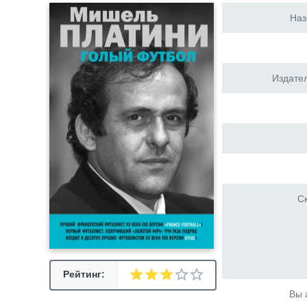
Наз
Издател
Ск
Рейтинг:
Вы 