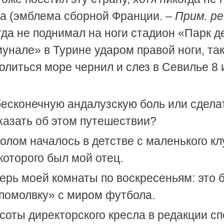
ха (эмблема сборной Франции.
– Прим. ре
гда не поднимал на ноги стадион «Парк д
унале» в Турине ударом правой ноги, та
олиться море чернил и слез в Севилье 8
бесконечную андалузскую боль или сдела
казать об этом путешествии?
олом началось в детстве с маленького кл
оторого был мой отец.
дверь моей комнаты по воскресеньям: это 
помолвку» с миром футбола.
соты директорского кресла в редакции с