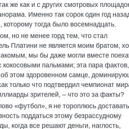
так же как и с других смотровых площадок
норама. Именно так сорок один год наза
 которому тогда было восемнадцать.
ом, но не менее горд тем, что стал
ь Платини не является моим братом, хо
накомым, мы бы даже могли вместе поеха
 с кокосовыми пальмами; эта пара фактов,
– об этом здоровенном самце, доминирую
как только что подтвердил чемпионат мир
ллиарды зрителей, – что это за факты?
лово «футбол», я не тороплюсь достават
овность поддаться этому безрассудному
ы, когда все решают деньги, наглость,