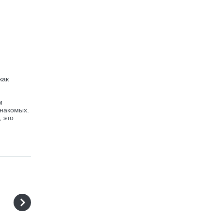
как
м
знакомых.
 это