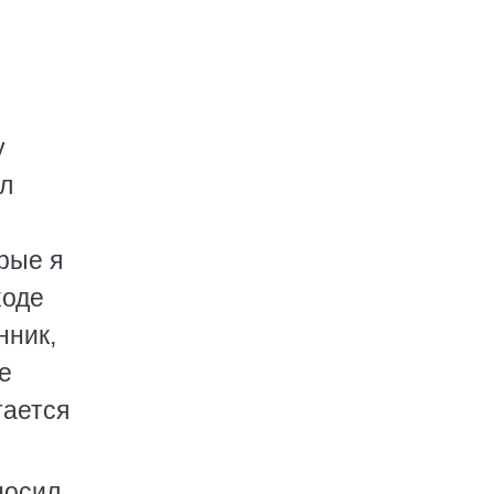
у
ал
рые я
ходе
нник,
е
тается
носил