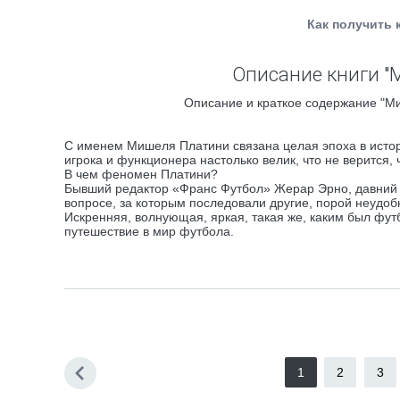
Как получить 
Описание книги "
Описание и краткое содержание "Ми
С именем Мишеля Платини связана целая эпоха в исто
игрока и функционера настолько велик, что не верится, ч
В чем феномен Платини?
Бывший редактор «Франс Футбол» Жерар Эрно, давний 
вопросе, за которым последовали другие, порой неудобн
Искренняя, волнующая, яркая, такая же, каким был футб
путешествие в мир футбола.
1
2
3