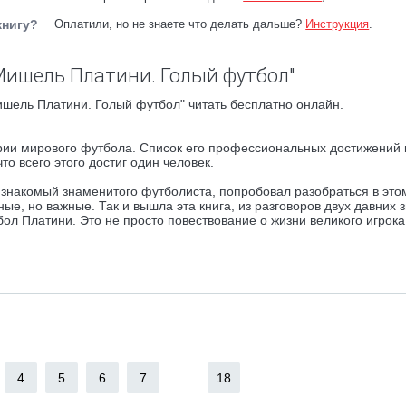
книгу?
Оплатили, но не знаете что делать дальше?
Инструкция
.
Мишель Платини. Голый футбол"
шель Платини. Голый футбол" читать бесплатно онлайн.
рии мирового футбола. Список его профессиональных достижений 
то всего этого достиг один человек.
знакомый знаменитого футболиста, попробовал разобраться в это
ые, но важные. Так и вышла эта книга, из разговоров двух давних 
ол Платини. Это не просто повествование о жизни великого игрока,
4
5
6
7
...
18