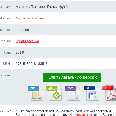
вание:
Мишель Платини. Голый футбол
Автор:
Мишель Платини
ьство:
неизвестно
Жанр:
Публицистика
Год:
2016
ISBN:
978-5-699-81835-8
ачать:
Купить легальную версию
автор?
Книга распространяется на условиях партнёрской программы.
Все авторские права соблюдены.
Напишите нам
, если Вы не с