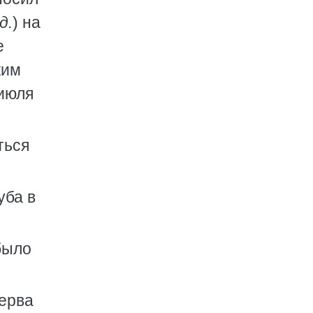
д.
) на
е
ким
 июля
ться
уба в
было
перва