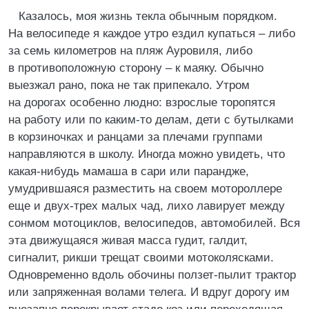
Казалось, моя жизнь текла обычным порядком.
На велосипеде я каждое утро ездил купаться – либо
за семь километров на пляж Ауровиля, либо
в противоположную сторону – к маяку. Обычно
выезжал рано, пока не так припекало. Утром
на дорогах особенно людно: взрослые торопятся
на работу или по каким-то делам, дети с бутылками
в корзиночках и ранцами за плечами группами
направляются в школу. Иногда можно увидеть, что
какая-нибудь мамаша в сари или парандже,
умудрившаяся разместить на своем мотороллере
еще и двух-трех малых чад, лихо лавирует между
сонмом мотоциклов, велосипедов, автомобилей. Вся
эта движущаяся живая масса гудит, галдит,
сигналит, рикши трещат своими мотоколясками.
Одновременно вдоль обочины ползет-пылит трактор
или запряженная волами телега. И вдруг дорогу им