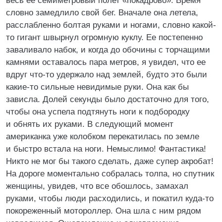
весь ее семиметровый полет «покадрово». Время
словно замедлило свой бег. Вначале она летела,
расслабленно болтая руками и ногами, словно какой-
то гигант швырнул огромную куклу. Ее постепенно
заваливало набок, и когда до обочины с торчащими
камнями оставалось пара метров, я увидел, что ее
вдруг что-то удержало над землей, будто это были
какие-то сильные невидимые руки. Она как бы
зависла. Долей секунды было достаточно для того,
чтобы она успела подтянуть ноги к подбородку
и обнять их руками. В следующий момент
американка уже колобком перекатилась по земле
и быстро встала на ноги. Немыслимо! Фантастика!
Никто не мог бы такого сделать, даже супер акробат!
На дороге моментально собралась толпа, но спутник
женщины, увидев, что все обошлось, замахал
руками, чтобы люди расходились, и покатил куда-то
покореженный мотороллер. Она шла с ним рядом