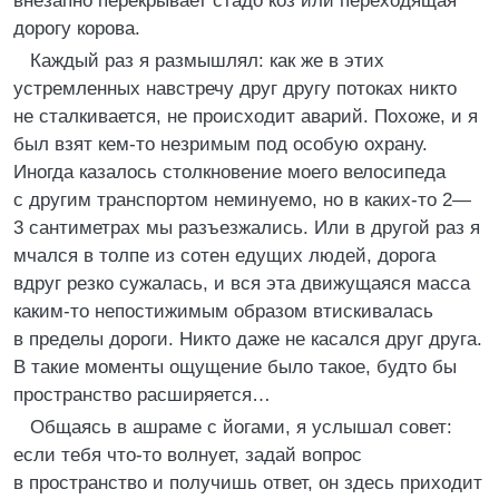
внезапно перекрывает стадо коз или переходящая
дорогу корова.
Каждый раз я размышлял: как же в этих
устремленных навстречу друг другу потоках никто
не сталкивается, не происходит аварий. Похоже, и я
был взят кем-то незримым под особую охрану.
Иногда казалось столкновение моего велосипеда
с другим транспортом неминуемо, но в каких-то 2—
3 сантиметрах мы разъезжались. Или в другой раз я
мчался в толпе из сотен едущих людей, дорога
вдруг резко сужалась, и вся эта движущаяся масса
каким-то непостижимым образом втискивалась
в пределы дороги. Никто даже не касался друг друга.
В такие моменты ощущение было такое, будто бы
пространство расширяется…
Общаясь в ашраме с йогами, я услышал совет:
если тебя что-то волнует, задай вопрос
в пространство и получишь ответ, он здесь приходит