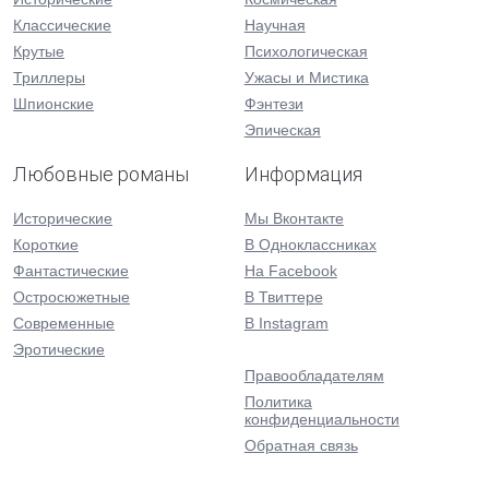
Классические
Научная
Крутые
Психологическая
Триллеры
Ужасы и Мистика
Шпионские
Фэнтези
Эпическая
Любовные романы
Информация
Исторические
Мы Вконтакте
Короткие
В Одноклассниках
Фантастические
На Facebook
Остросюжетные
В Твиттере
Современные
В Instagram
Эротические
Правообладателям
Политика
конфиденциальности
Обратная связь