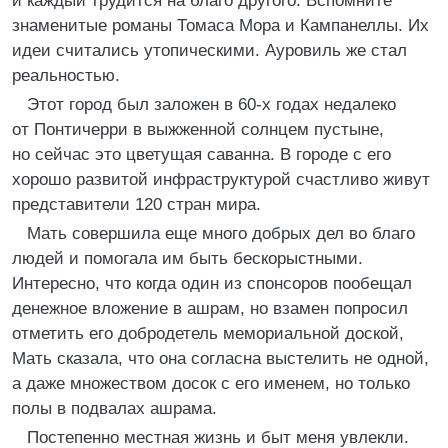
и каждый трудится на благо другого. Вспомните
знаменитые романы Томаса Мора и Кампанеллы. Их
идеи считались утопическими. Ауровиль же стал
реальностью.
Этот город был заложен в 60-х годах недалеко
от Понтичерри в выжженной солнцем пустыне,
но сейчас это цветущая саванна. В городе с его
хорошо развитой инфраструктурой счастливо живут
представители 120 стран мира.
Мать совершила еще много добрых дел во благо
людей и помогала им быть бескорыстными.
Интересно, что когда один из спонсоров пообещал
денежное вложение в ашрам, но взамен попросил
отметить его добродетель мемориальной доской,
Мать сказала, что она согласна выстелить не одной,
а даже множеством досок с его именем, но только
полы в подвалах ашрама.
Постепенно местная жизнь и быт меня увлекли.