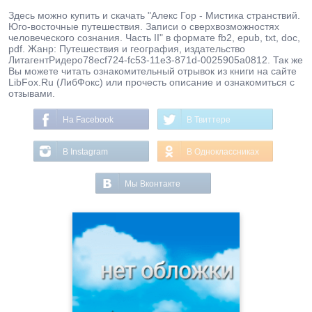
Здесь можно купить и скачать "Алекс Гор - Мистика странствий.
Юго-восточные путешествия. Записи о сверхвозможностях
человеческого сознания. Часть II" в формате fb2, epub, txt, doc,
pdf. Жанр: Путешествия и география, издательство
ЛитагентРидеро78ecf724-fc53-11e3-871d-0025905a0812. Так же
Вы можете читать ознакомительный отрывок из книги на сайте
LibFox.Ru (ЛибФокс) или прочесть описание и ознакомиться с
отзывами.
На Facebook
В Твиттере
В Instagram
В Одноклассниках
Мы Вконтакте