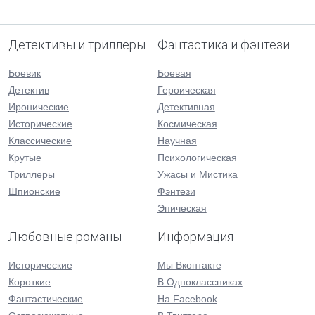
Детективы и триллеры
Фантастика и фэнтези
Боевик
Боевая
Детектив
Героическая
Иронические
Детективная
Исторические
Космическая
Классические
Научная
Крутые
Психологическая
Триллеры
Ужасы и Мистика
Шпионские
Фэнтези
Эпическая
Любовные романы
Информация
Исторические
Мы Вконтакте
Короткие
В Одноклассниках
Фантастические
На Facebook