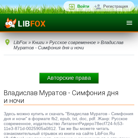
Войти
Регистрация
LibFox
»
Книги
»
Русское современное
» Владислав
Муратов - Симфония дня и ночи
Авторские права
Владислав Муратов - Симфония дня
и ночи
Здесь можно купить и скачать "Владислав Муратов - Симфония
дня и ночи" в формате fb2, epub, txt, doc, pdf. Жанр: Русское
современное, издательство ЛитагентРидеро78ecf724-fc53-
11e3-871d-0025905a0812. Так же Вы можете читать
ознакомительный отрывок из книги на сайте LibFox.Ru