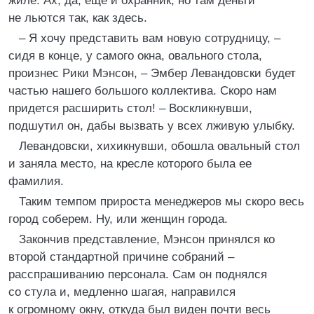
жиле. Ах, да, еще и охранник, но там деньги
не льются так, как здесь.
– Я хочу представить вам новую сотрудницу, –
сидя в конце, у самого окна, овального стола,
произнес Рики Мэнсон, – Эмбер Левандовски будет
частью нашего большого коллектива. Скоро нам
придется расширить стол! – Воскликнувши,
подшутил он, дабы вызвать у всех лживую улыбку.
Левандовски, хихикнувши, обошла овальный стол
и заняла место, на кресле которого была ее
фамилия.
Таким темпом прироста менеджеров мы скоро весь
город соберем. Ну, или женщин города.
Закончив представление, Мэнсон принялся ко
второй стандартной причине собраний –
расспрашиванию персонала. Сам он поднялся
со стула и, медленно шагая, направился
к огромному окну, откуда был виден почти весь