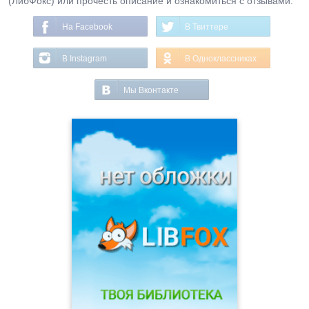
(ЛибФокс) или прочесть описание и ознакомиться с отзывами.
На Facebook
В Твиттере
В Instagram
В Одноклассниках
Мы Вконтакте