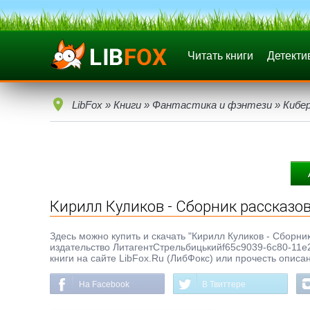
Читать книги
Детекти
LibFox
»
Книги
»
Фантастика и фэнтези
»
Кибе
Кирилл Куликов - Сборник рассказо
Здесь можно купить и скачать "Кирилл Куликов - Сборник
издательство ЛитагентСтрельбицькийf65c9039-6c80-11e
книги на сайте LibFox.Ru (ЛибФокс) или прочесть описа
На Facebook
В Твиттере