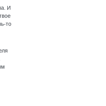
ма. И
твое
нь-то
еля
.
им