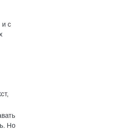
 и с
х
ст,
авать
ь. Но