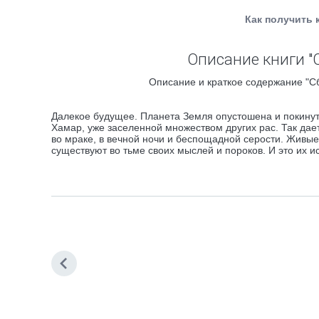
Как получить 
Описание книги "
Описание и краткое содержание "Сб
Далекое будущее. Планета Земля опустошена и покину
Хамар, уже заселенной множеством других рас. Так дае
во мраке, в вечной ночи и беспощадной серости. Живые
существуют во тьме своих мыслей и пороков. И это их 