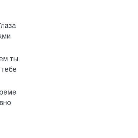
Глаза
ами
кем ты
 тебе
роеме
авно