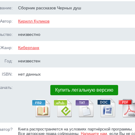
вание:
Сборник рассказов Черных душ
Автор:
Кирилл Куликов
ьство:
неизвестно
Жанр:
Киберпанк
Год:
неизвестен
ISBN:
нет данных
ачать:
Купить легальную версию
автор?
Книга распространяется на условиях партнёрской программы.
Все авторские права соблюдены.
Напишите нам
, если Вы не с