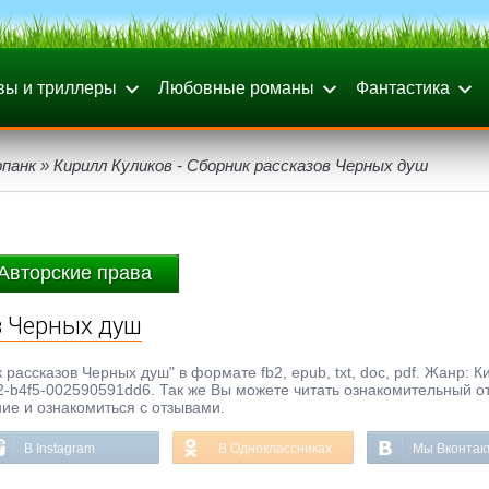
вы и триллеры
Любовные романы
Фантастика
рпанк
» Кирилл Куликов - Сборник рассказов Черных душ
Авторские права
в Черных душ
 рассказов Черных душ" в формате fb2, epub, txt, doc, pdf. Жанр: К
2-b4f5-002590591dd6. Так же Вы можете читать ознакомительный о
ние и ознакомиться с отзывами.
В Instagram
В Одноклассниках
Мы Вконтак