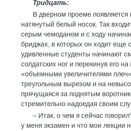
Тридцать:
В дверном проеме появляется 
натянутый белый носок. Так входи
серым чемоданом и с ходу начинае
бриджах, в которых он ходит еще с
удивленные студенты начинают сме
солдатских ног и перекинув его на
«объемными увеличителями плеч»,
треугольным вырезом и на невысок
прячущаяся за поднятым воротнико
стремительно надоедая своим с
– Итак, о чем я сейчас говорил
у меня экзамен и что мои лекции н