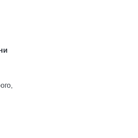
ни
ого,