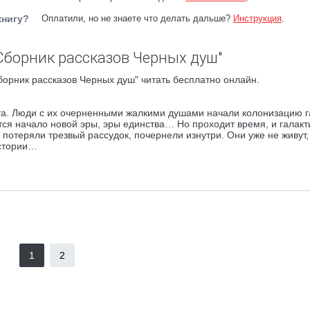
книгу?
Оплатили, но не знаете что делать дальше?
Инструкция
.
Сборник рассказов Черных душ"
орник рассказов Черных душ" читать бесплатно онлайн.
та. Люди с их очерненными жалкими душами начали колонизацию г
тся начало новой эры, эры единства… Но проходит время, и галакт
 потеряли трезвый рассудок, почернели изнутри. Они уже не живут
истории…
1
2