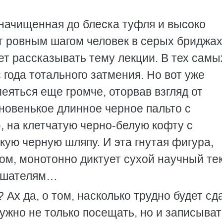
начищенная до блеска туфля и высоко
т ровным шагом человек в серых бриджах
т рассказывать тему лекции. В тех самы
 года тотального затмения. Но вот уже
яться еще громче, оторвав взгляд от
 новенькое длинное черное пальто с
 на клетчатую черно-белую кофту с
ую черную шляпу. И эта гнутая фигура,
м, монотонно диктует сухой научный тек
лушателям…
? Ах да, о том, насколько трудно будет сд
ужно не только посещать, но и записыват