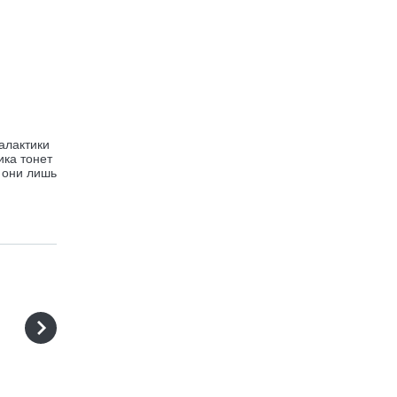
алактики
ика тонет
, они лишь