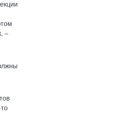
лекции
этом
, –
должны
тов
-то