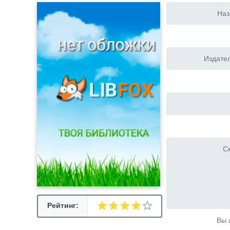
Наз
Издател
Ск
Рейтинг:
Вы 