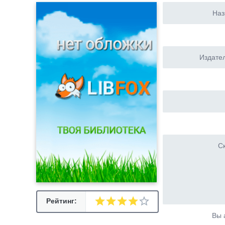
Наз
Издател
Ск
Рейтинг:
Вы 