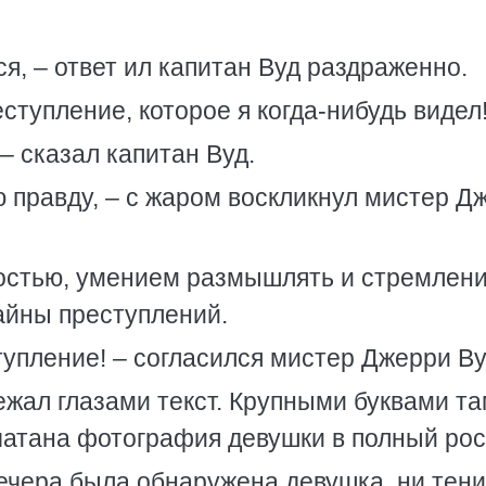
ся, – ответ ил капитан Вуд раздраженно.
ступление, которое я когда-нибудь видел
– сказал капитан Вуд.
ю правду, – с жаром воскликнул мистер 
ностью, умением размышлять и стремлен
айны преступлений.
тупление! – согласился мистер Джерри Ву
жал глазами текст. Крупными буквами т
атана фотография девушки в полный рос
вечера была обнаружена девушка, ни тени