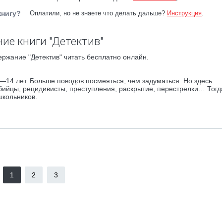
книгу?
Оплатили, но не знаете что делать дальше?
Инструкция
.
ие книги "Детектив"
ержание "Детектив" читать бесплатно онлайн.
—14 лет. Больше поводов посмеяться, чем задуматься. Но здесь
убийцы, рецидивисты, преступления, раскрытие, перестрелки… Тог
школьников.
1
2
3