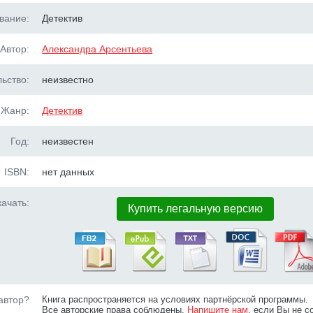
вание:
Детектив
Автор:
Александра Арсентьева
ьство:
неизвестно
Жанр:
Детектив
Год:
неизвестен
ISBN:
нет данных
ачать:
Купить легальную версию
автор?
Книга распространяется на условиях партнёрской программы.
Все авторские права соблюдены.
Напишите нам
, если Вы не с