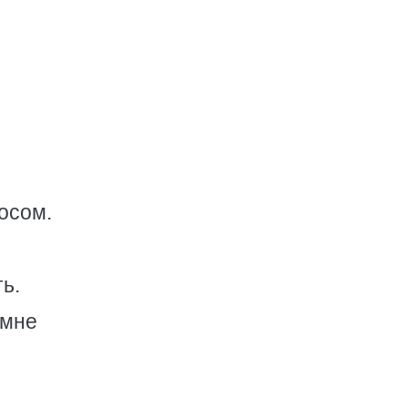
осом.
ь.
 мне