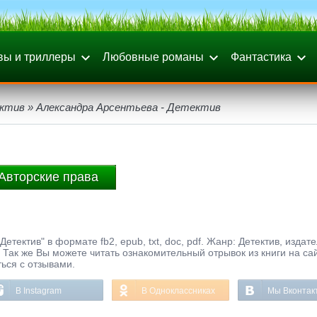
вы и триллеры
Любовные романы
Фантастика
ктив
» Александра Арсентьева - Детектив
Авторские права
етектив" в формате fb2, epub, txt, doc, pdf. Жанр: Детектив, издат
Так же Вы можете читать ознакомительный отрывок из книги на са
ься с отзывами.
В Instagram
В Одноклассниках
Мы Вконтак