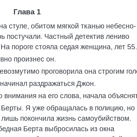
Глава 1
на стуле, обитом мягкой тканью небесно-
рь постучали. Частный детектив лениво
 На пороге стояла седая женщина, лет 55.
евно произнес он.
невозмутимо проговорила она строгим гол
е начинал раздражаться Джон.
 внимания на его слова, начала объяснят
, Берты. Я уже обращалась в полицию, но
го лишь покончила жизнь самоубийством.
 бедная Берта выбросилась из окна