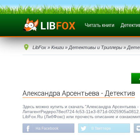
Читать книги
Детекти
LibFox
»
Книги
»
Детективы и Триллеры
»
Дете
Александра Арсентьева - Детектив
Здесь можно купить и скачать "Александра Арсентьева - Д
ЛитагентРидеро78ecf724-fc53-11e3-871d-0025905a0812. 
LibFox.Ru (ЛибФокс) или прочесть описание и ознакомит
На Facebook
В Твиттере